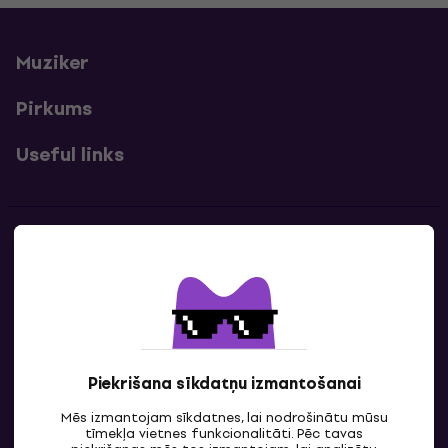
Muziker
Pirkums
Useful links
Kontakti
Sazinies ar mums
Piekrišana sīkdatņu izmantošanai
Mēs izmantojam sīkdatnes, lai nodrošinātu mūsu
tīmekļa vietnes funkcionalitāti. Pēc tavas