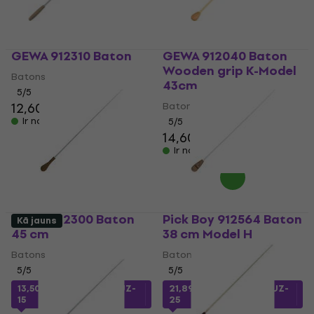
GEWA 912310 Baton
GEWA 912040 Baton
Wooden grip K-Model
Batons
43cm
5
/5
12,60 €
Batons
Ir noliktavā
5
/5
14,60 €
Ir noliktavā
GEWA 912300 Baton
Pick Boy 912564 Baton
Kā jauns
45 cm
38 cm Model H
Batons
Batons
5
/5
5
/5
13,50 €
ar kodu
MUZMUZ-
21,89 €
ar kodu
MUZMUZ-
15
25