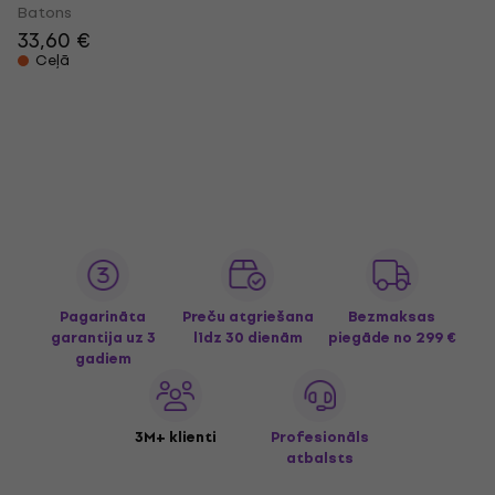
Batons
33,60 €
Ceļā
Pagarināta
Preču atgriešana
Bezmaksas
garantija uz 3
līdz 30 dienām
piegāde
no 299 €
gadiem
3M+ klienti
Profesionāls
atbalsts