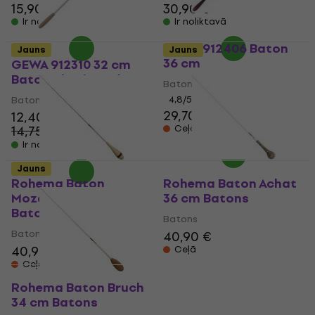
15,90 €
30,90 €
Ir noliktavā
Ir noliktavā
GEWA 912406 Baton
Jauns
Jauns
36 cm
GEWA 912310 32 cm
Batons (Kā jauns)
Batons
Batons
4,8
/5
29,70 €
12,40 €
14,75 €
Ceļā
- 16 %
Ir noliktavā
Jauns
Rohema Baton
Rohema Baton Achat
Mozart 1 39 cm
36 cm Batons
Batons
Batons
Batons
40,90 €
40,90 €
Ceļā
Ceļā
Rohema Baton Bruch
34 cm Batons