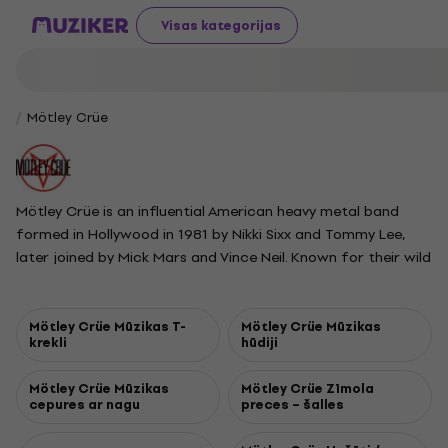
Visas kategorijas
Mötley Crüe
Mötley Crüe is an influential American heavy metal band
formed in Hollywood in 1981 by Nikki Sixx and Tommy Lee,
later joined by Mick Mars and Vince Neil. Known for their wild
lifestyles and theatrical live shows featuring pyrotechnics
and stage antics, they helped define the glam metal era.
The band has sold over 100 million records, earning multiple
Mötley Crüe Mūzikas T-
Mötley Crüe Mūzikas
krekli
hūdiji
platinum certifications and producing hits like Dr. Feelgood,
their only album to reach number one on the Billboard 200.
Mötley Crüe Mūzikas
Mötley Crüe Zīmola
Their legacy includes iconic albums such as Too Fast for
cepures ar nagu
preces – šalles
Love, Shout at the Devil, and Saints of Los Angeles. After
periods of lineup changes and hiatus, the group reunited to