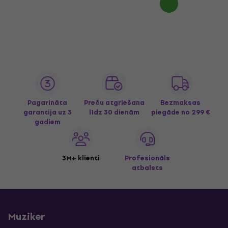
Pagarināta
Preču atgriešana
Bezmaksas
garantija uz 3
līdz 30 dienām
piegāde
no 299 €
gadiem
3M+ klienti
Profesionāls
atbalsts
Muziker