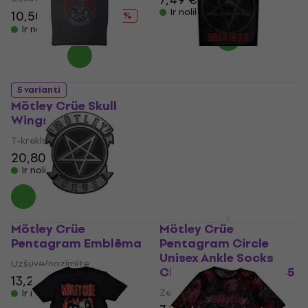
Ir noliktavā
10,50 €
14 €
- 25 %
Ir noliktavā
Mötley Crüe Shout At
5 varianti
The Devil Pentagram
Mötley Crüe Skull
Siuvamas pleistras 36
Wings
x 30 cm
T-krekls
Uzšuve/nozīmīte
20,80 €
21,30 €
15,40 €
Ir noliktavā
Ir noliktavā
Mötley Crüe
Mötley Crüe
Pentagram Emblēma
Pentagram Circle
Unisex Ankle Socks
Uzšuve/nozīmīte
Charcoal Grey 40 - 45
13,20 €
13,60 €
Zeķes
Ir noliktavā