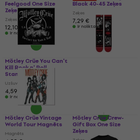
Feelgood One Size
Black 40-45 Zeķes
Zeķes
Zeķes
Zeķes
7,29 €
12,10 €
Ir noliktavā
Ir noliktavā
Mötley Crüe You Can't
Kill Rock n' Roll
Mötley Crüe Too Fast
Standard Patch
One Size Zeķes
Uzšuve/nozīmīte
Zeķes
4,59 €
10,50 €
12,50 €
Ir noliktavā
- 16 %
Ir noliktavā
Mötley Crüe Vintage
Mötley Crüe Crew-
World Tour Magnēts
Gift Box One Size
Zeķes
Magnēts