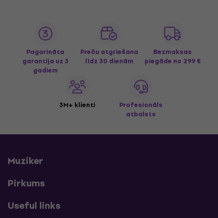
Pagarināta
Preču atgriešana
Bezmaksas
garantija uz 3
līdz 30 dienām
piegāde
no 299 €
gadiem
3M+ klienti
Profesionāls
atbalsts
Muziker
Pirkums
Useful links