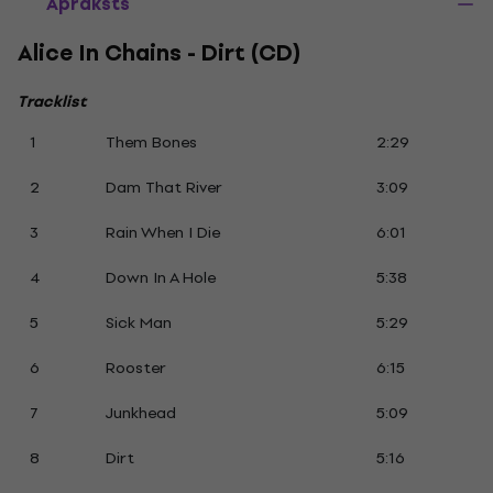
Apraksts
Alice In Chains - Dirt (CD)
Tracklist
1
Them Bones
2:29
2
Dam That River
3:09
3
Rain When I Die
6:01
4
Down In A Hole
5:38
5
Sick Man
5:29
6
Rooster
6:15
7
Junkhead
5:09
8
Dirt
5:16