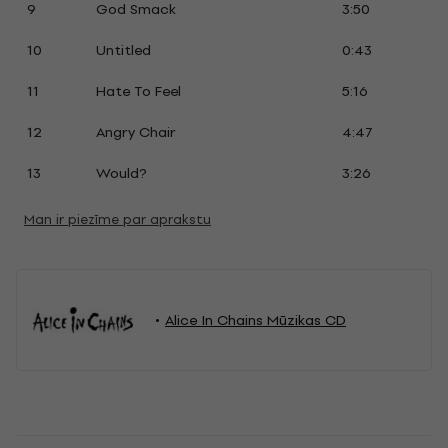
9
God Smack
3:50
10
Untitled
0:43
11
Hate To Feel
5:16
12
Angry Chair
4:47
13
Would?
3:26
Man ir piezīme par aprakstu
Alice In Chains Mūzikas CD