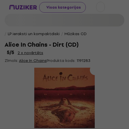
Visas kategorijas
LP ieraksti un kompaktdiski
Mūzikas CD
Alice In Chains - Dirt (CD)
5
/5
2 x novērtēts
Zīmols:
Alice In Chains
Produkta kods:
1191283