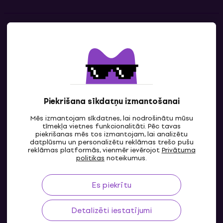
Kontakti
Sazinies ar mums
Piekrišana sīkdatņu izmantošanai
Mēs izmantojam sīkdatnes, lai nodrošinātu mūsu
tīmekļa vietnes funkcionalitāti. Pēc tavas
piekrišanas mēs tos izmantojam, lai analizētu
datplūsmu un personalizētu reklāmas trešo pušu
reklāmas platformās, vienmēr ievērojot
Privātuma
LV
politikas
noteikumus.
Es piekrītu
Detalizēti iestatījumi