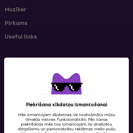
Muziker
Pirkums
Useful links
Kontakti
Sazinies ar mums
Piekrišana sīkdatņu izmantošanai
Mēs izmantojam sīkdatnes, lai nodrošinātu mūsu
tīmekļa vietnes funkcionalitāti. Pēc tavas
piekrišanas mēs tos izmantojam, lai analizētu
datplūsmu un personalizētu reklāmas trešo pušu