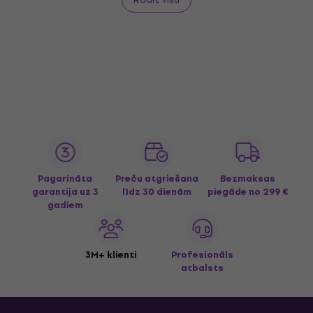
Pagarināta
Preču atgriešana
Bezmaksas
garantija uz 3
līdz 30 dienām
piegāde
no 299 €
gadiem
3M+ klienti
Profesionāls
atbalsts