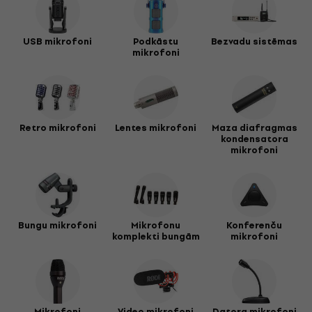
USB mikrofoni
Podkāstu
Bezvadu sistēmas
mikrofoni
Retro mikrofoni
Lentes mikrofoni
Maza diafragmas
kondensatora
mikrofoni
Bungu mikrofoni
Mikrofonu
Konferenču
komplekti bungām
mikrofoni
Mikrofoni
Video mikrofoni
Datora mikrofoni