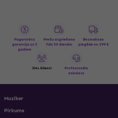
Pagarināta
Preču atgriešana
Bezmaksas
garantija uz 3
līdz 30 dienām
piegāde
no 299 €
gadiem
3M+ klienti
Profesionāls
atbalsts
Muziker
Pirkums