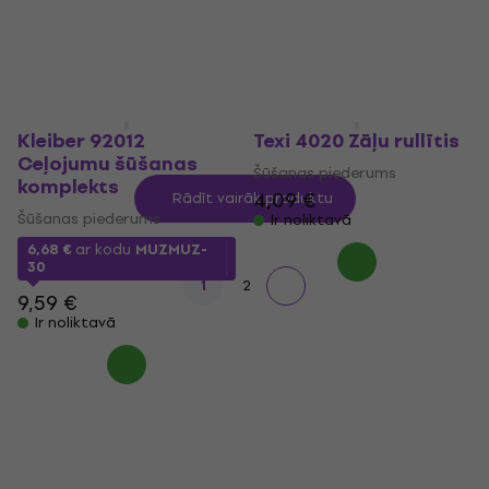
Ir noliktavā
4,99 €
Ir noliktavā
Kleiber 92012
Texi 4020 Zāļu rullītis
Ceļojumu šūšanas
Šūšanas piederums
komplekts
4,09 €
Rādīt vairāk produktu
Šūšanas piederums
Ir noliktavā
6,68 €
ar kodu
MUZMUZ-
30
1
2
9,59 €
Ir noliktavā