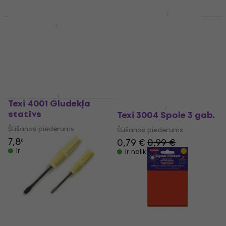
PRYM 611266 Siuvimo
Daudzuma atlaide
priedas
Texi 3003 Spole 3 gab.
Šūšanas piederums
Šūšanas piederums
5
/5
1,19 €
3,99 €
Ir noliktavā
Ir noliktavā
Texi 4001 Gludekļa
Jauns
statīvs
Texi 3004 Spole 3 gab.
Šūšanas piederums
Šūšanas piederums
7,89 €
8,29 €
0,79 €
0,99 €
Ir noliktavā
Ir noliktavā