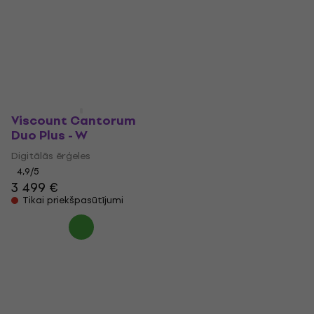
Digitālās ērģeles Red
Digitālās ērģeles
Digitālās ērģeles
7 399 €
5
/5
Tikai priekšpasūtījumi
3 799 €
Noliktavā pie piegādātāja
Viscount Cantorum
Duo Plus - W
Digitālās ērģeles
4,9
/5
3 499 €
Tikai priekšpasūtījumi