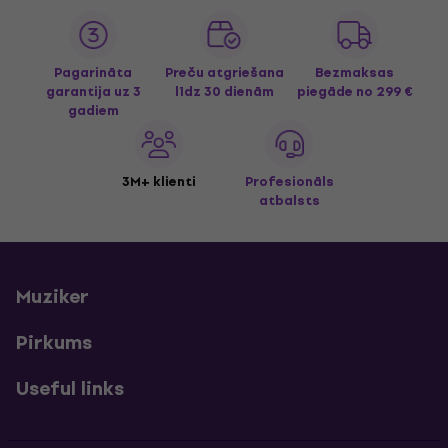
Pagarināta
Preču atgriešana
Bezmaksas
garantija uz 3
līdz 30 dienām
piegāde
no 299 €
gadiem
3M+ klienti
Profesionāls
atbalsts
Muziker
Pirkums
Useful links