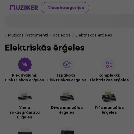
Visas kategorijas
Mūzikas instrumenti
Atslēgas
Elektriskās ērģeles
Elektriskās ērģeles
Piedāvājumi:
Izpakots:
Komplekti:
Elektriskās ērģeles
Elektriskās ērģeles
Elektriskās ērģeles
Viena
Divas manuālas
Trīs manuālas
rokasgrāmata
ērģeles
ērģeles
Ērģeles