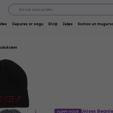
lles
Cepures ar nagu
Bīniji
Zeķes
Somas un mugurs
roduktiem
ure Logo Black
Billie Eilish Unisex Beani
HAPPY HOUR