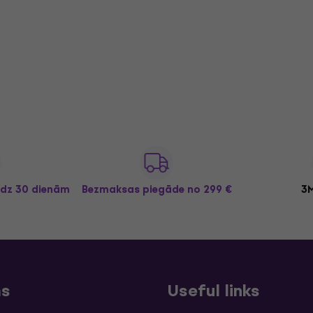
īdz 30 dienām
Bezmaksas piegāde
no 299 €
3M
ms
Useful links