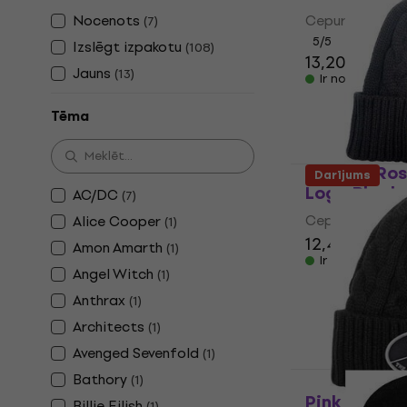
Nocenots
Cepure
(
7
)
5
/5
Izslēgt izpakotu
(
108
)
13,20 €
Jauns
(
13
)
Ir noliktavā
Tēma
Guns N' Ros
Darījums
Logo Black
AC/DC
(
7
)
Cepure
Alice Cooper
(
1
)
12,40 €
Amon Amarth
(
1
)
Ir noliktavā
Angel Witch
(
1
)
Anthrax
(
1
)
Architects
(
1
)
Avenged Sevenfold
(
1
)
Bathory
(
1
)
Pink Floyd 
Billie Eilish
(
1
)