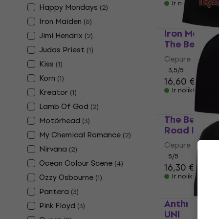
Ir noliktavā
Happy Mondays
(
2
)
Iron Maiden
(
6
)
Iron Maide
Jimi Hendrix
(
2
)
The Beast B
Judas Priest
(
1
)
Cepure
Kiss
(
1
)
3,5
/5
Korn
(
1
)
16,60 €
16,9
Ir noliktavā
Kreator
(
1
)
Lamb Of God
(
2
)
The Beatle
Motörhead
(
3
)
Road Black
My Chemical Romance
(
2
)
Cepure
Nirvana
(
2
)
5
/5
Ocean Colour Scene
(
4
)
16,30 €
16,70
Ozzy Osbourne
Ir noliktavā
(
1
)
Pantera
(
3
)
Anthrax Ce
Pink Floyd
(
3
)
UNI