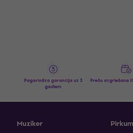
Pagarināta garantija uz 3
Preču atgriešana l
gadiem
Muziker
Pirku