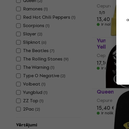
Queen
(
2
)
Cepure
Ramones
(
1
)
5
/5
Red Hot Chili Peppers
(
1
)
13,40 €
a
Ir noliktavā
Scorpions
(
1
)
Slayer
(
2
)
Yungblud R
Slipknot
(
6
)
Yellow
The Beatles
(
7
)
Cepure
The Rolling Stones
(
9
)
17,10 €
17,50
The Warning
(
1
)
Ir noliktavā
Type O Negative
(
2
)
Volbeat
(
1
)
Queen Cepu
Yungblud
(
1
)
Cepure
ZZ Top
(
1
)
15,40 €
2Pac
(
2
)
Ir noliktavā
Vērtējumi