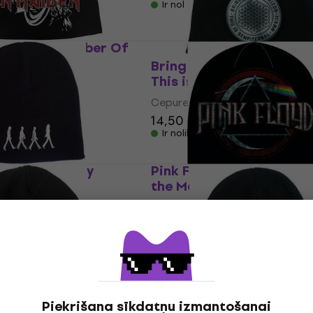
Ir noliktavā
n Cepure Number Of
lack
Bring Me The Horizon C
This is Sempiternal Blac
Cepure
0 €
14,50 €
15,80 €
Ir noliktavā
s Cepure Abbey
Pink Floyd Cepure Dark 
 UNI
the Moon Black UNI
Cepure
15,40 €
15,90 €
 €
Ir noliktavā
pure Logo Black
Guns N' Roses Cepure A
Piekrišana sīkdatņu izmantošanai
Black UNI