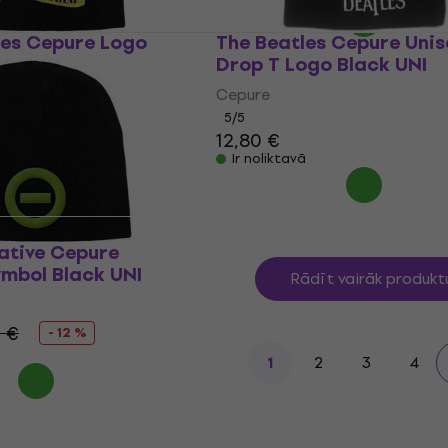
ses Cepure Logo
The Beatles Cepure Unis
Drop T Logo Black UNI
Cepure
0 €
5
/5
12,80 €
Ir noliktavā
ative Cepure
mbol Black UNI
Rādīt vairāk produkt
0 €
- 12 %
2
3
4
1