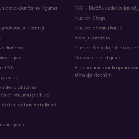
un atteikšanās no līguma
FAQ – Biežāk uzdotie jautāj
Muziker Blogs
izmaksas un termiņi
Muziker dāvanu karte
s
Vēlmju saraksts
izsekošana
Muziker Smile lojalitātes 
akalpojumi
Cookies iestatījumi
ez PVN
Brīdinājums par krāpniecis
tīmekļa vietnēm
politika
mile lojalitātes
s privātuma politika
 tirdzniecības noteikumi
 paziņojums