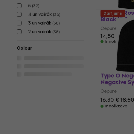
5
(
32
)
Guns N' Ro
Darījums
4 un vairāk
(
36
)
Black UNI
3 un vairāk
(
38
)
Cepure
2 un vairāk
(
38
)
14,50 €
14,8
Ir noliktavā
Colour
Type O Neg
Negative Sy
Cepure
16,30 €
18,5
Ir noliktavā