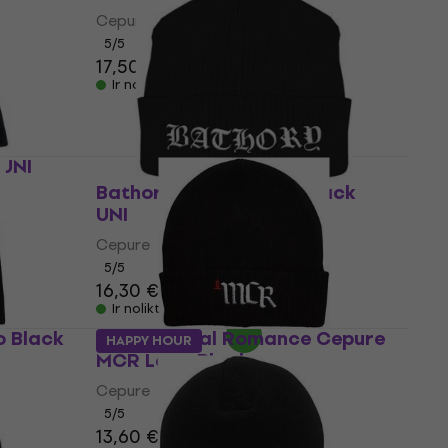
Cepure
5
/5
17,50 €
17,80 €
Ir noliktavā
 UNI
Bathory Cepure Logo Black
UNI
Cepure
5
/5
16,30 €
16,70 €
Ir noliktavā
o Black
My Chemical Romance Cepure
HAPPY HOUR
MCR Logo Black
Cepure
5
/5
13,60 €
13,90 €