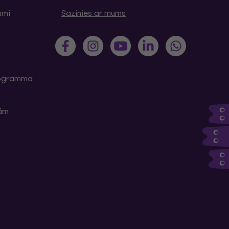
umi
Sazinies ar mums
programma
kām