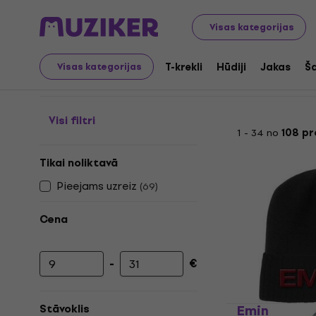
Merch
Mūzikas zīmola preces
Bīniji
Visas kategorijas
Mūzikas bīniji
T-krekli
Hūdiji
Jakas
Ša
Visas kategorijas
Visi filtri
1 - 34 no
108 p
Tikai noliktavā
Pieejams uzreiz
(
69
)
Cena
-
€
Minimālā cena
Maksimālā cena
Eminem Cep
Stāvoklis