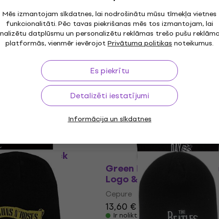
Cepure
Mēs izmantojam sīkdatnes, lai nodrošinātu mūsu tīmekļa vietnes
5
/5
funkcionalitāti. Pēc tavas piekrišanas mēs tos izmantojam, lai
9,79 €
9,99 €
nalizētu datplūsmu un personalizētu reklāmas trešo pušu reklām
Ir noliktavā
platformās, vienmēr ievērojot
Privātuma politikas
noteikumus.
ed Logo Beanie Hat
Motörhead Cepure War
Es piekrītu
HAPPY HOUR
Black UNI
Cepure
Detalizēti iestatījumi
 €
5
/5
17,30 €
17,60 €
Informācija un sīkdatnes
Ir noliktavā
re Crest Black
Green Day Cepure Stac
Logo & Grenade Black
Cepure
13,60 €
14,10 €
Ir noliktavā