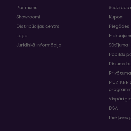
Par mums
Sūdzības 
Showroomi
Kuponi
Distribūcijas centrs
Piegādes 
Logo
Maksājum
Juridiskā informācija
Sūtījuma 
Papildu p
Pirkums b
Privātuma 
MUZIKER S
programma
Vispārīgie
DSA
Piekļuves