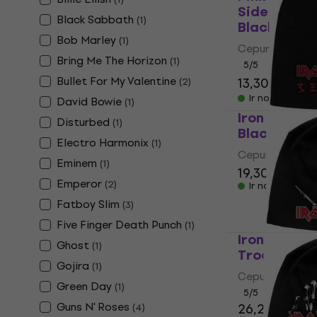
Side of the
Black Sabbath
(
1
)
Black
Bob Marley
(
1
)
Cepure
Bring Me The Horizon
(
1
)
5
/5
Bullet For My Valentine
13,30 €
15,70
(
2
)
Ir noliktavā
David Bowie
(
1
)
Iron Maiden
Disturbed
(
1
)
Black
Electro Harmonix
(
1
)
Cepure
Eminem
(
1
)
19,30 €
Emperor
(
2
)
Ir noliktavā
Fatboy Slim
(
3
)
Five Finger Death Punch
(
1
)
Iron Maide
Ghost
(
1
)
Trooper Bl
Gojira
(
1
)
Cepure
Green Day
(
1
)
5
/5
Guns N' Roses
26,20 €
(
4
)