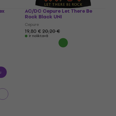
ex
AC/DC Cepure Let There Be
Rock Black UNI
Cepure
19,80 €
20,20 €
Ir noliktavā
u