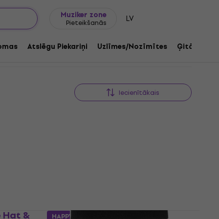
Dāvanu idejas
FAQ
Muziker Blogs
Muziker zone
LV
Pieteikšanās
omas
Atslēgu Piekariņi
Uzlīmes/Nozīmītes
Ģitāru med
Iecienītākais
HAPPY HOUR
e Hat &
HAPPY HOUR