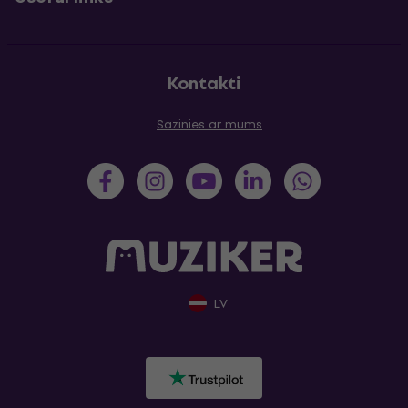
Kontakti
Sazinies ar mums
LV