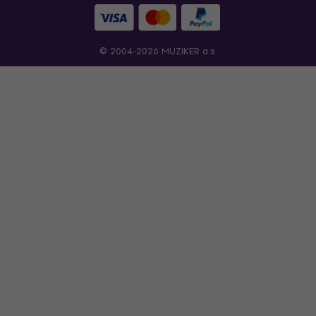
© 2004-2026 MUZIKER a.s.