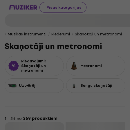
Visas kategorijas
Mūzikas instrumenti
Piederumi
Skaņotāji un metronomi
Skaņotāji un metronomi
Piedāvājumi:
Skaņotāji un
Metronomi
metronomi
Uztvērēji
Bungu skaņotāji
1 - 34 no
269 produktiem
Filtrs