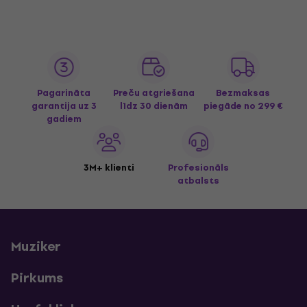
Pagarināta
Preču atgriešana
Bezmaksas
garantija uz 3
līdz 30 dienām
piegāde
no 299 €
gadiem
3M+ klienti
Profesionāls
atbalsts
Muziker
Pirkums