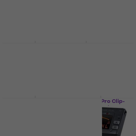
Klipu skaņotājs
Klipu skaņotājs
4,9
/5
4,7
/5
5,99 €
6,90 €
Ir noliktavā
Ir noliktavā
D'Addario Planet
Boss TU-02
Waves CT-17 Eclipse
Klipu skaņotājs
Klipu skaņotājs
4,8
/5
Klipu skaņotājs
12,30 €
Ir noliktavā
4,7
/5
9,90 €
Ir noliktavā
Revoltage CLT-1 Klipu
Fender FT-1 Pro Clip-
skaņotājs
On Tuner Black
Klipu skaņotājs
Klipu skaņotājs
4,9
/5
4,8
/5
4,99 €
11 €
Ir noliktavā
Ir noliktavā