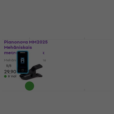
Klipu skaņotājs
Pedāļa skaņotājs
4,9
/5
4,5
/5
34,60 €
22,90 €
Ir noliktavā
Ir noliktavā
Pianonova MM2025
TC Electronic
Mehāniskais
PolyTune Clip Klipu
metronoms Black
skaņotājs
Mehāniskais metronoms
Klipu skaņotājs
5
/5
4,9
/5
29,90 €
48,40 €
Ir noliktavā
Ir noliktavā
D'Addario Planet
Boss TU-3 Chromatic
Waves CT-17 Eclipse
Tuner
Tuner Blue
Pedāļa skaņotājs
Klipu skaņotājs
4,8
/5