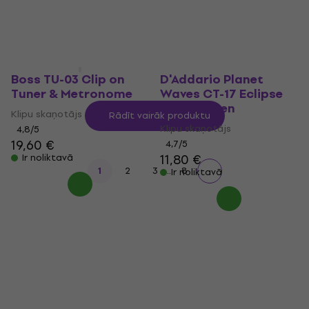
Ir noliktavā
4,7
/5
7,99 €
Ir noliktavā
Boss TU-03 Clip on
D'Addario Planet
Tuner & Metronome
Waves CT-17 Eclipse
Tuner Green
Klipu skaņotājs
Rādīt vairāk produktu
Klipu skaņotājs
4,8
/5
19,60 €
4,7
/5
11,80 €
Ir noliktavā
...
1
2
3
8
Ir noliktavā