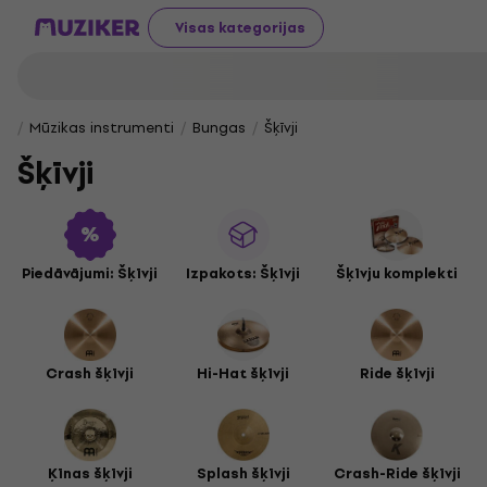
Visas kategorijas
Mūzikas instrumenti
Bungas
Šķīvji
Šķīvji
Piedāvājumi: Šķīvji
Izpakots: Šķīvji
Šķīvju komplekti
Crash šķīvji
Hi-Hat šķīvji
Ride šķīvji
Ķīnas šķīvji
Splash šķīvji
Crash-Ride šķīvji