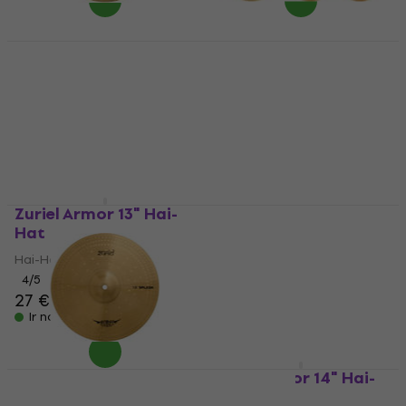
Zuriel Armor 14" Crash
šķīvis
Zuriel Armor Šķīvju
komplekts
Crash šķīvis
4,4
/5
Šķīvju komplekts
22,90 €
4,7
/5
Ir noliktavā
88,90 €
112 €
- 21 %
Ir noliktavā
Zuriel Armor 13" Hai-
Zuriel Armor 20" Ride
Hat
šķīvis
Hai-Hat
Ride šķīvis
4
/5
4,8
/5
27 €
44,90 €
Ir noliktavā
Ir noliktavā
Zuriel Armor 12"
Zuriel Armor 14" Hai-
Šļakatu šķīvis
Hat