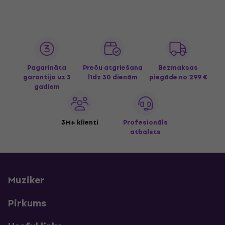
Pagarināta
Preču atgriešana
Bezmaksas
garantija uz 3
līdz 30 dienām
piegāde
no 299 €
gadiem
3M+ klienti
Profesionāls
atbalsts
Muziker
Pirkums