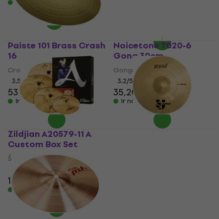
Ir noliktavā
4
/5
1 009 €
Ir noliktavā
Paiste 101 Brass Crash
Noicetone T020-6
16
Gong 30cm
Crash šķīvis
Gongs
3,5
/5
3,2
/5
53 €
35,20 €
Ir noliktavā
Ir noliktavā
Zildjian A20579-11 A
Zuriel STU 16" Crash
Custom Box Set
šķīvis
Šķīvju komplekts
Crash šķīvis
5
/5
4,3
/5
1 029 €
42,80 €
Ir noliktavā
Ir noliktavā