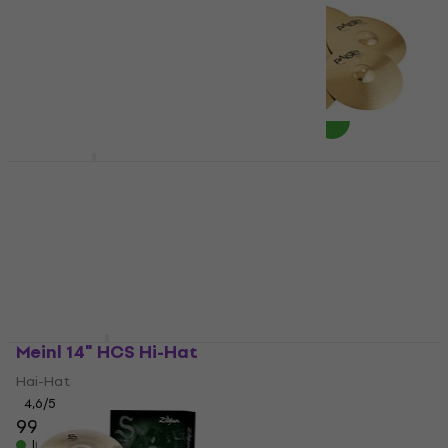
Šļakatu šķīvis
Hai-Hat
4,5
/5
4
/5
14,90 €
33,40 €
Ir noliktavā
Ir noliktavā
Noicetone CG10S
Paiste 101 Special Set
for Yamaha Rydeen
Gongs
14/16/20
5
/5
88,90 €
Šķīvju komplekts
Ir noliktavā
5
/5
148 €
150 €
Ir noliktavā
Meinl 14" HCS Hi-Hat
Zildjian KCD900 K
Custom Dark Box Set
Hai-Hat
Šķīvju komplekts
4,6
/5
99 €
4,8
/5
1 359 €
Ir noliktavā