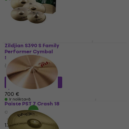
Ir noliktavā
Zildjian S390 S Family
Meinl 16" HCS Crash
Performer Cymbal
Crash šķīvis
Set
4,3
/5
Šķīvju komplekts
69 €
Ir noliktavā
4,9
/5
646,61 €
ar kodu
MUZMUZ-5
700 €
Ir noliktavā
Paiste PST 7 Crash 18
Zildjian A391 A Sweet
Ride Box 14/16/18/21
Crash šķīvis
Šķīvju komplekts
4,9
/5
138 €
Šķīvju komplekts