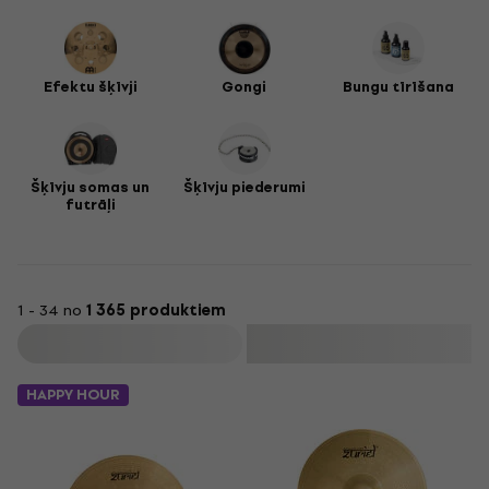
Efektu šķīvji
Gongi
Bungu tīrīšana
Šķīvju somas un
Šķīvju piederumi
futrāļi
1 - 34 no
1 365 produktiem
Filtrs
HAPPY HOUR