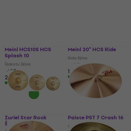
Gong 10cm
Crash 16
Gongs
Crash šķīvis
3,2
/5
4,9
/5
6,99 €
125 €
Ir noliktavā
Ir noliktavā
Meinl HCS10S HCS
Meinl 20" HCS Ride
Splash 10
Ride šķīvis
Šļakatu šķīvis
4,8
/5
106 €
4,2
/5
29,80 €
Ir noliktavā
Ir noliktavā
Zuriel Star Rock
Paiste PST 7 Crash 16
Šķīvju komplekts
Crash šķīvis