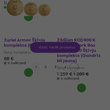
180 €
Ir noliktavā
Zuriel Armor Šķīvju
Zildjian KCD900 K
komplekts (Kā jauns)
Custom Dark Box
Rādīt vairāk produktu
14/16/18/20 Šķīvju
Šķīvju komplekts
komplekts (Gandrīz
88 €
kā jauns)
Ir noliktavā
1
2
3
4
Šķīvju komplekts
1 259 €
1 289 €
Ir noliktavā