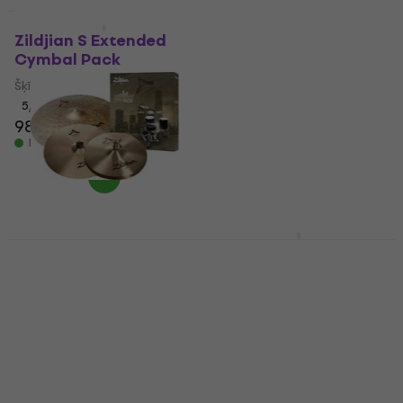
Zildjian AC0801G A
Custom Gospel Pack
Zildjian S Extended
Cymbal Pack
Šķīvju komplekts
Šķīvju komplekts
5
/5
1 139 €
1 169 €
5
/5
Ir noliktavā
981 €
999 €
Ir noliktavā
Zildjian ACITYP248 A
Zildjian K Paper Thin
City Pack 12/14/18
Crash Pack
Šķīvju komplekts
Šķīvju komplekts
Šķīvju komplekts
880 €
898 €
5
/5
Ir noliktavā
659,92 €
ar kodu
MUZMUZ-5
698 €