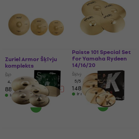
Paiste 101 Special Set
for Yamaha Rydeen
Zuriel Armor Šķīvju
14/16/20
komplekts
Šķīvju komplekts
Šķīvju komplekts
5
/5
4,7
/5
148 €
150 €
88,90 €
112 €
- 21 %
Ir noliktavā
Ir noliktavā
Zildjian S390 S Family
Zildjian KCD900 K
Performer Cymbal
Custom Dark Box Set