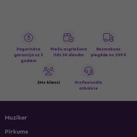
Pagarināta
Preču atgriešana
Bezmaksas
garantija uz 3
līdz 30 dienām
piegāde
no 299 €
gadiem
3M+ klienti
Profesionāls
atbalsts
Muziker
Pirkums