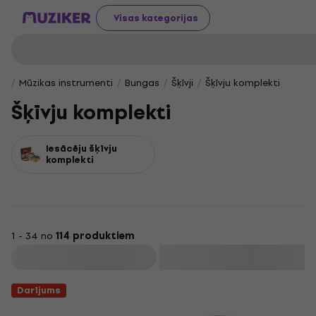
Visas kategorijas
Mūzikas instrumenti
Bungas
Šķīvji
Šķīvju komplekti
Šķīvju komplekti
Iesācēju šķīvju
komplekti
1 - 34 no
114 produktiem
Filtrs
Darījums