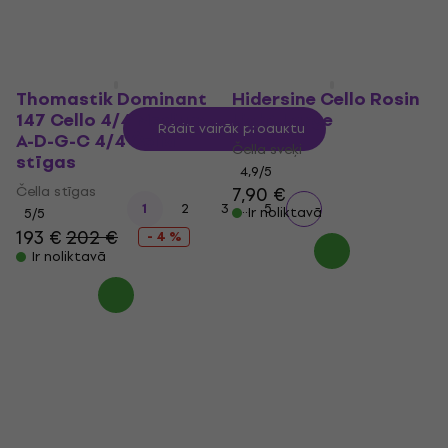
34,24 €
Ir noliktavā
Thomastik Dominant
Hidersine Cello Rosin
147 Cello 4/4 Medium
Light Large
Rādīt vairāk produktu
A-D-G-C 4/4 Čella
Čella sveķi
stīgas
4,9
/5
Čella stīgas
7,90 €
...
1
2
3
5
Ir noliktavā
5
/5
193 €
202 €
- 4 %
Ir noliktavā