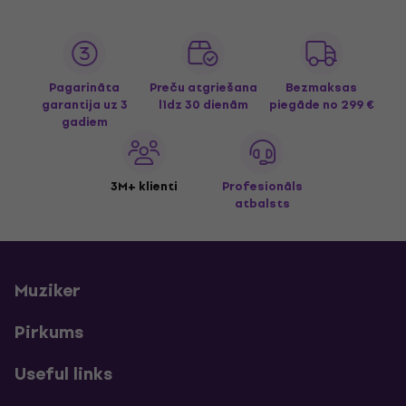
Pagarināta
Preču atgriešana
Bezmaksas
garantija uz 3
līdz 30 dienām
piegāde
no 299 €
gadiem
3M+ klienti
Profesionāls
atbalsts
Muziker
Pirkums
Useful links