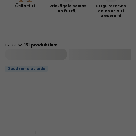
Čella tilti
Priekšgala somas
Stīgu rezerves
un futrāļi
daļas un citi
piederumi
1 - 34 no
151 produktiem
Filtrs
Daudzuma atlaide
Valencia CEBW 100 OS
Daudzuma atlaide