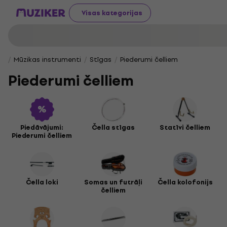
Visas kategorijas
Mūzikas instrumenti
Stīgas
Piederumi čelliem
Piederumi čelliem
Piedāvājumi:
Čella stīgas
Statīvi čelliem
Piederumi čelliem
Čella loki
Somas un futrāļi
Čella kolofonijs
čelliem