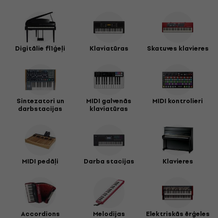
Digitālie flīģeļi
Klaviatūras
Skatuves klavieres
Sintezatori un
MIDI galvenās
MIDI kontrolieri
darbstacijas
klaviatūras
MIDI pedāļi
Darba stacijas
Klavieres
Accordions
Melodijas
Elektriskās ērģeles