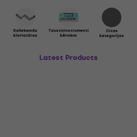
Saliekamās
Taustiņinstrumenti
Citas
klaviatūras
bērniem
kategorijas
Latest Products