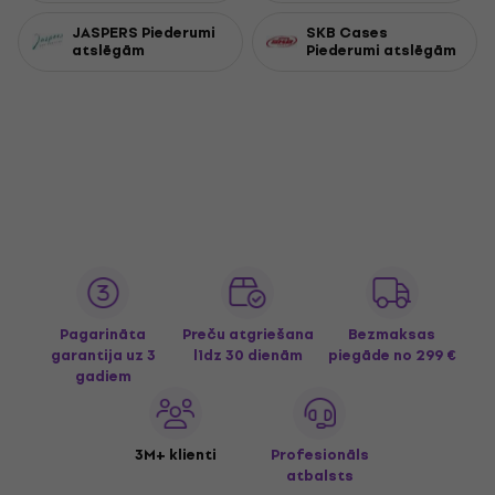
JASPERS Piederumi
SKB Cases
atslēgām
Piederumi atslēgām
Pagarināta
Preču atgriešana
Bezmaksas
garantija uz 3
līdz 30 dienām
piegāde
no 299 €
gadiem
3M+ klienti
Profesionāls
atbalsts