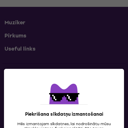
Muziker
Pirkums
Useful links
Kontakti
Sazinies ar mums
Piekrišana sīkdatņu izmantošanai
Mēs izmantojam sīkdatnes, lai nodrošinātu mūsu