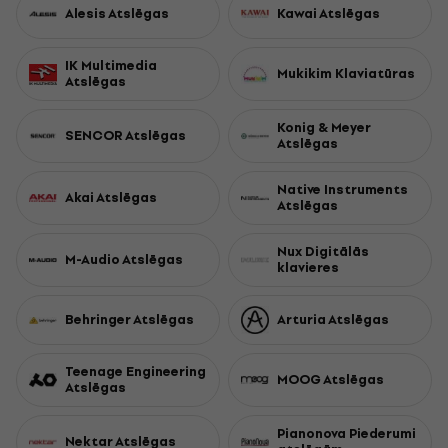
Alesis Atslēgas
Kawai Atslēgas
IK Multimedia
Mukikim Klaviatūras
Atslēgas
Konig & Meyer
SENCOR Atslēgas
Atslēgas
Native Instruments
Akai Atslēgas
Atslēgas
Nux Digitālās
M-Audio Atslēgas
klavieres
Behringer Atslēgas
Arturia Atslēgas
Teenage Engineering
MOOG Atslēgas
Atslēgas
Pianonova Piederumi
Nektar Atslēgas