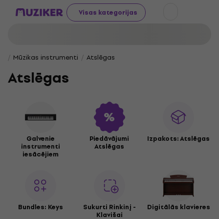
Visas kategorijas
Mūzikas instrumenti
Atslēgas
Atslēgas
Galvenie
Piedāvājumi
Izpakots: Atslēgas
instrumenti
Atslēgas
iesācējiem
Bundles: Keys
Sukurti Rinkinį -
Digitālās klavieres
Klavišai