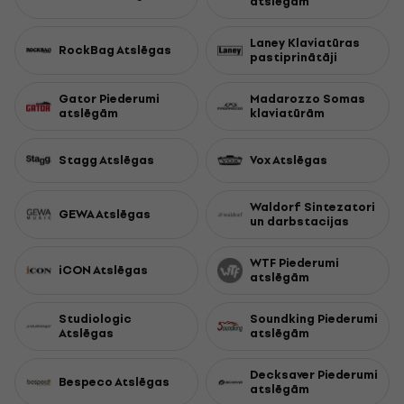
atslēgām
Laney Klaviatūras
RockBag Atslēgas
pastiprinātāji
Gator Piederumi
Madarozzo Somas
atslēgām
klaviatūrām
Stagg Atslēgas
Vox Atslēgas
Waldorf Sintezatori
GEWA Atslēgas
un darbstacijas
WTF Piederumi
iCON Atslēgas
atslēgām
Studiologic
Soundking Piederumi
Atslēgas
atslēgām
Decksaver Piederumi
Bespeco Atslēgas
atslēgām