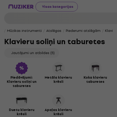
Visas kategorijas
Mūzikas instrumenti
Atslēgas
Piederumi atslēgām
Klavier
Klavieru soliņi un taburetes
Jautājumi un atbildes
(5)
Piedāvājumi:
Metāla klavieru
Koka klavieru
Klavieru soliņi un
krēsli
taburetes
taburetes
Duetu klavieru
Apaļas klavieru
krēsli
krēsli