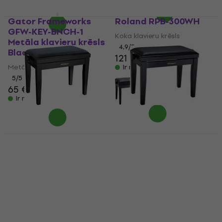
Gator Frameworks
Roland RPB-300WH
GFW-KEY-BNCH-1
Koka klavieru krēsls
Metāla klavieru krēsls
4,9
/5
Black
121 €
Metāla klavieru krēsls
Ir noliktavā
5
/5
65 €
Ir noliktavā
Roland RPB-220 Koka
Roland RPB-200 Koka
klavieru krēsls Black
klavieru krēsls Black
Koka klavieru krēsls
Koka klavieru krēsls
4,8
/5
4,9
/5
112 €
98 €
Ir noliktavā
Ir noliktavā