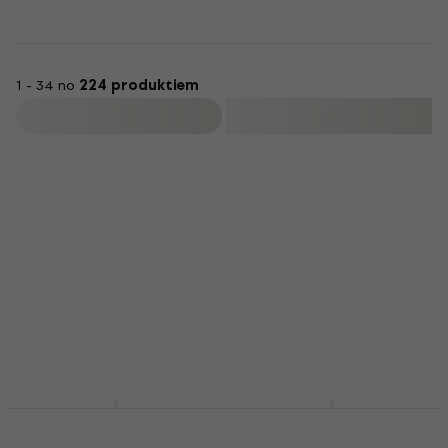
1 - 34 no
224 produktiem
Filtrs
Pianonova DPB2025-
Pianonova Digital
BK Koka klavieru
Piano Bench 2025