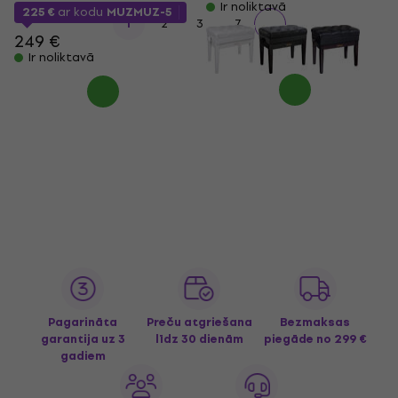
Ir noliktavā
225 €
ar kodu
MUZMUZ-5
...
1
2
3
7
249 €
Ir noliktavā
Pagarināta
Preču atgriešana
Bezmaksas
garantija uz 3
līdz 30 dienām
piegāde
no 299 €
gadiem