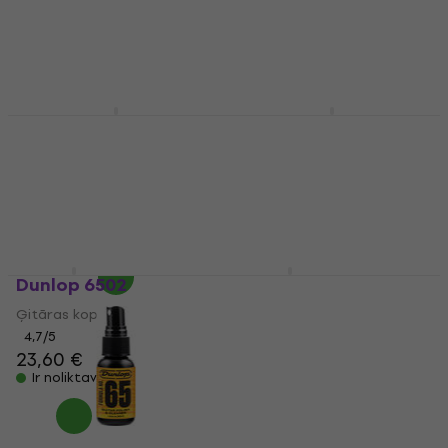
9,20 €
9,30 €
4,4
/5
9,90 €
Ir noliktavā
Ir noliktavā
Fender Speed Slick
Dunlop 6504 System
Guitar String Cleaner
65 Guitar Tech Kit
Ģitāras kopšana
Ģitāras kopšana
4,5
/5
4,7
/5
6 €
40 €
Ir noliktavā
Ir noliktavā
Dunlop 6502
Dunlop 6532
Ģitāras kopšana
Ģitāras kopšana
4,7
/5
4,8
/5
23,60 €
6,70 €
Ir noliktavā
Ir noliktavā