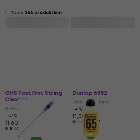
1 - 34 no
256 produktiem
Filtrs
GHS Fast Fret String
Dunlop 6582
Cleaner
Ģitāras kopšana
Ģitāras kopšana
4,5
/5
11,30 €
4,7
/5
11,60 €
Ir noliktavā
Ir noliktavā