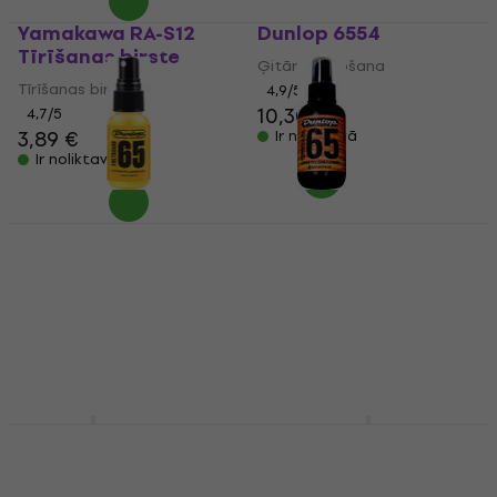
Yamakawa RA-S12
Dunlop 6554
Tīrīšanas birste
Ģitāras kopšana
Tīrīšanas birste
4,9
/5
10,30 €
4,7
/5
3,89 €
Ir noliktavā
Ir noliktavā
Dunlop 6551SI Lemon
Dunlop 654
Oil 1 oz
Ģitāras kopšana
Ģitāras kopšana
4,8
/5
10,30 €
4,6
/5
5,99 €
6,09 €
Ir noliktavā
Ir noliktavā
Dunlop 6524
D'Addario Planet
Waves PW XLR8 01
Ģitāras kopšana
Ģitāras kopšana
4,7
/5