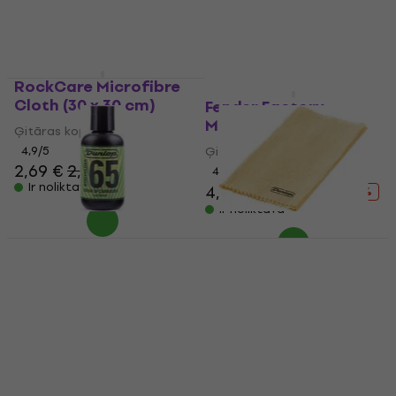
Ir noliktavā
Ir noliktavā
RockCare Microfibre
Cloth (30 x 30 cm)
Fender Factory
Microfiber Cloth
Ģitāras kopšana
4,9
/5
Ģitāras kopšana
2,69 €
2,79 €
4,7
/5
Ir noliktavā
4,99 €
6,59 €
- 24 %
Ir noliktavā
Dunlop 6574 Body
Dunlop 5400 Polish
Gloss 65 WAX
Cloth
Ģitāras kopšana
Tīrīšanas lupatiņa
4,7
/5
5
/5
11,30 €
4,99 €
5,19 €
Ir noliktavā
Ir noliktavā