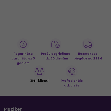
Pagarināta
Preču atgriešana
Bezmaksas
garantija uz 3
līdz 30 dienām
piegāde
no 299 €
gadiem
3M+ klienti
Profesionāls
atbalsts
Muziker