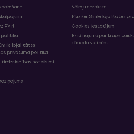
izsekošana
Vēlmju saraksts
akalpojumi
Muziker Smile lojalitātes 
ez PVN
Cookies iestatījumi
politika
Brīdinājums par krāpniecis
tīmekļa vietnēm
mile lojalitātes
s privātuma politika
 tirdzniecības noteikumi
 paziņojums