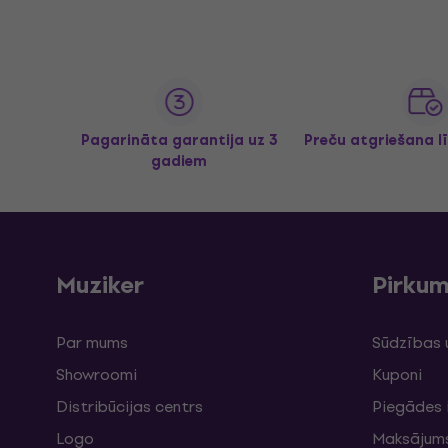
Pagarināta garantija uz 3
Preču atgriešana l
gadiem
Muziker
Pirku
Par mums
Sūdzības 
Showroomi
Kuponi
Distribūcijas centrs
Piegādes 
Logo
Maksājum