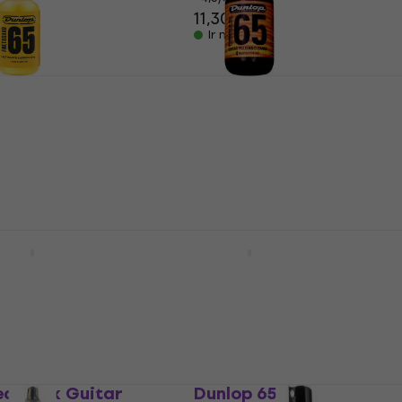
11,30 €
Ir noliktavā
SI Lemon Oil 1 oz
Dunlop 654
na
Ģitāras kopšana
4,8
/5
€
10,30 €
Ir noliktavā
Planet Waves PW
Dunlop 6500
Ģitāras kopšana
na
4,7
/5
50 €
Ir noliktavā
d Slick Guitar
Dunlop 6532