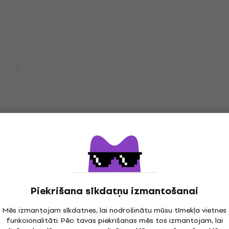
Ir noliktavā
MusicNomad MN124 FRIN
Polish kit
ory Microfiber
Ģitāras kopšana
4,8
/5
na
20,30 €
Ir noliktavā
€
- 24 %
d MN145 Premium
RockCare Framus Micro
 Kit
Cloth (30 x 30 cm)
na
Ģitāras kopšana
4,9
/5
0 €
2,69 €
Piekrišana sīkdatņu izmantošanai
Ir noliktavā
Mēs izmantojam sīkdatnes, lai nodrošinātu mūsu tīmekļa vietnes
funkcionalitāti. Pēc tavas piekrišanas mēs tos izmantojam, lai