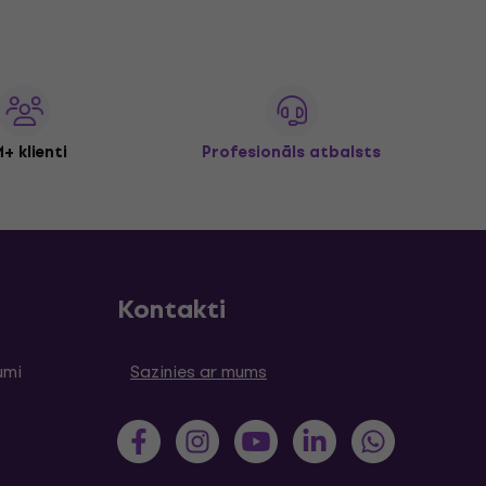
+ klienti
Profesionāls atbalsts
Kontakti
umi
Sazinies ar mums