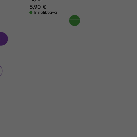
8,90 €
Ir noliktavā
u