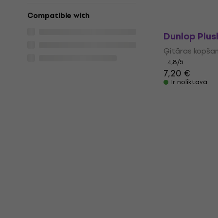
28 €
Compatible with
Ir noliktavā
Dunlop Plus
Ģitāras kopša
4,8
/5
7,20 €
Ir noliktavā