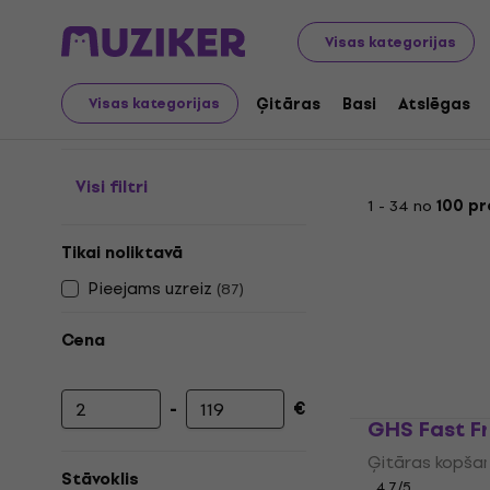
Mūzikas instrumenti
Ģitāras
Ģitāras piederumi
Ģit
Visas kategorijas
Ģitāras tīrīšana un ap
Ģitāras
Basi
Atslēgas
Visas kategorijas
Visi filtri
1 - 34 no
100 p
Tikai noliktavā
Pieejams uzreiz
(
87
)
Cena
-
€
Minimālā cena
Maksimālā cena
GHS Fast Fr
Ģitāras kopša
Stāvoklis
4,7
/5