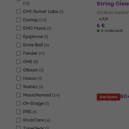
String Clea
(
12
)
DMI Guitar Labs
(
1
)
Ģitāras kopša
4,5
/5
Dunlop
(
22
)
6 €
ENO Music
(
1
)
Ir noliktavā
Epiphone
(
1
)
Ernie Ball
(
6
)
MusicNoma
F-ONE Oil
Fender
(
11
)
GHS
Ģitāras kopša
(
5
)
4,8
/5
Gibson
(
3
)
9,80 €
Hosco
(
1
)
Ir noliktavā
Ibanez
(
3
)
MusicNomad
(
24
)
Dunlop 650
Darījums
Tech Kit
On-Stage
(
1
)
Ģitāras kopša
PRS
(
1
)
4,7
/5
RockCare
(
4
)
40 €
ToneGear
(
1
)