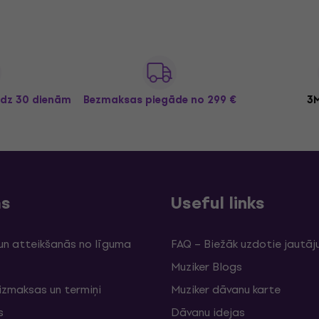
īdz 30 dienām
Bezmaksas piegāde
no 299 €
3M
ms
Useful links
un atteikšanās no līguma
FAQ – Biežāk uzdotie jautāj
Muziker Blogs
izmaksas un termiņi
Muziker dāvanu karte
s
Dāvanu idejas