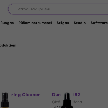
āras tīrīšana un apkope
kope
Bungas
Pūšaminstrumenti
Stīgas
Studio
Software
roduktiem
et String Cleaner
Dunlop 6582
na
Ģitāras kopšana
4,5
/5