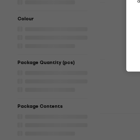
a
Darījums
MusicNoma
Colour
Unfinished 
Ģitāras kopša
5
/5
22 €
24,90 €
Ir noliktavā
Package Quantity (pcs)
MusicNomad
Ģitāras kopša
4,7
/5
9,90 €
11,90 
Ir noliktavā
Package Contents
Fender Cus
cleaning ki
Ģitāras kopša
4,5
/5