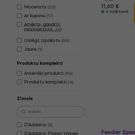
11,60 €
Nocenots
(
22
)
Ir noliktavā
Ar kuponu
(
17
)
Atvērts, gandrīz
Dunlop 6551
neizmantots...
(
4
)
Ģitāras kopša
Izslēgt izpakotu
(
96
)
4,6
/5
Jauns
(
1
)
5,99 €
6,09 
Ir noliktavā
Produktu komplekti
Atsevišķi produkti
(
96
)
D'Addario 
Produktu komplekti
(
4
)
XLR8 01
Ģitāras kopša
Zīmols
4,4
/5
9,90 €
Ir noliktavā
D'Addario
(
3
)
Fender Spee
D'Addario Planet Waves