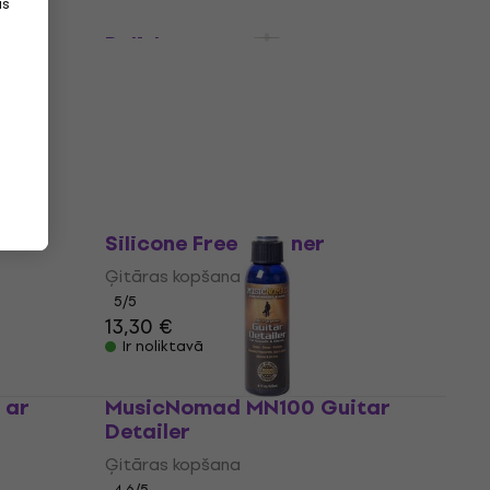
as
itar
MusicNomad MN104 Frine Fret
Polish
Ģitāras kopšana
4,9
/5
8,90 €
Ir noliktavā
Dunlop 6644 Pure Formula 65
Silicone Free Cleaner
Ģitāras kopšana
5
/5
13,30 €
Ir noliktavā
tar
MusicNomad MN100 Guitar
Detailer
Ģitāras kopšana
4,6
/5