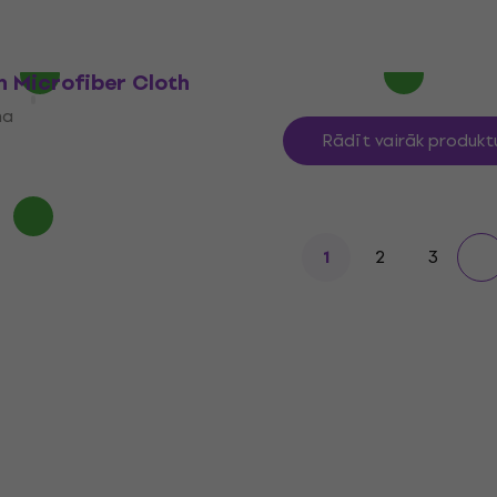
9,90 €
Ir noliktavā
h Microfiber Cloth
na
Rādīt vairāk produkt
2
3
1