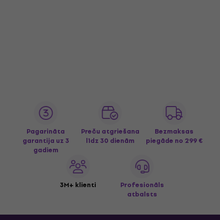
Pagarināta
Preču atgriešana
Bezmaksas
garantija uz 3
līdz 30 dienām
piegāde
no 299 €
gadiem
3M+ klienti
Profesionāls
atbalsts