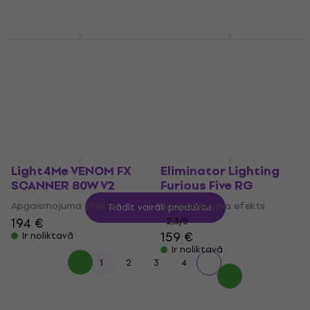
Ir noliktavā
Ir noliktavā
Light4Me PARTY LIGHT
Light4Me FLOWER PAR
3 LED
V2
Apgaismojuma efekts
Apgaismojuma efekts
29,20 €
4,8
/5
30,10 €
Ir noliktavā
Ir noliktavā
Light4Me VENOM FX
Eliminator Lighting
SCANNER 80W V2
Furious Five RG
Apgaismojuma efekts
Apgaismojuma efekts
Rādīt vairāk produktu
194 €
2,3
/5
159 €
Ir noliktavā
Ir noliktavā
1
2
3
4