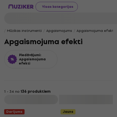
Visas kategorijas
Mūzikas instrumenti
Apgaismojums
Apgaismojuma efekti
Apgaismojuma efekti
Piedāvājumi:
Apgaismojuma
efekti
1 - 34 no
136 produktiem
Filtrs
Darījums
Jauns