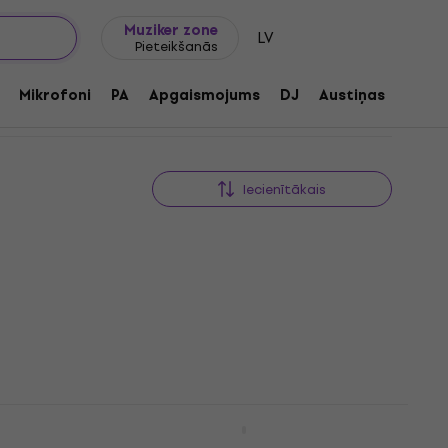
Dāvanu idejas
FAQ
Muziker Blogs
Muziker zone
LV
Pieteikšanās
Mikrofoni
PA
Apgaismojums
DJ
Austiņas
Audio
Iecienītākais
t 3
Light4Me T-BAR LED PAR
Darījums
ts
DERBY LASER