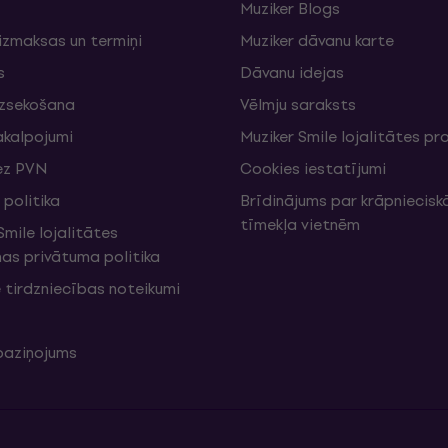
Muziker Blogs
izmaksas un termiņi
Muziker dāvanu karte
s
Dāvanu idejas
izsekošana
Vēlmju saraksts
akalpojumi
Muziker Smile lojalitātes 
ez PVN
Cookies iestatījumi
politika
Brīdinājums par krāpniecis
tīmekļa vietnēm
mile lojalitātes
s privātuma politika
 tirdzniecības noteikumi
 paziņojums