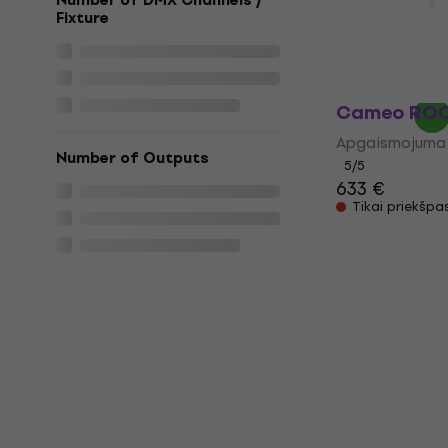
Number of DMX Channels /
Fixture
Apgaismojuma 
4,8
/5
169 €
177 €
Noliktavā pie
Cameo ROOT
Apgaismojuma 
Number of Outputs
5
/5
633 €
Tikai priekšpa