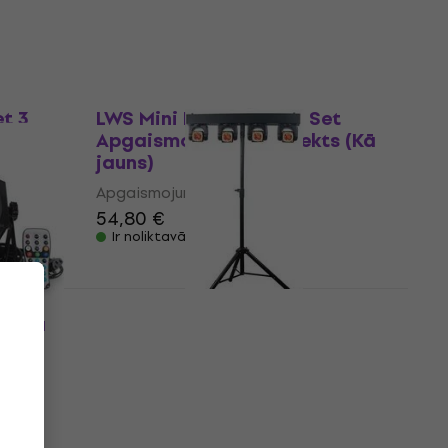
5
/5
529 €
Ir noliktavā
Tikai izpakots
t 3
LWS Mini LED PAR Can Set
s (Kā
Apgaismojuma komplekts (Kā
jauns)
Apgaismojuma komplekts
54,80 €
Ir noliktavā
ojuma
Light4Me MT BAR 2
s)
Apgaismojuma komplekts
(Tikai izpakots)
Apgaismojuma komplekts
339 €
362 €
- 6 %