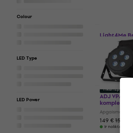
5
/5
433 €
Ir noliktavā
Colour
Kā jauns
Light4Me Be
Stroboskop
Apgaismojuma 
4,6
/5
LED Type
230 €
240 €
Ir noliktavā
Tikai izpakots
ADJ VPAR P
LED Power
komplekts (
Apgaismojuma 
149 €
156,42
Ir noliktavā