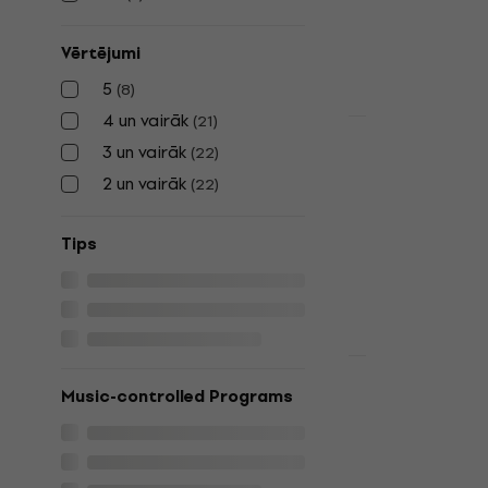
458 €
504 €
Ir noliktavā
Vērtējumi
5
(
8
)
4 un vairāk
(
21
)
HAPPY HOUR
3 un vairāk
Light4Me P
(
22
)
FLOWER
2 un vairāk
(
22
)
Apgaismojuma 
3
/5
Tips
129 €
146 €
Ir noliktavā
Darījums
Eurolite LE
Music-controlled Programs
Next FX Lig
Apgaismoju
Apgaismojuma 