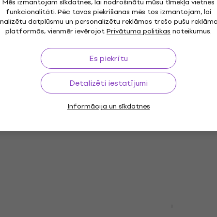
Mēs izmantojam sīkdatnes, lai nodrošinātu mūsu tīmekļa vietnes
funkcionalitāti. Pēc tavas piekrišanas mēs tos izmantojam, lai
nalizētu datplūsmu un personalizētu reklāmas trešo pušu reklām
platformās, vienmēr ievērojot
Privātuma politikas
noteikumus.
T BAR 2
Light4Me PARTY BAR 1 P
ma komplekts
FLOWER Apgaismojuma
Es piekrītu
ots)
komplekts (Kā jauns)
komplekts
Apgaismojuma komplekts
Detalizēti iestatījumi
128 €
- 6 %
Ir noliktavā
Informācija un sīkdatnes
STAGE TRI LED
Eurolite LED KLS-120 FX
Apgaismojuma komplekts
komplekts
4,8
/5
231 €
Ceļā
Cameo ROOT PAR 4 WH 
S-120
Apgaismojuma komplekts