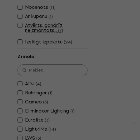
4,9
/5
Nocenots
(
11
)
165 €
168 €
Ar kuponu
(
1
)
Ir noliktavā
Atvērts, gandrīz
neizmantots...
(
7
)
Izslēgt izpakotu
(
24
)
Darījums
Zīmols
Light4Me B
Apgaismojuma 
4,7
/5
ADJ
(
4
)
154 €
Ir noliktavā
Behringer
(
1
)
Cameo
(
3
)
Eliminator Lighting
(
1
)
Darījums
Light4Me M
Eurolite
(
3
)
Apgaismojuma 
Light4Me
(
14
)
5
/5
LWS
(
5
)