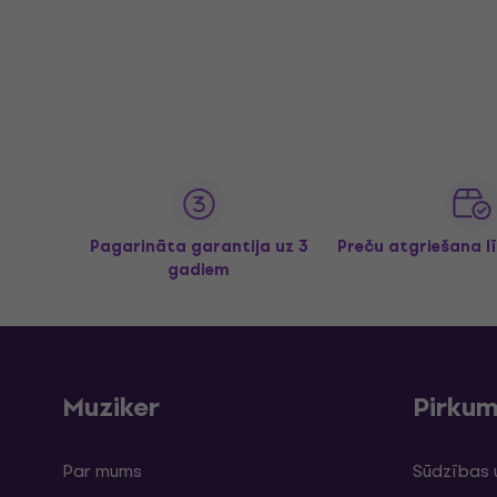
Pagarināta garantija uz 3
Preču atgriešana l
gadiem
Muziker
Pirku
Par mums
Sūdzības 