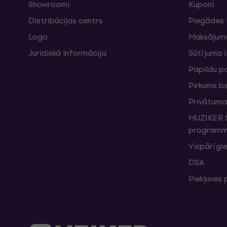
Showroomi
Kuponi
Distribūcijas centrs
Piegādes 
Logo
Maksājum
Juridiskā informācija
Sūtījuma 
Papildu p
Pirkums b
Privātuma 
MUZIKER S
programma
Vispārīgie
DSA
Piekļuves