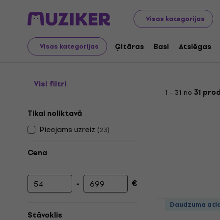
Mūzikas instrumenti
Apgaismojums
Apgaismojuma k
Visas kategorijas
Apgaismojuma komplek
Ģitāras
Basi
Atslēgas
Visas kategorijas
Visi filtri
1 - 31 no
31 pro
Tikai noliktavā
Pieejams uzreiz
(
23
)
Cena
-
€
Minimālā cena
Maksimālā cena
Light4Me L
Daudzuma atl
Stāvoklis
Apgaismojuma 