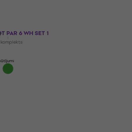
488 €
komplekts
Tikai priekšpasūtījumi
- 5 %
 piegādātāja
 PAR 6 WH SET 1
komplekts
sūtījumi