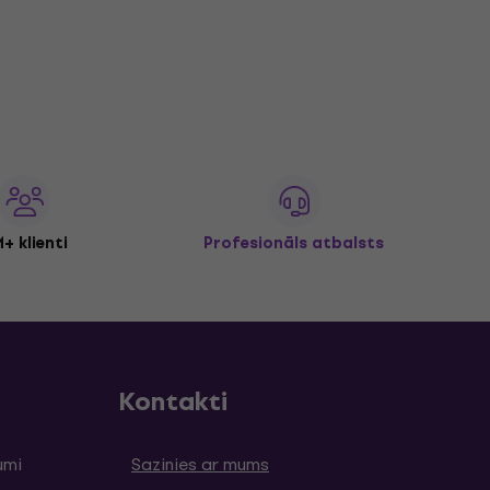
+ klienti
Profesionāls atbalsts
Kontakti
umi
Sazinies ar mums