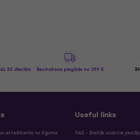
īdz 30 dienām
Bezmaksas piegāde
no 299 €
3M
ms
Useful links
un atteikšanās no līguma
FAQ – Biežāk uzdotie jautāj