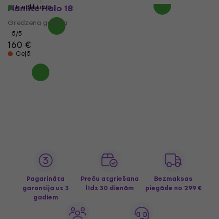
Nanlite Halo 18
Ir noliktavā
Gredzena gaisma
5
/5
160 €
Ceļā
Pagarināta
Preču atgriešana
Bezmaksas
garantija uz 3
līdz 30 dienām
piegāde
no 299 €
gadiem