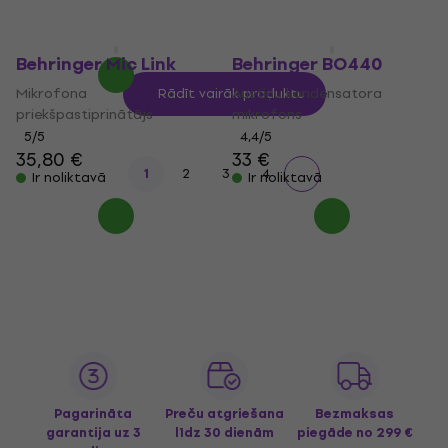
33,50 €
Ir noliktavā
Behringer Mic Link
Behringer BO440
Mikrofona
Austiņu kondensatora
Rādīt vairāk produktu
priekšpastiprinātājs
mikrofons
5
/5
4,4
/5
35,80 €
33 €
1
2
3
4
Ir noliktavā
Ir noliktavā
Pagarināta
Preču atgriešana
Bezmaksas
garantija uz 3
līdz 30 dienām
piegāde
no 299 €