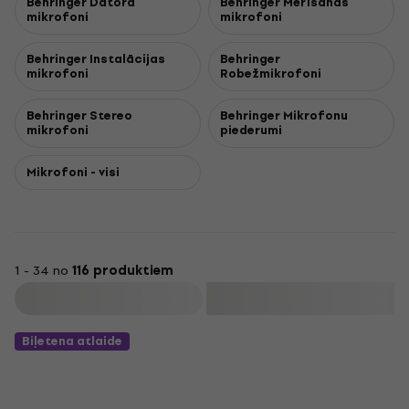
Behringer Datora
Behringer Mērīšanas
mikrofoni
mikrofoni
Behringer Instalācijas
Behringer
mikrofoni
Robežmikrofoni
Behringer Stereo
Behringer Mikrofonu
mikrofoni
piederumi
Mikrofoni - visi
1 - 34 no
116 produktiem
Filtrs
Biļetena atlaide