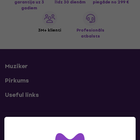
garantija uz 3
līdz 30 dienām
piegāde
no 299 €
gadiem
3M+ klienti
Profesionāls
atbalsts
Muziker
Pirkums
Useful links
Kontakti
Sazinies ar mums