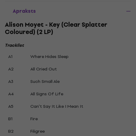
Apraksts
Alison Moyet - Key (Clear Splatter
Coloured) (2 LP)
Tracklist
A1
Where Hides Sleep
A2
All Cried Out
A3
Such Small Ale
A4
All Signs Of Life
A5
Can't Say It Like I Mean It
B1
Fire
B2
Filigree