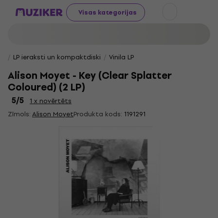
Visas kategorijas
LP ieraksti un kompaktdiski
Vinila LP
Alison Moyet - Key (Clear Splatter
Coloured) (2 LP)
5
/5
1 x novērtēts
Zīmols:
Alison Moyet
Produkta kods:
1191291