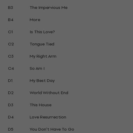
B3
The Impervious Me
B4
More
C1
Is This Love?
C2
Tongue Tied
C3
My Right Arm
C4
So Am I
D1
My Best Day
D2
World Without End
D3
This House
D4
Love Resurrection
D5
You Don't Have To Go