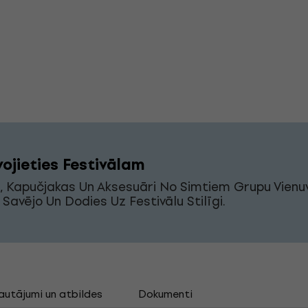
ojieties Festivālam
i, Kapučjakas Un Aksesuāri No Simtiem Grupu Vienuv
s Savējo Un Dodies Uz Festivālu Stilīgi.
autājumi un atbildes
Dokumenti