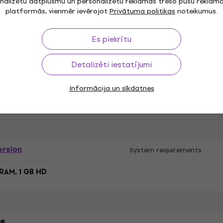
nalizētu datplūsmu un personalizētu reklāmas trešo pušu reklām
platformās, vienmēr ievērojot
Privātuma politikas
noteikumus.
ator
Kompresors
Virtual
,
,
Compatibility
cts
Es piekrītu
ajor DAWs
Detalizēti iestatījumi
Informācija un sīkdatnes
 AAX, AU, NKS
Version
System requirements
RAM, 1 GB HD
ce