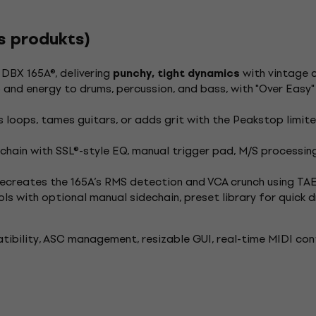
is produkts)
DBX 165A®, delivering
with vintage 
punchy, tight dynamics
and energy to drums, percussion, and bass, with "Over Easy"
loops, tames guitars, or adds grit with the Peakstop limite
hain with SSL®-style EQ, manual trigger pad, M/S processin
recreates the 165A’s RMS detection and VCA crunch using TA
ls with optional manual sidechain, preset library for quick 
ibility, ASC management, resizable GUI, real-time MIDI contr