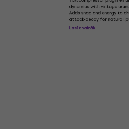
VCA compressor plugin emula
dynamics with vintage cru
Adds snap and energy to dru
attack-decay for natural, p
loops, tames guitars, or adds
Lasīt vairāk