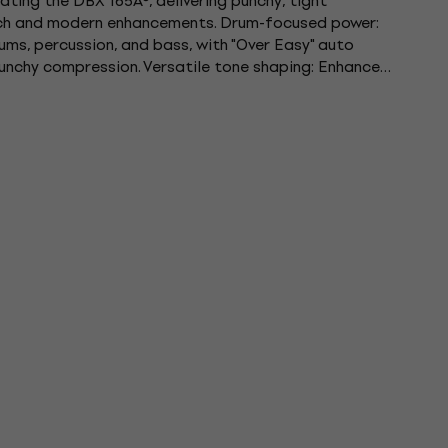
ting the DBX 165A®, delivering punchy, tight
nch and modern enhancements. Drum-focused power:
ms, percussion, and bass, with "Over Easy" auto
unchy compression. Versatile tone shaping: Enhances
 grit with the...