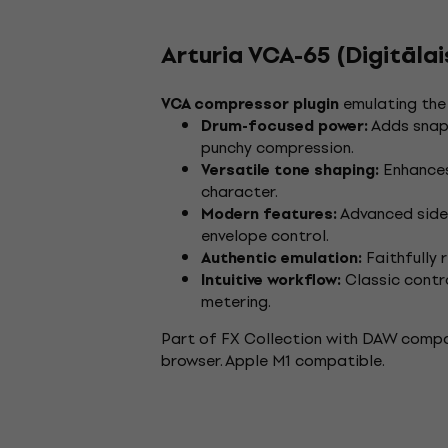
Arturia VCA-65 (Digitāla
emulating the 
VCA compressor plugin
Adds snap 
Drum-focused power:
punchy compression.
Enhances 
Versatile tone shaping:
character.
Advanced sidec
Modern features:
envelope control.
Faithfully 
Authentic emulation:
Classic contro
Intuitive workflow:
metering.
Part of FX Collection with DAW compat
browser. Apple M1 compatible.