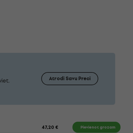
Atrodi Savu Preci
iet.
47,20 €
Pievienot grozam