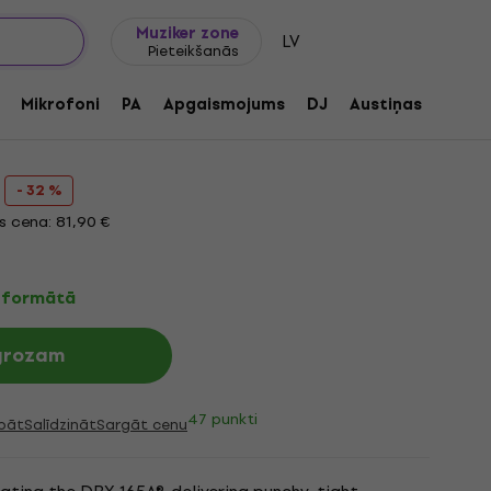
Dāvanu idejas
FAQ
Muziker Blogs
Muziker zone
LV
Pieteikšanās
tālais produkts)
Mikrofoni
PA
Apgaismojums
DJ
Austiņas
Audio
190668
- 32 %
 cena: 81,90 €
ā formātā
 grozam
47 punkti
bāt
Salīdzināt
Sargāt cenu