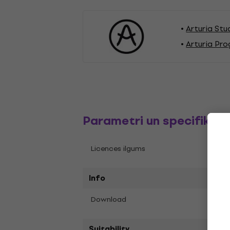
Arturia Stu
Arturia Pr
Parametri un specifikāci
Mūžī
Licences ilgums
Info
Yes
Download
Suitability