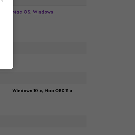
as
Mac OS
Windows
,
Windows 10 <, Mac OSX 11 <