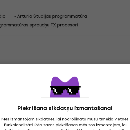
dio
Arturia Studijas programmatūra
ogrammatūras spraudņu FX procesori
jas
gs
Piekrišana sīkdatņu izmantošanai
Mēs izmantojam sīkdatnes, lai nodrošinātu mūsu tīmekļa vietnes
funkcionalitāti. Pēc tavas piekrišanas mēs tos izmantojam, lai