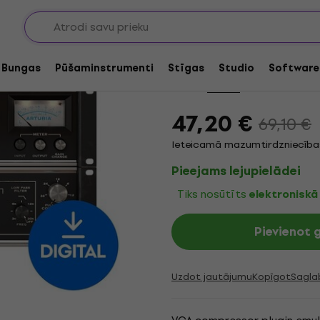
Programmatūras spraudņu FX procesori
Darījums
Arturia VCA-65 (Digi
Bungas
Pūšaminstrumenti
Stīgas
Studio
Software
Zīmols:
Arturia
Produkta kods:
1
47,20 €
69,10 €
Ieteicamā mazumtirdzniecības
Pieejams lejupielādei
Tiks nosūtīts
elektronisk
Pievienot
Uzdot jautājumu
Kopīgot
Sagla