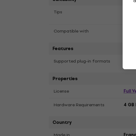
a
Emul
Tips
Effe
All m
Compatible with
Features
Supported plug-in formats
VST3,
Properties
Full 
License
Hardware Requirements
4 GB 
Country
Made in
Fran