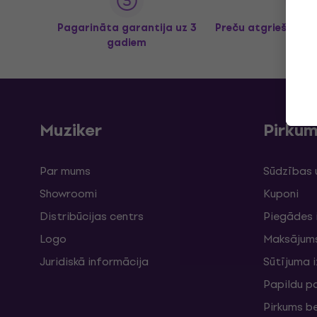
Pagarināta garantija uz 3
Preču atgriešana l
gadiem
Muziker
Pirku
Par mums
Sūdzības 
Showroomi
Kuponi
Distribūcijas centrs
Piegādes 
Logo
Maksājum
Juridiskā informācija
Sūtījuma 
Papildu p
Pirkums b