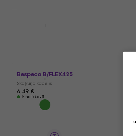
Daudzuma atlaide
Bespeco B/FLEX400
Skaļruņa kabelis
5,39 €
Ir noliktavā
Bespeco B/FLEX425
Skaļruņa kabelis
6,49 €
Ir noliktavā
a