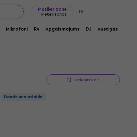
Dāvanu idejas
FAQ
Muziker Blogs
Muziker zone
LV
Pieteikšanās
Mikrofoni
PA
Apgaismojums
DJ
Austiņas
Audio
Iecienītākais
Daudzuma atlaide