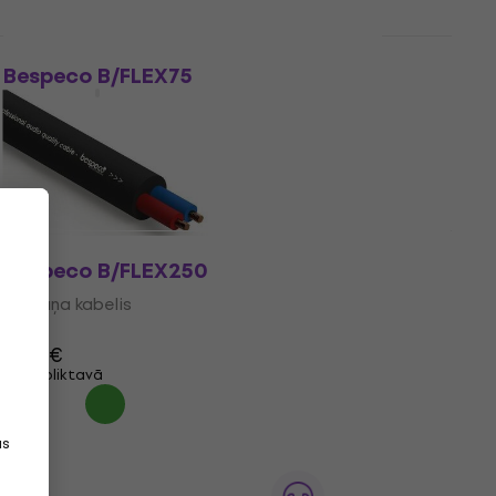
Daudzuma atlaide
Bespeco B/FLEX75
Skaļruņa kabelis
4,7
/5
1,89 €
Ir noliktavā
Bespeco B/FLEX250
Skaļruņa kabelis
5
/5
3,99 €
Ir noliktavā
as