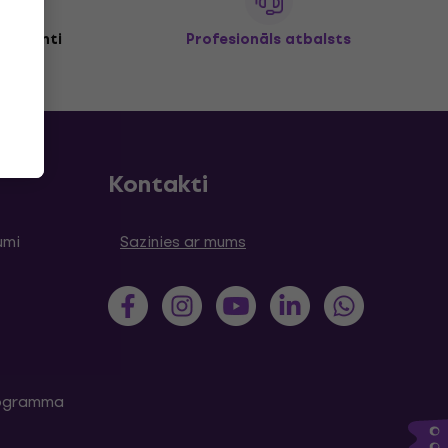
+ klienti
Profesionāls atbalsts
Kontakti
umi
Sazinies ar mums
programma