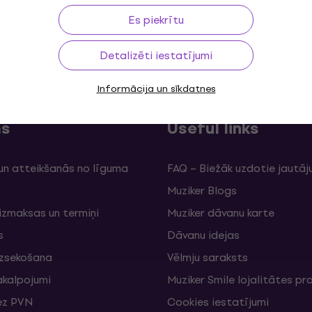
Es piekrītu
īdz 30 dienām
Bezmaksas piegāde
no 299 €
3M
Detalizēti iestatījumi
Informācija un sīkdatnes
ms
Useful links
un atteikšanās no līguma
FAQ – Biežāk uzdotie jautāj
Muziker Blogs
izmaksas un termiņi
Muziker dāvanu karte
s
Dāvanu idejas
izsekošana
Vēlmju saraksts
akalpojumi
Muziker Smile lojalitātes 
ez PVN
Cookies iestatījumi