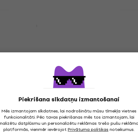
Bespeco B/FLEX150
Skaļruņa kabelis
4,9
/5
2,79 €
Ir noliktavā
Bespeco B/FLEX820
Skaļruņa kabelis
7,19 €
ar kodu
MUZMUZ-10
7,99 €
Piekrišana sīkdatņu izmantošanai
Ir noliktavā
Mēs izmantojam sīkdatnes, lai nodrošinātu mūsu tīmekļa vietnes
funkcionalitāti. Pēc tavas piekrišanas mēs tos izmantojam, lai
nalizētu datplūsmu un personalizētu reklāmas trešo pušu reklām
platformās, vienmēr ievērojot
Privātuma politikas
noteikumus.