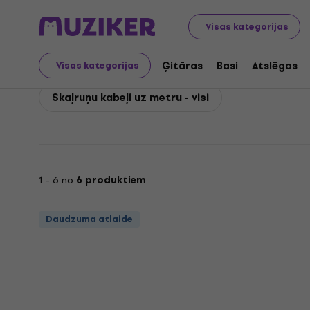
Bespeco
Piederumi
Kabeļi, savienotāji un adapteri
K
Visas kategorijas
Bespeco Skaļruņu kabeļ
Ģitāras
Basi
Atslēgas
Visas kategorijas
Skaļruņu kabeļi uz metru - visi
1 - 6 no
6 produktiem
Daudzuma atlaide