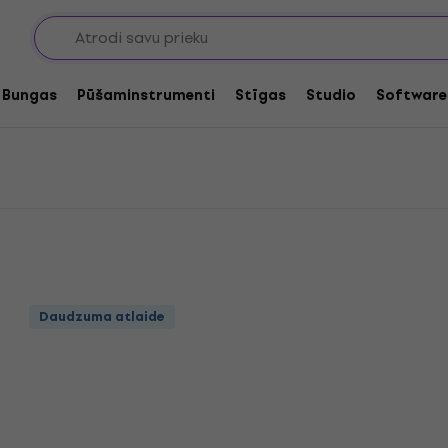
abeļi uz metru
Bespeco Skaļruņu kabeļi uz metru
i uz metru
Bungas
Pūšaminstrumenti
Stīgas
Studio
Software
Daudzuma atlaide