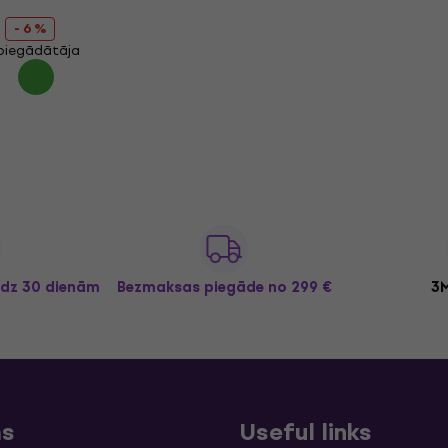
- 6 %
 piegādātāja
īdz 30 dienām
Bezmaksas piegāde
no 299 €
3M
ms
Useful links