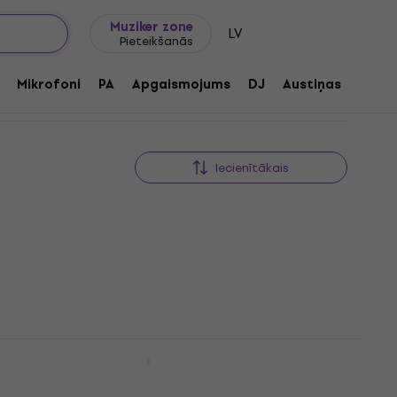
Dāvanu idejas
FAQ
Muziker Blogs
Muziker zone
LV
Pieteikšanās
Mikrofoni
PA
Apgaismojums
DJ
Austiņas
Audio
Iecienītākais
m Rug
Roland TDM-10
Bungas paklājs
5
/5