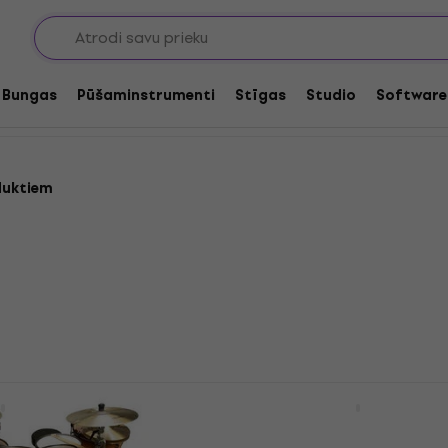
 paklāji
Bungas
Pūšaminstrumenti
Stīgas
Studio
Software
duktiem
Drum Carpet
Meinl MDR-BK Black Dru
Bungas paklājs
4,8
/5