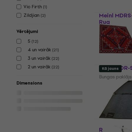
Vic Firth
(
1
)
Meinl MDRS
Zildjian
(
2
)
Rug
Bungas paklājs
Vērtējumi
4,9
/5
5
(
12
)
106 €
4 un vairāk
(
21
)
Ir noliktavā
3 un vairāk
(
22
)
2 un vairāk
Tama TDR-
(
22
)
Kā jauns
Bungas paklājs
Dimensions
153 €
156 €
Ir noliktavā
RockBag R