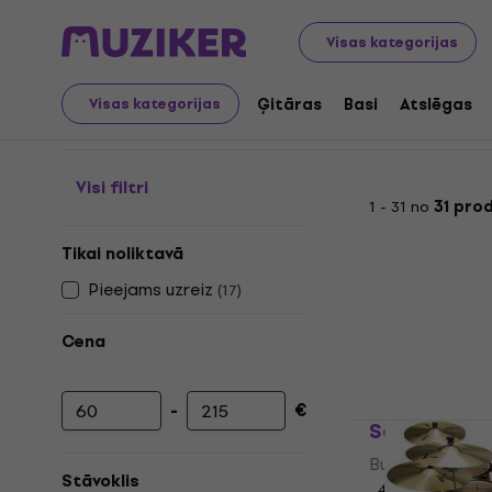
Mūzikas instrumenti
Bungas
Bungu piederumi
Bungu
Visas kategorijas
Bungu paklāji
Ģitāras
Basi
Atslēgas
Visas kategorijas
Visi filtri
1 - 31 no
31 pro
Tikai noliktavā
Pieejams uzreiz
(
17
)
Cena
-
€
Minimālā cena
Maksimālā cena
Soundking 
Bungas paklājs
Stāvoklis
4,9
/5