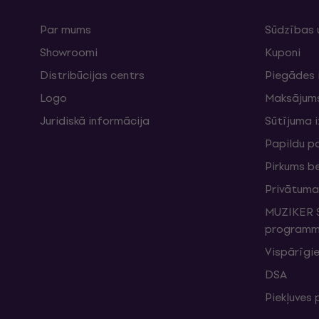
Par mums
Sūdzības 
Showroomi
Kuponi
Distribūcijas centrs
Piegādes 
Logo
Maksājum
Juridiskā informācija
Sūtījuma 
Papildu p
Pirkums b
Privātuma 
MUZIKER S
programma
Vispārīgie
DSA
Piekļuves