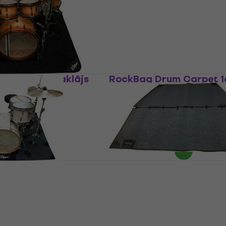
130 €
Ir noliktavā
UG1 Bungas paklājs
RockBag Drum Carpet 1
140 cm
Bungas paklājs
3,8
/5
60,80 €
Ir noliktavā
GIGRUG Gig Rug
RockBag Drum Carpet 1
200 cm
Bungas paklājs
5
/5
79,40 €
Ir noliktavā