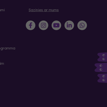
umi
Sazinies ar mums
programma
kām