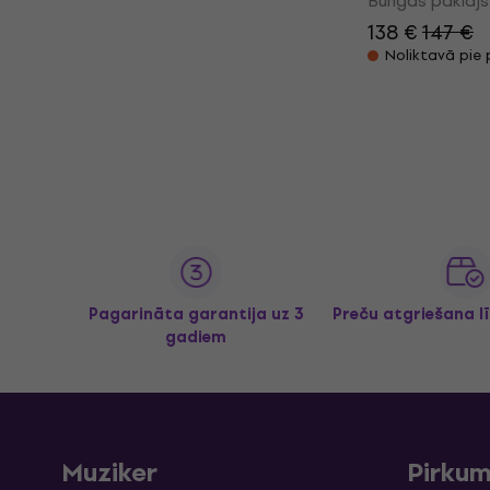
Bungas paklājs
138 €
147 €
Noliktavā pie
Pagarināta garantija uz 3
Preču atgriešana l
gadiem
Muziker
Pirku