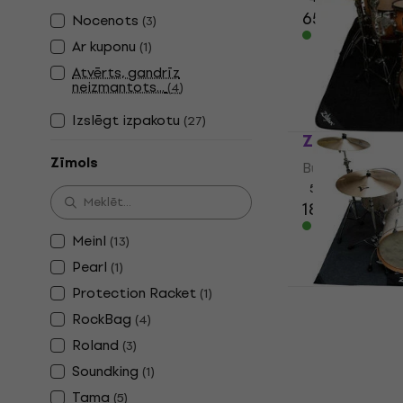
65,90 €
Nocenots
(
3
)
Ir noliktavā
Ar kuponu
(
1
)
Atvērts, gandrīz
neizmantots...
(
4
)
Izslēgt izpakotu
(
27
)
Zildjian ZR
Zīmols
Bungas paklājs
5
/5
180 €
Ir noliktavā
Meinl
(
13
)
Pearl
(
1
)
Protection Racket
Zildjian Z
(
1
)
RockBag
(
4
)
Bungas paklājs
Roland
4,8
/5
(
3
)
110 €
Soundking
(
1
)
Ir noliktavā
Tama
(
5
)