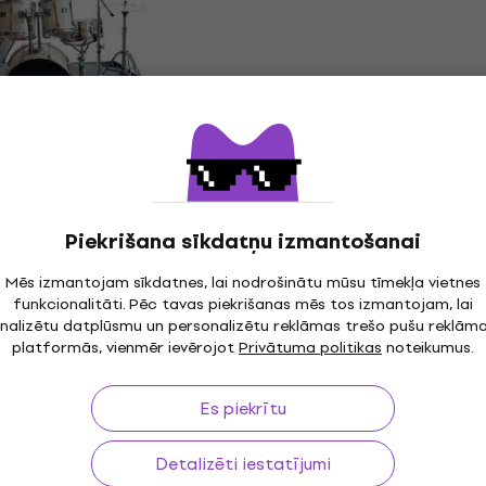
 jauns)
(Tikai izpakots)
Bungas paklājs
0 €
86,60 €
91,80 €
- 6 %
Ir noliktavā
um Carpet 200 x
Meinl MDRL-BK Drum Rug
200x200
Bungas paklājs
4,8
/5
Piekrišana sīkdatņu izmantošanai
205 €
Noliktavā pie piegādātāja
Mēs izmantojam sīkdatnes, lai nodrošinātu mūsu tīmekļa vietnes
funkcionalitāti. Pēc tavas piekrišanas mēs tos izmantojam, lai
nalizētu datplūsmu un personalizētu reklāmas trešo pušu reklām
 Bungas paklājs
Meinl Drum Rug 160x140
platformās, vienmēr ievērojot
Privātuma politikas
noteikumus.
Bungas paklājs
4,8
/5
Es piekrītu
106 €
Ceļā
Detalizēti iestatījumi