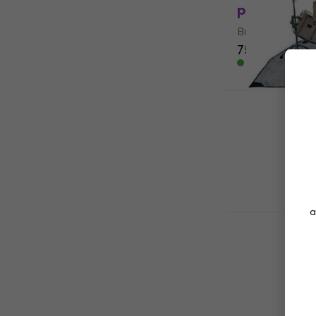
paklājs (Kā
Bungas paklājs
75,40 €
76,3
Ir noliktavā
RockBag Dr
200 cm
Bungas paklājs
5
/5
93,70 €
Ceļā
a
Meinl Small
Bungas paklājs
5
/5
107 €
Ceļā