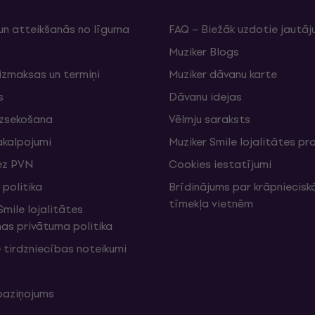
un atteikšanās no līguma
FAQ – Biežāk uzdotie jautāj
Muziker Blogs
izmaksas un termiņi
Muziker dāvanu karte
s
Dāvanu idejas
izsekošana
Vēlmju saraksts
akalpojumi
Muziker Smile lojalitātes 
ez PVN
Cookies iestatījumi
politika
Brīdinājums par krāpniecis
tīmekļa vietnēm
mile lojalitātes
s privātuma politika
 tirdzniecības noteikumi
 paziņojums