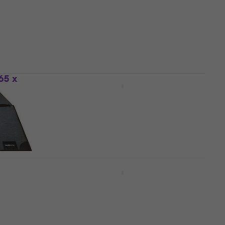
133 €
Ir noliktavā
65 x
Tama TDRS-TL Drum Rug Small
Tama logo
Bungas paklājs
4,3
/5
93 €
ar kodu
MUZMUZ-5
99 €
Ir noliktavā
60 x
Meinl Standard Bungas
paklājs
Bungas paklājs
5
/5
136 €
Ir noliktavā