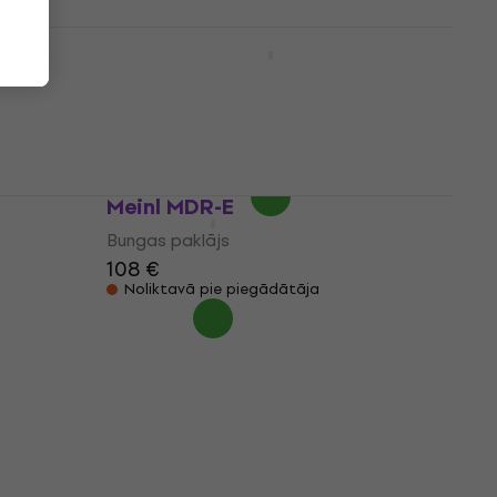
Tama TDR-TL Tama Logo Drum
Rug
Bungas paklājs
4,2
/5
156 €
Noliktavā pie piegādātāja
Meinl MDR-E
Bungas paklājs
108 €
Noliktavā pie piegādātāja