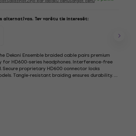
bāt
Salīdzināt
Ziņo par labāku cenu
Sargāt cenu
 alternatīvas. Tev varētu tie interesēt:
, the Dekoni Ensemble braided cable pairs premium
 for HD600-series headphones. Interference-free
il. Secure proprietary HD600 connector locks
dels. Tangle-resistant braiding ensures durability. Y-
connector...