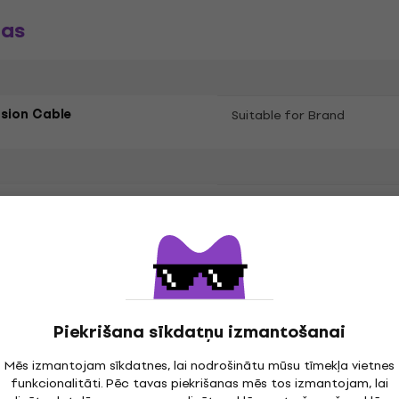
jas
sion Cable
Suitable for Brand
Bluetooth
plated
Piekrišana sīkdatņu izmantošanai
Mēs izmantojam sīkdatnes, lai nodrošinātu mūsu tīmekļa vietnes
funkcionalitāti. Pēc tavas piekrišanas mēs tos izmantojam, lai