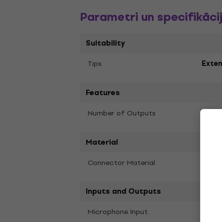
Parametri un specifikāci
Suitability
Tips
Exten
Features
2
Number of Outputs
Material
Connector Material
Gold 
Inputs and Outputs
No
Microphone Input