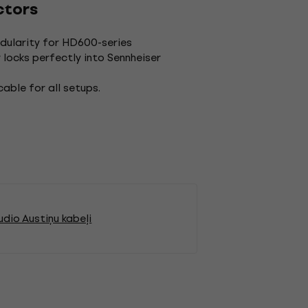
ctors
ularity for HD600-series
locks perfectly into Sennheiser
able for all setups.
udio Austiņu kabeļi