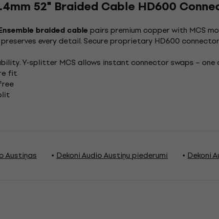
4.4mm 52" Braided Cable HD600 Conne
pairs premium copper with MCS mod
Ensemble braided cable
preserves every detail. Secure proprietary HD600 connector 
bility. Y-splitter MCS allows instant connector swaps – one c
e fit
free
lit
o Austiņas
Dekoni Audio Austiņu piederumi
Dekoni A