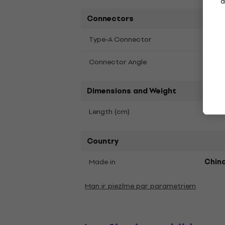
a
Connectors
Jack
Type-A Connector
Connector Angle
Strai
Dimensions and Weight
Length (cm)
132
Country
Made in
Chin
Man ir piezīme par parametriem