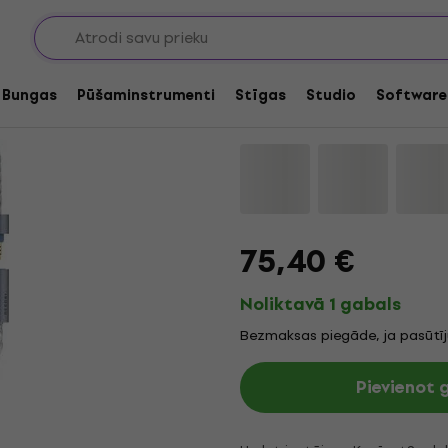
ņu kabeļi
Dekoni Audio Ensem
Connectors
Bungas
Pūšaminstrumenti
Stīgas
Studio
Software
Zīmols:
Dekoni Audio
Produkta 
75,40 €
Noliktavā 1 gabals
Bezmaksas piegāde, ja pasūtī
Pievienot