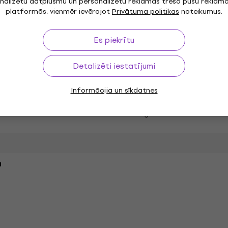
nalizētu datplūsmu un personalizētu reklāmas trešo pušu reklām
platformās, vienmēr ievērojot
Privātuma politikas
noteikumus.
 4,4 mm TRRRS Male
Es piekrītu
Type-B Connector
ght - Straight
Detalizēti iestatījumi
Informācija un sīkdatnes
Length
a