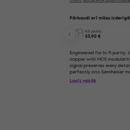
Uzdot jautājumu
Kopīgot
Sagla
Pārbaudi arī mūsu izdevīgās
Kā jauns
53,90 €
Engineered for hi-fi purity
copper with MCS modularity
signal preserves every deta
perfectly into Sennheiser mo
splitter MCS allows instant 
Lasīt vairāk