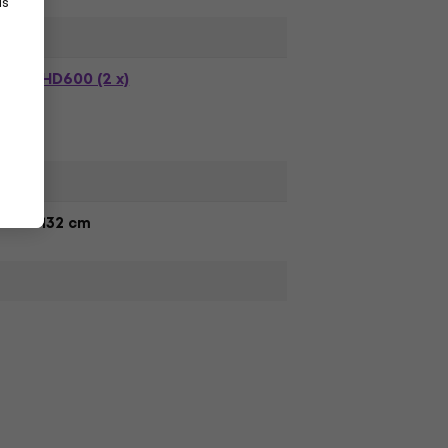
as
HD600 (2 x)
132 cm