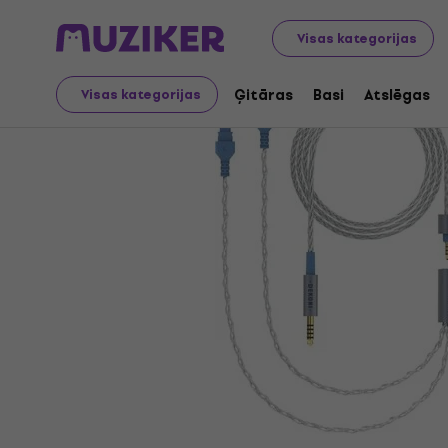
Audio Video Tech
Austiņas
Austiņu piederumi
Austi
Visas kategorijas
Ģitāras
Basi
Atslēgas
Visas kategorijas