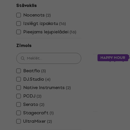
Stāvoklis
Serato DJ P
produkts)
Nocenots
(
2
)
DJ programma
Izslēgt izpakotu
(
16
)
4,3
/5
Pieejams lejupielādei
(
16
)
269 €
282 €
Pieejams lejup
Zīmols
PCDJ DEX 4 
HAPPY HOUR
produkts)
Beatflo
(
3
)
DJ programma
DJ.Studio
5
/5
(
4
)
189 €
Native Instruments
(
2
)
Pieejams lejup
PCDJ
(
2
)
Serato
(
2
)
Stagecraft
(
1
)
UltraMixer
DJ.Studio P
(
2
)
produkts)