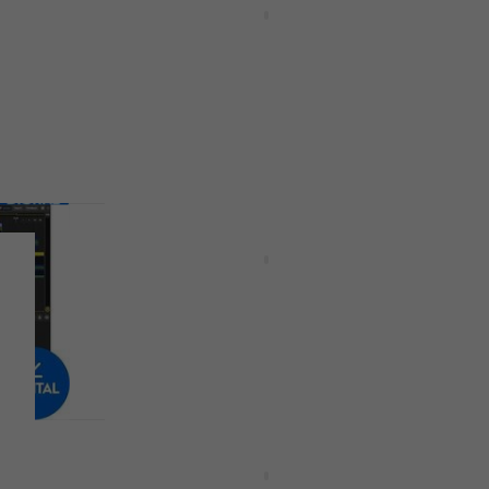
HAPPY HOUR
produkts)
DJ programmatūra
426 €
Pieejams lejupielādei
HAPPY HOUR
tor
DJ.Studio Studio (Digitālais
s)
produkts)
DJ programmatūra
5
/5
99,70 €
Pieejams lejupielādei
tālais
PCDJ DEX 3 RE (Digitālais
produkts)