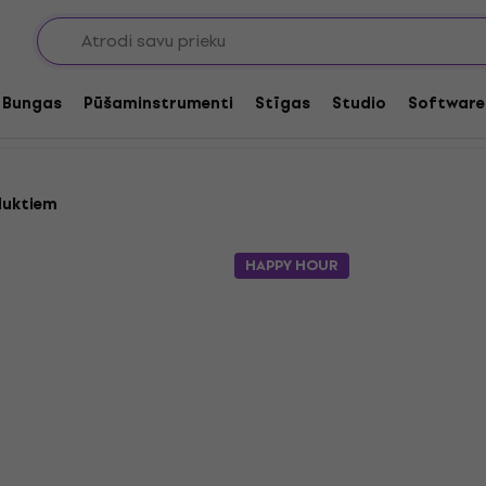
DJ programmatūra
Bungas
Pūšaminstrumenti
Stīgas
Studio
Software
duktiem
HAPPY HOUR