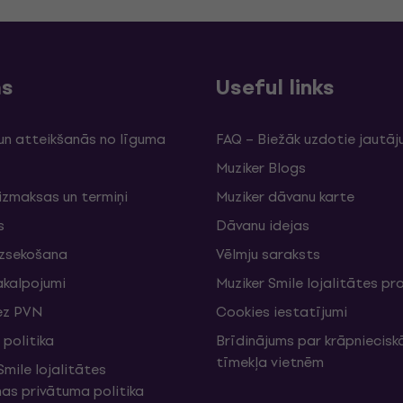
ms
Useful links
un atteikšanās no līguma
FAQ – Biežāk uzdotie jautāj
Muziker Blogs
izmaksas un termiņi
Muziker dāvanu karte
s
Dāvanu idejas
izsekošana
Vēlmju saraksts
akalpojumi
Muziker Smile lojalitātes 
ez PVN
Cookies iestatījumi
politika
Brīdinājums par krāpniecis
tīmekļa vietnēm
mile lojalitātes
s privātuma politika