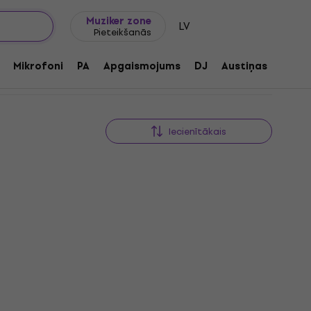
Dāvanu idejas
FAQ
Muziker Blogs
Muziker zone
LV
Pieteikšanās
Mikrofoni
PA
Apgaismojums
DJ
Austiņas
Audio
Iecienītākais
Serato DJ Suite (Digitālais