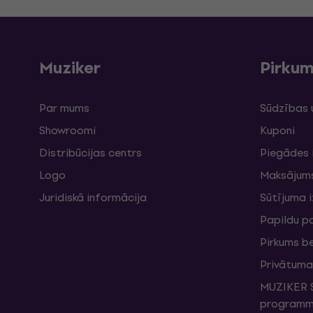
Muziker
Pirku
Par mums
Sūdzības 
Showroomi
Kuponi
Distribūcijas centrs
Piegādes 
Logo
Maksājum
Juridiskā informācija
Sūtījuma 
Papildu p
Pirkums b
Privātuma 
MUZIKER S
programma