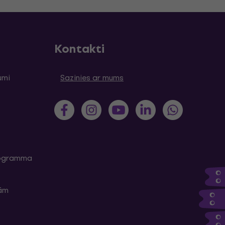
Kontakti
umi
Sazinies ar mums
programma
kām