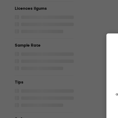
Licences ilgums
Sample Rate
Tips
a