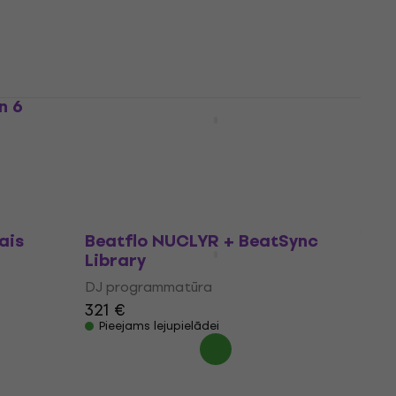
DJ programmatūra
26,70 €
28,10 €
Pieejams lejupielādei
n 6
Beatflo NUCLYR + X8 Visuals
Library
DJ programmatūra
532 €
Pieejams lejupielādei
ais
Beatflo NUCLYR + BeatSync
Library
DJ programmatūra
321 €
Pieejams lejupielādei