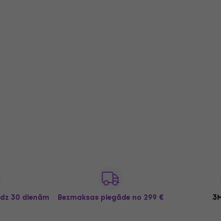
īdz 30 dienām
Bezmaksas piegāde
no 299 €
3M