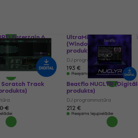
5
/5
tūra
204 €
Pieejams lejupielādei
ielādei
PRO Entertain 6
UltraMixer PRO Entertai
igitālais produkts)
(Windows) (Digitālais
produkts)
tūra
DJ programmatūra
ielādei
193 €
Pieejams lejupielādei
 Scratch Track
Beatflo NUCLYR (Digitāl
 produkts)
produkts)
tūra
DJ programmatūra
0 €
212 €
ielādei
Pieejams lejupielādei