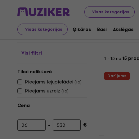
Mūzikas instrumenti
Studio
Studijas programmatūra
Visas kategorijas
DJ programmatūra
Ģitāras
Basi
Atslēgas
Visas kategorijas
Visi filtri
1 - 15 no
15 pro
Tikai noliktavā
Darījums
Pieejams lejupielādei
(
16
)
Pieejams uzreiz
(
16
)
Cena
-
€
Minimālā cena
Maksimālā cena