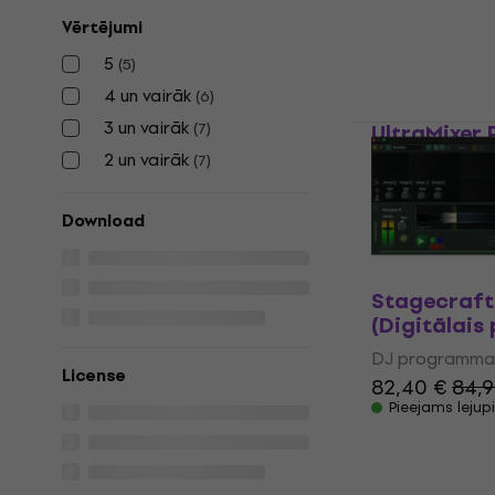
DJ programma
Vērtējumi
5
/5
5
(
5
)
142 €
4 un vairāk
(
6
)
Pieejams lejup
3 un vairāk
(
7
)
UltraMixer 
(Mac OS) (D
2 un vairāk
(
7
)
DJ programma
193 €
Download
Pieejams lejup
Stagecraft
(Digitālais
DJ programma
License
82,40 €
84,9
Pieejams lejup