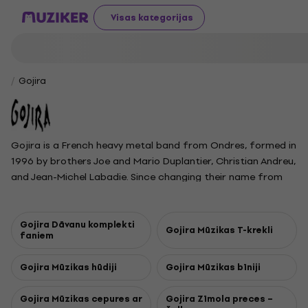
Visas kategorijas
Gojira
Gojira is a French heavy metal band from Ondres, formed in
1996 by brothers Joe and Mario Duplantier, Christian Andreu,
and Jean-Michel Labadie. Since changing their name from
Godzilla to Gojira in 2001, the lineup has remained
unchanged. Known for blending progressive and technical
death metal with lyrics about spirituality, philosophy, and
Gojira Dāvanu komplekti
Gojira Mūzikas T-krekli
faniem
environmental issues, Gojira has grown from obscurity to
global acclaim. Their reputation was established with early
Gojira Mūzikas hūdiji
Gojira Mūzikas bīniji
albums Terra Incognita and The Link, and strengthened by
their energetic live shows. The band gained international
Gojira Mūzikas cepures ar
Gojira Zīmola preces –
attention with From Mars to Sirius and The Way of All Flesh,