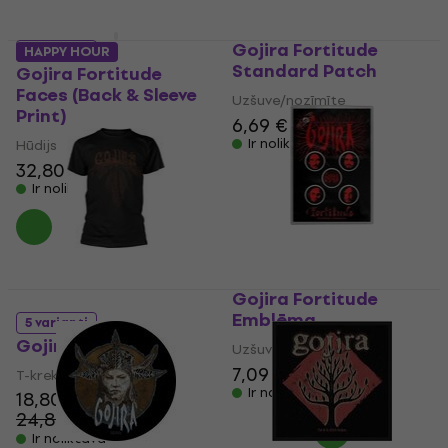
Gojira Fortitude
5 varianti
HAPPY HOUR
Standard Patch
Gojira Fortitude
Faces (Back & Sleeve
Uzšuve/nozīmīte
Print)
6,69 €
6,79 €
Ir noliktavā
Hūdijs
32,80 €
33,50 €
Ir noliktavā
Gojira Fortitude
Emblēma
5 varianti
Gojira Roots
Uzšuve/nozīmīte
7,09 €
7,39 €
T-krekls
Ir noliktavā
18,80 €
24,80 €
- 24 %
Ir noliktavā