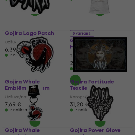
Gojira Logo Patch
5 varianti
Gojira Whale From
Uzšuve/nozīmīte
Mars
6,39 €
Ir noliktavā
T-krekls
21,90 €
Ir noliktavā
Gojira Whale
Gojira Fortitude
Emblēma 40 mm
Textile Poster
Uzšuve/nozīmīte
Karogs/plakāts
7,69 €
31,20 €
Ir noliktavā
Ir noliktavā
Gojira Whale
Gojira Power Glove