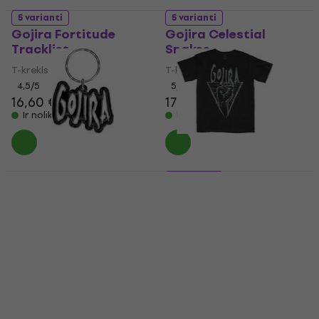
5 varianti
5 varianti
Gojira Fortitude
Gojira Celestial
Tracklist
Snakes
T-krekls
T-krekls
4,5
/5
5
/5
16,60 €
17 €
17,20 €
17,50 €
Ir noliktavā
Ir noliktavā
Gojira Logo 2
5 varianti
Keychain
Gojira Power Glove
Mūzikas kulons
T-krekls
11,80 €
5
/5
Ir noliktavā
16,10 €
Ir noliktavā