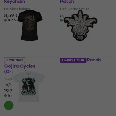
Keychain
Patch
Mūzikas kulons
Uzšuve/nozīmīte
8,59 €
5,19 €
Ir noliktavā
Ir noliktavā
Gojira Tree Patch
5 varianti
HAPPY HOUR
Gojira Cycles
Uzšuve/nozīmīte
(Organic)
5,39 €
Ir noliktavā
T-krekls
5
/5
19,70 €
20 €
Ir noliktavā