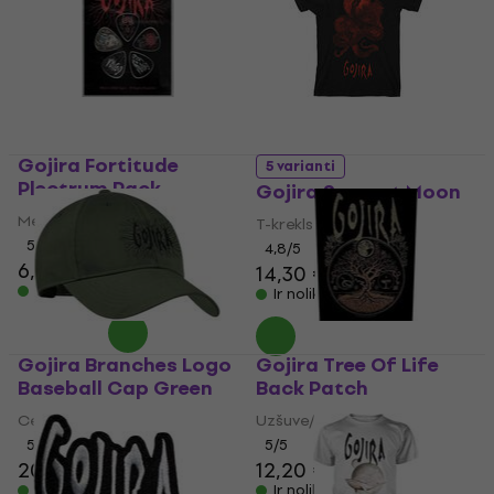
Gojira Fortitude
5 varianti
Plectrum Pack
Gojira Serpent Moon
Mediators
T-krekls
5
/5
4,8
/5
6,59 €
7,49 €
14,30 €
Ir noliktavā
Ir noliktavā
Gojira Branches Logo
Gojira Tree Of Life
Baseball Cap Green
Back Patch
Cepure ar nagu
Uzšuve/nozīmīte
5
/5
5
/5
20,80 €
12,20 €
Ir noliktavā
Ir noliktavā