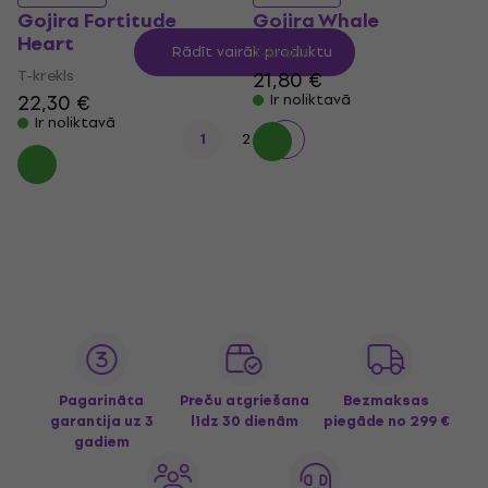
Gojira Fortitude
Gojira Whale
Heart
Rādīt vairāk produktu
T-krekls
T-krekls
21,80 €
22,30 €
Ir noliktavā
Ir noliktavā
1
2
Pagarināta
Preču atgriešana
Bezmaksas
garantija uz 3
līdz 30 dienām
piegāde
no 299 €
gadiem