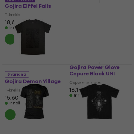
Gojira Signs In The
Gojira Eiffel Falls
Dreams Kuprinė Black
T-krekls
Mūzikas soma
18,60 €
18,90 €
24,10 €
25,20 €
Ir noliktavā
Ir noliktavā
Gojira Power Glove
Cepure Black UNI
5 varianti
Gojira Demon Village
Cepure ar nagu
16,10 €
T-krekls
Ir noliktavā
15,60 €
16,40 €
Ir noliktavā