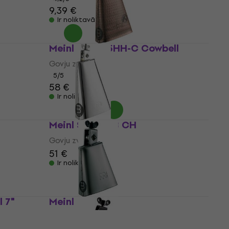
9,39 €
Ir noliktavā
Meinl STB625HH-C Cowbell
Govju zvans
5
/5
58 €
Ir noliktavā
Meinl STB 80 B CH
Govju zvans
51 €
Ir noliktavā
 7"
Meinl STB 45 L
Govju zvans
4,9
/5