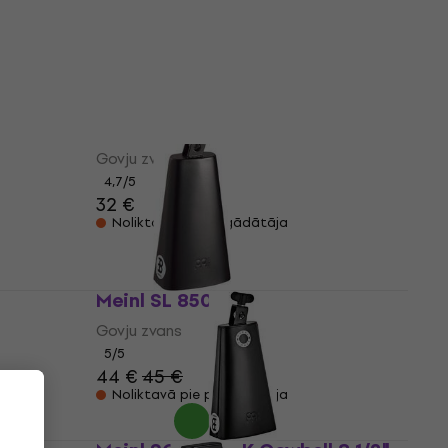
39 €
40,60 €
Noliktavā pie piegādātāja
Meinl HCO2BK
Govju zvans
4,7
/5
32 €
Noliktavā pie piegādātāja
Meinl SL 850 BK
Govju zvans
5
/5
44 €
45 €
Noliktavā pie piegādātāja