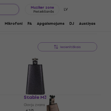
Dāvanu idejas
FAQ
Muziker Blogs
Muziker zone
LV
Pieteikšanās
Mikrofoni
PA
Apgaismojums
DJ
Austiņas
Audio
Iecienītākais
Stable M3
Govju zvans
4,2
/5