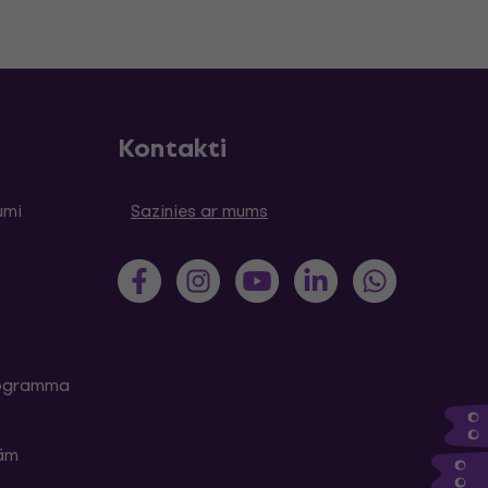
Kontakti
umi
Sazinies ar mums
programma
kām