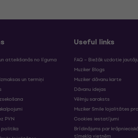
ms
Useful links
un atteikšanās no līguma
FAQ – Biežāk uzdotie jautāj
Muziker Blogs
izmaksas un termiņi
Muziker dāvanu karte
s
Dāvanu idejas
izsekošana
Vēlmju saraksts
akalpojumi
Muziker Smile lojalitātes 
ez PVN
Cookies iestatījumi
politika
Brīdinājums par krāpniecis
tīmekļa vietnēm