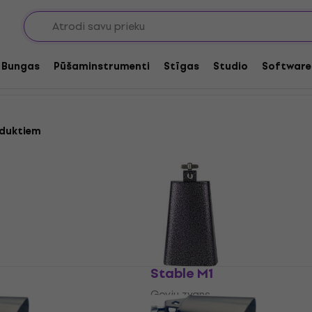
u zvani
Bungas
Pūšaminstrumenti
Stīgas
Studio
Software
duktiem
Stable M1
Govju zvans
4,2
/5