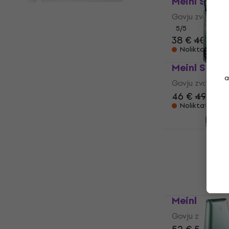
Meinl STB 4
Govju zvans
5
/5
38 €
40,60 
Noliktavā pie
Meinl STB 6
a
Govju zvans
46 €
49 €
Noliktavā pie
Meinl STB8
Govju zvans
51 €
55 €
Noliktavā pie
Meinl STB 8
Govju zvans