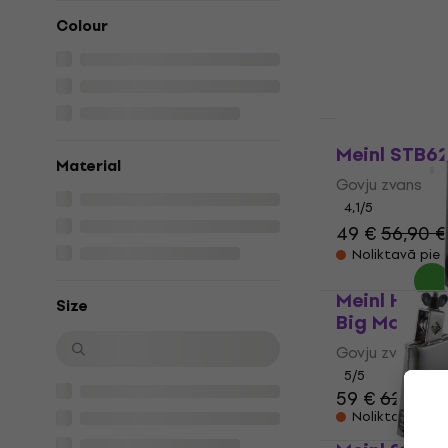
41,70 €
Colour
Ceļā
Meinl STB6
Material
Govju zvans
4,1
/5
49 €
56,90 €
Noliktavā pie
Meinl Hamm
Size
Big Mouth
Govju zvans
5
/5
59 €
62 €
Noliktavā pie