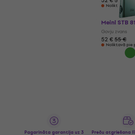
52 €
54,90 €
Noliktavā pie
Meinl STB 8
Govju zvans
52 €
55 €
Noliktavā pie
Pagarināta garantija uz 3
Preču atgriešana l