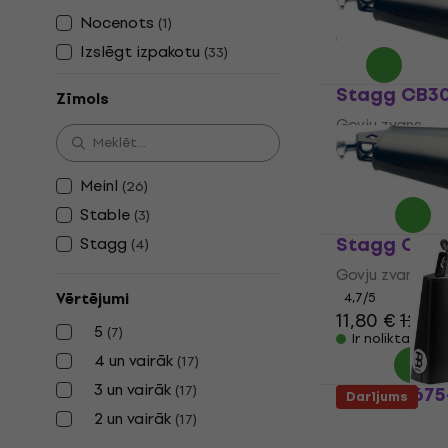
9,69 €
Nocenots
(
1
)
Ir noliktavā
Izslēgt izpakotu
(
33
)
Stagg CB3
Zīmols
Govju zvans
4,7
/5
8,39 €
Meinl
(
26
)
Ir noliktavā
Stable
(
3
)
Stagg CB3
Stagg
(
4
)
Govju zvans
Vērtējumi
4,7
/5
11,80 €
12,10
5
(
7
)
Ir noliktavā
4 un vairāk
(
17
)
3 un vairāk
(
17
)
Meinl SL675
Darījums
2 un vairāk
(
17
)
Govju zvans
5
/5