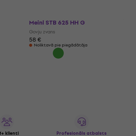
38 €
40,60 €
Tikai priekšpasūtījumi
Meinl STB 625 HH G
Govju zvans
58 €
Noliktavā pie piegādātāja
+ klienti
Profesionāls atbalsts