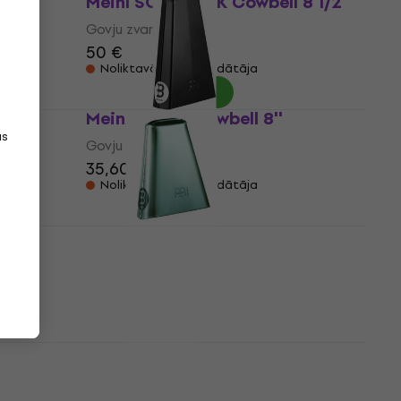
l
Meinl SCL850-BK Cowbell 8 1/2"
Govju zvans
50 €
Noliktavā pie piegādātāja
Meinl Bongo Cowbell 8''
as
Govju zvans
35,60 €
Noliktavā pie piegādātāja
Meinl STB 65 H
Govju zvans
49 €
50 €
Noliktavā pie piegādātāja
rome
Meinl STB 45 L CH
Govju zvans