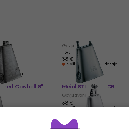
49 €
Noliktavā pie piegādātāja
Meinl SL 525 BK
25
Govju zvans
5
/5
38 €
Noliktavā pie piegādātāja
- 14 %
 piegādātāja
ered Cowbell 8"
Meinl STB 45 HA CB
Govju zvans
38 €
Noliktavā pie piegādātāja
 piegādātāja