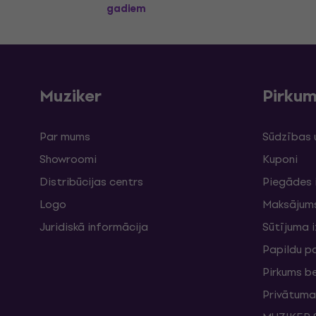
gadiem
Muziker
Pirku
Par mums
Sūdzības 
Showroomi
Kuponi
Distribūcijas centrs
Piegādes 
Logo
Maksājum
Juridiskā informācija
Sūtījuma 
Papildu p
Pirkums b
Privātuma 