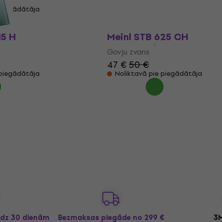
45 €
 piegādātāja
Noliktavā pie piegādātāja
15 H
Meinl STB 625 CH
Govju zvans
47 €
50 €
 piegādātāja
Noliktavā pie piegādātāja
īdz 30 dienām
Bezmaksas piegāde
no 299 €
3M