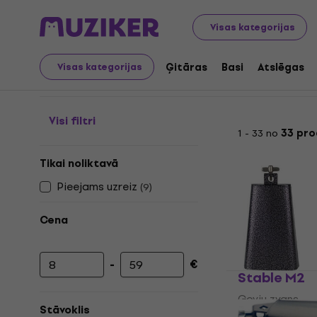
Mūzikas instrumenti
Bungas
Sitaminstrumenti
Govj
Visas kategorijas
Govju zvani
Ģitāras
Basi
Atslēgas
Visas kategorijas
Visi filtri
1 - 33 no
33 pro
Tikai noliktavā
Pieejams uzreiz
(
9
)
Cena
-
€
Minimālā cena
Maksimālā cena
Stable M2
Govju zvans
Stāvoklis
4,6
/5