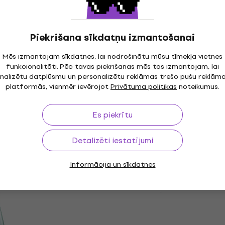
5 M
Meinl Cowbell 5 1/2'' Stee
Govju zvans
43,50 €
Piekrišana sīkdatņu izmantošanai
€
Noliktavā pie piegādātāja
 piegādātāja
Mēs izmantojam sīkdatnes, lai nodrošinātu mūsu tīmekļa vietnes
25 HA CB
Meinl STB 785 H
funkcionalitāti. Pēc tavas piekrišanas mēs tos izmantojam, lai
nalizētu datplūsmu un personalizētu reklāmas trešo pušu reklām
Govju zvans
platformās, vienmēr ievērojot
Privātuma politikas
noteikumus.
47 €
 piegādātāja
Noliktavā pie piegādātāja
Es piekrītu
0S-CH
Meinl STB45 H Cowbell
Detalizēti iestatījumi
Govju zvans
38 €
40,60 €
Informācija un sīkdatnes
 piegādātāja
Noliktavā pie piegādātāja
0 S
Meinl Cowbell 5 1/2" Ch
Govju zvans