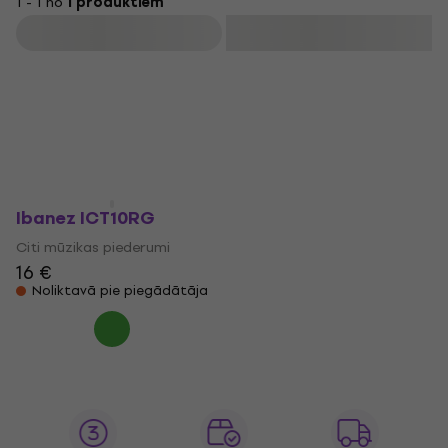
1 - 1 no
1 produktiem
Filtrs
Ibanez ICT10RG
Citi mūzikas piederumi
16 €
Noliktavā pie piegādātāja