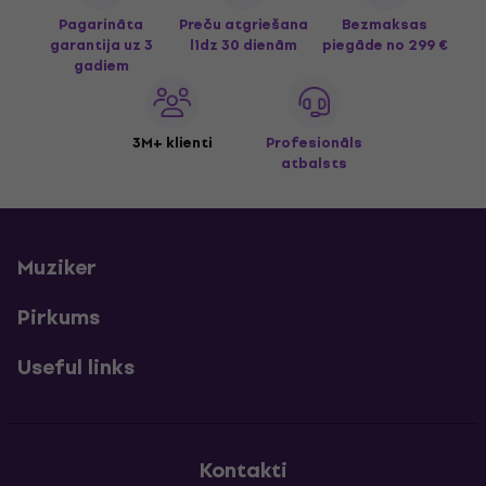
Pagarināta
Preču atgriešana
Bezmaksas
garantija uz 3
līdz 30 dienām
piegāde
no 299 €
gadiem
3M+ klienti
Profesionāls
atbalsts
Muziker
Pirkums
Useful links
Kontakti