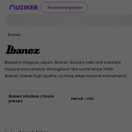
Visas kategorijas
Ibanez
Based in Nagoya, Japan, Ibanez Guitars sells and markets
musical instruments throughout the world since 1908.
Ibanez makes high quality, cutting edge musical instruments
that any musician can afford and enjoy. Ibanez produces
guitars, basses, electronics, amplifiers and related
accessories.
Ibanez Mūzikas zīmola
Merch - visi
preces