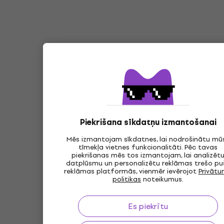
Piekrišana sīkdatņu izmantošanai
Mēs izmantojam sīkdatnes, lai nodrošinātu mū
tīmekļa vietnes funkcionalitāti. Pēc tavas
piekrišanas mēs tos izmantojam, lai analizēt
datplūsmu un personalizētu reklāmas trešo pu
reklāmas platformās, vienmēr ievērojot
Privāt
politikas
noteikumus.
Es piekrītu