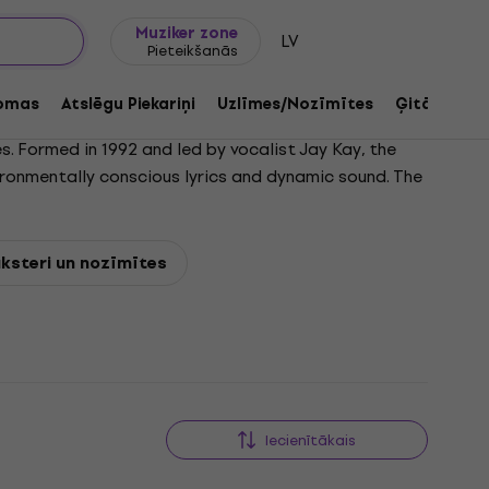
Dāvanu idejas
FAQ
Muziker Blogs
Muziker zone
LV
Pieteikšanās
omas
Atslēgu Piekariņi
Uzlīmes/Nozīmītes
Ģitāru med
s. Formed in 1992 and led by vocalist Jay Kay, the
ironmentally conscious lyrics and dynamic sound. The
which topped the UK charts. Their third album,
ity, which earned them a Grammy Award and MTV Video
āksteri un nozīmītes
Iecienītākais