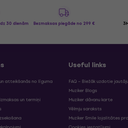
īdz 30 dienām
Bezmaksas piegāde
no 299 €
3M
ms
Useful links
un atteikšanās no līguma
FAQ – Biežāk uzdotie jautāj
Muziker Blogs
izmaksas un termiņi
Muziker dāvanu karte
s
Vēlmju saraksts
izsekošana
Muziker Smile lojalitātes 
akalpojumi
Cookies iestatījumi