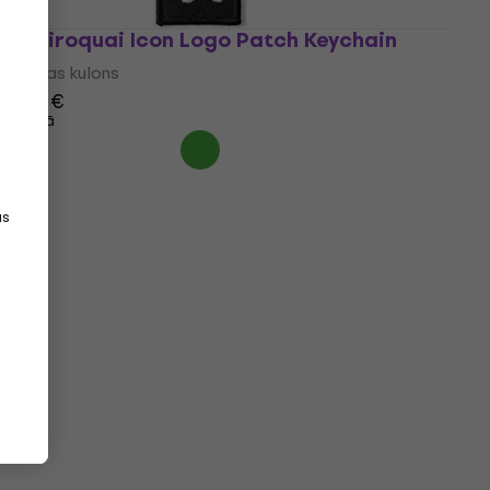
Jamiroquai Icon Logo Patch Keychain
Mūzikas kulons
8,89 €
Ceļā
as