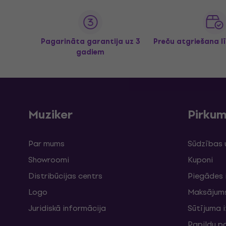
Pagarināta garantija uz 3
Preču atgriešana l
gadiem
Muziker
Pirku
Par mums
Sūdzības 
Showroomi
Kuponi
Distribūcijas centrs
Piegādes 
Logo
Maksājum
Juridiskā informācija
Sūtījuma 
Papildu p