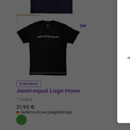
Jauns
5 varianti
Jamiroquai Orange Glow
T-krekls
15,20 €
15,80 €
Ir noliktavā
a
5 varianti
Jamiroquai Logo Mono
T-krekls
21,90 €
Noliktavā pie piegādātāja