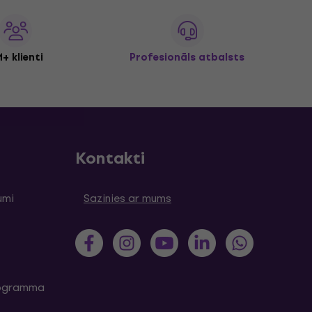
+ klienti
Profesionāls atbalsts
Kontakti
umi
Sazinies ar mums
programma