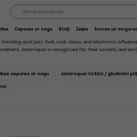
lles
Cepures ar nagu
Bīniji
Zeķes
Somas un mugurs
lending acid jazz, funk, rock, disco, and electronic influence
vement. Jamiroquai is recognized for their socially and env
cy on Planet Earth, Synkronized, and A Funk Odyssey, all of 
unk album in history, driven by the hit single Virtual Insan
million albums worldwide.
ikas cepures ar nagu
Jamiroquai Uzšūti / gludināti pl
isi