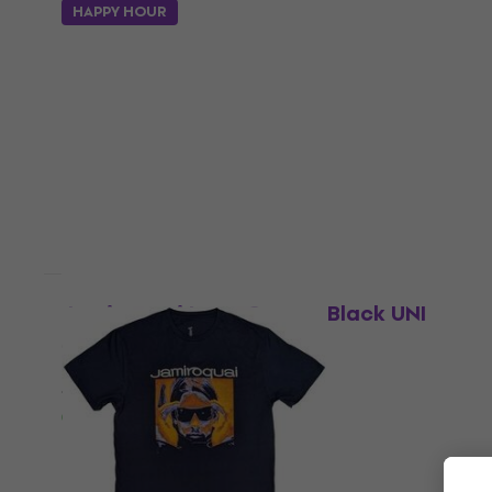
HAPPY HOUR
HAPPY HOUR
Jamiroquai Logo Cepure Black UNI
Cepure ar nagu
5
/5
10,50 €
Ir noliktavā