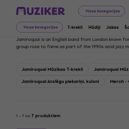
Jamiroquai
Visas kategorijas
T-krekli
Hūdiji
Jakas
Ša
Visas kategorijas
Jamiroquai is an English band from London known for b
group rose to fame as part of the 1990s acid jazz mo
band achieved major success with albums like Emergen
Travelling Without Moving, became the best-selling f
Music Award. As of 2017, Jamiroquai has sold over 26 
Jamiroquai Mūzikas T-krekli
Jamiroquai Mūz
Jamiroquai Atslēgu piekariņi, kuloni
Merch - v
1 - 7 no
7 produktiem