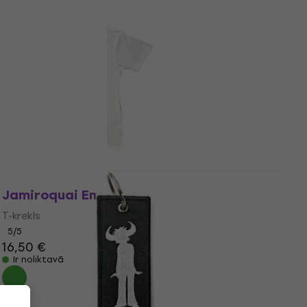
5 varianti
Jamiroquai Emergency
T-krekls
5
/5
16,50 €
Ir noliktavā