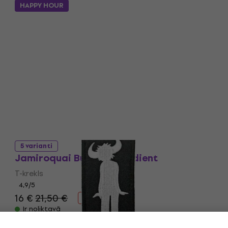
HAPPY HOUR
5 varianti
Jamiroquai Buffalo Gradient
T-krekls
4,9
/5
16 €
21,50 €
- 26 %
Ir noliktavā