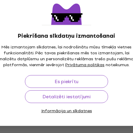
Jamiroquai Icon Logo Standard Patch
Uzšuve/nozīmīte
6,49 €
6,99 €
Ir noliktavā
Piekrišana sīkdatņu izmantošanai
Mēs izmantojam sīkdatnes, lai nodrošinātu mūsu tīmekļa vietnes
funkcionalitāti. Pēc tavas piekrišanas mēs tos izmantojam, lai
nalizētu datplūsmu un personalizētu reklāmas trešo pušu reklām
platformās, vienmēr ievērojot
Privātuma politikas
noteikumus.
Es piekrītu
Detalizēti iestatījumi
Informācija un sīkdatnes