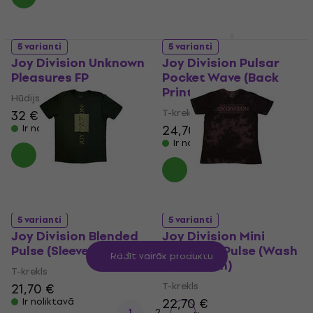
5 varianti
5 varianti
Joy Division Unknown
Joy Division Pulsar
Pleasures FP
Pocket Wave (Back
Print)
Hūdijs
T-krekls
32 €
35,70 €
24,70 €
Ir noliktavā
Ir noliktavā
5 varianti
5 varianti
Joy Division Blended
Joy Division Mini
Pulse (Sleeve Print)
Repeater Pulse (Wash
Rādīt vairāk produktu
Collection)
T-krekls
T-krekls
21,70 €
22,70 €
Ir noliktavā
1
2