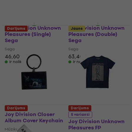
4,49 €
6,49 €
4,49 €
6,49 €
- 31 %
- 31 %
Ir noliktavā
Ir noliktavā
Joy Division Unknown
Joy Division Unknown
Darījums
Jauns
Pleasures (Single)
Pleasures (Double)
Sega
Sega
Sega
Sega
46,60 €
63,40 €
Ir noliktavā
Ir noliktavā
Darījums
Darījums
Joy Division Closer
5 varianti
Album Cover Keychain
Joy Division Unknown
Pleasures FP
Mūzikas kulons