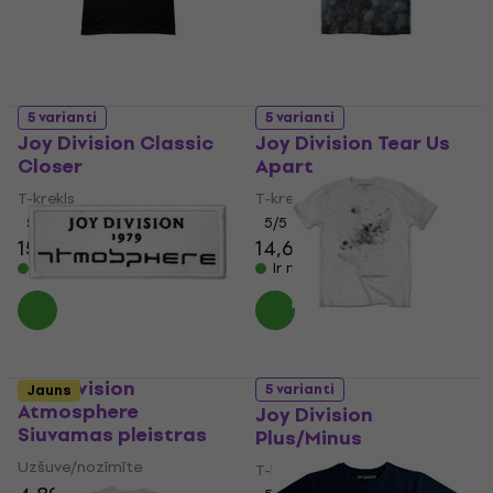
5 varianti
5 varianti
Joy Division Classic
Joy Division Tear Us
Closer
Apart
T-krekls
T-krekls
5
/5
5
/5
15,60 €
14,60 €
Ir noliktavā
Ir noliktavā
Joy Division
5 varianti
Jauns
Atmosphere
Joy Division
Siuvamas pleistras
Plus/Minus
Uzšuve/nozīmīte
T-krekls