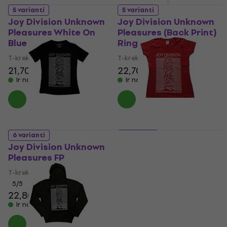
5 varianti
5 varianti
Joy Division Unknown
Joy Division Unknown
Pleasures White On
Pleasures (Back Print)
Blue
Ringer
T-krekls
T-krekls
21,70 €
22,70 €
Ir noliktavā
Ir noliktavā
6 varianti
5 varianti
Joy Division Unknown
Joy Division Unknown
Pleasures FP
Pleasures
T-krekls
T-krekls
5
/5
5
/5
22,80 €
21,70 €
Ir noliktavā
Ir noliktavā