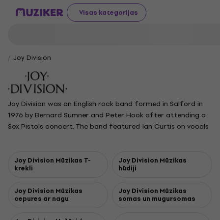
Visas kategorijas
Joy Division
Joy Division was an English rock band formed in Salford in
1976 by Bernard Sumner and Peter Hook after attending a
Sex Pistols concert. The band featured Ian Curtis on vocals
and lyrics, Sumner on guitar and keyboards, Hook on bass,
and Stephen Morris on drums. Starting with punk influences,
they soon pioneered the post-punk sound, known for their
Joy Division Mūzikas T-
Joy Division Mūzikas
krekli
hūdiji
stark, atmospheric style. Their 1978 debut EP An Ideal for
Living gained the attention of Factory Records, leading to
Joy Division Mūzikas
Joy Division Mūzikas
the release of their acclaimed 1979 album Unknown
cepures ar nagu
somas un mugursomas
Pleasures, produced by Martin Hannett. As their popularity
grew, frontman Ian Curtis struggled with health and