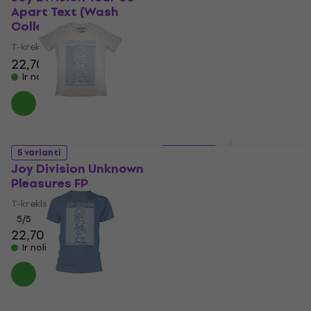
Apart Text (Wash
Pleasures FP
Collection)
Hūdijs
T-krekls
38,60 €
22,70 €
Ir noliktavā
Ir noliktavā
5 varianti
5 varianti
Joy Division Unknown
Joy Division Lone
Pleasures FP
Pulsar (Back Print)
T-krekls
T-krekls
24,70 €
5
/5
22,70 €
Ir noliktavā
Ir noliktavā