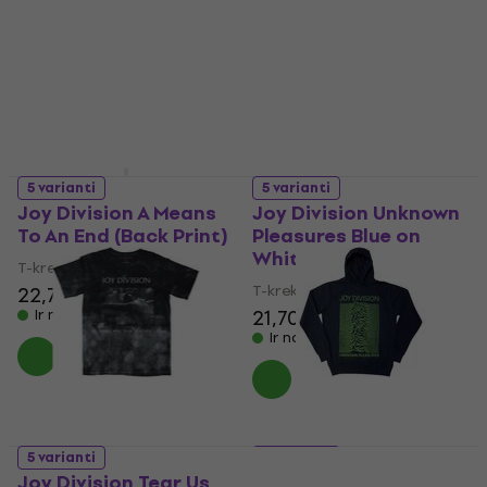
T-krekls
5
/5
21,70 €
21,70 €
Ir noliktavā
Ir noliktavā
5 varianti
5 varianti
Joy Division A Means
Joy Division Unknown
To An End (Back Print)
Pleasures Blue on
White
T-krekls
T-krekls
22,70 €
21,70 €
Ir noliktavā
Ir noliktavā
5 varianti
5 varianti
Joy Division Tear Us
Joy Division Unknown