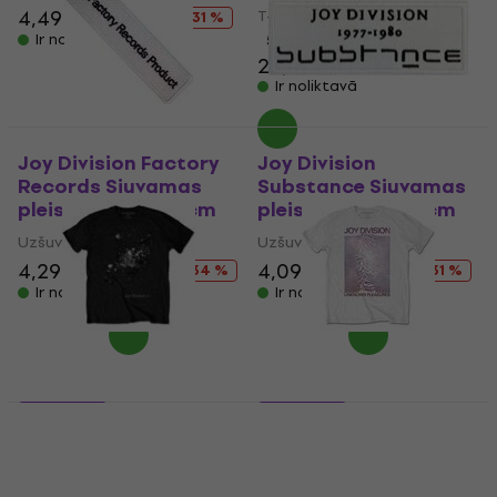
4,49 €
6,49 €
T-krekls
- 31 %
Ir noliktavā
5
/5
22,70 €
Ir noliktavā
Joy Division Factory
Joy Division
Records Siuvamas
Substance Siuvamas
pleistras 10 x 2,5 cm
pleistras 10 x 3,6 cm
Uzšuve/nozīmīte
Uzšuve/nozīmīte
4,29 €
6,49 €
4,09 €
5,89 €
- 34 %
- 31 %
Ir noliktavā
Ir noliktavā
5 varianti
5 varianti
Joy Division
Joy Division Space -
Plus/Minus
Unknown Pleasures
Gradient
T-krekls