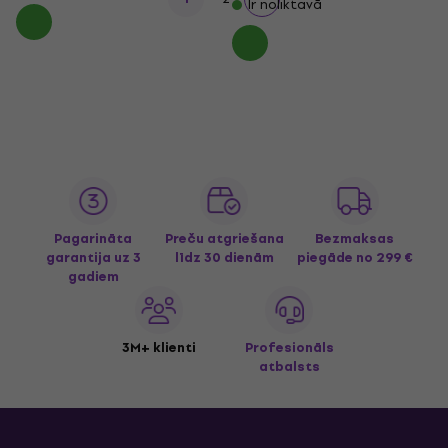
Ir noliktavā
Pagarināta
Preču atgriešana
Bezmaksas
garantija uz 3
līdz 30 dienām
piegāde
no 299 €
gadiem
3M+ klienti
Profesionāls
atbalsts