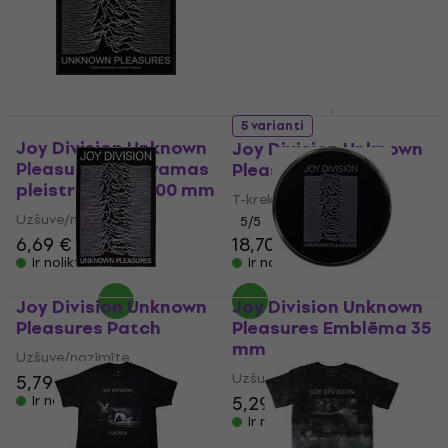
5 varianti
Joy Division Unknown
Joy Division Unknown
Pleasures 2 Siuvamas
Pleasures
pleistras 100 x 100 mm
T-krekls
Uzšuve/nozīmīte
5
/5
6,69 €
18,70 €
Ir noliktavā
Ir noliktavā
Joy Division Unknown
Joy Division Unknown
Pleasures Patch
Pleasures Emblēma 35
mm
Uzšuve/nozīmīte
Uzšuve/nozīmīte
5,79 €
5,29 €
5,99 €
Ir noliktavā
Ir noliktavā