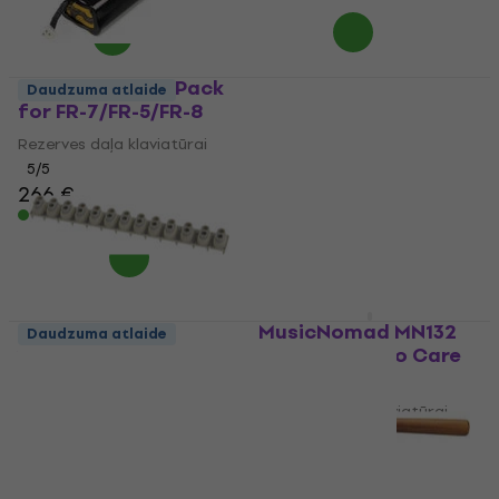
Roland Battery Pack
Konig & Meyer 166
Daudzuma atlaide
for FR-7/FR-5/FR-8
PIANO TUNING LEVER
Rezerves daļa klaviatūrai
Rezerves daļa klaviatūrai
5
/5
4,7
/5
266 €
18,30 €
Ir noliktavā
Ir noliktavā
MusicNomad MN132
Daudzuma atlaide
Premium Piano Care
Yamaha WB16890R
Kit
Rezerves daļa klaviatūrai
Rezerves daļa klaviatūrai
5
/5
25,50 €
7,48 €
ar kodu
MUZMUZ-5
Ir noliktavā
7,99 €