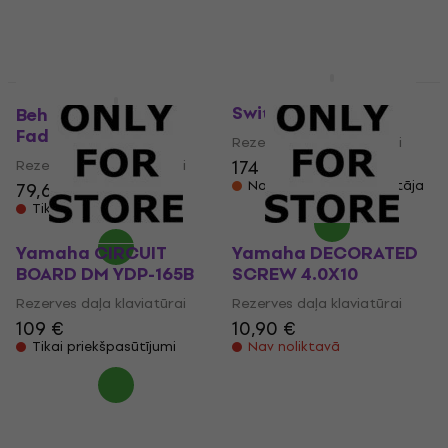
Rezerves daļa klaviatūrai
19,30 €
20,10 €
73,50 €
76,23 €
Nav noliktavā
Ir noliktavā
NORD Half Moon
Switch For C1 C2
Behringer Motor
Fader MF60T
Rezerves daļa klaviatūrai
174 €
Rezerves daļa klaviatūrai
Noliktavā pie piegādātāja
79,60 €
Tikai priekšpasūtījumi
Yamaha CIRCUIT
Yamaha DECORATED
BOARD DM YDP-165B
SCREW 4.0X10
Rezerves daļa klaviatūrai
Rezerves daļa klaviatūrai
109 €
10,90 €
Tikai priekšpasūtījumi
Nav noliktavā