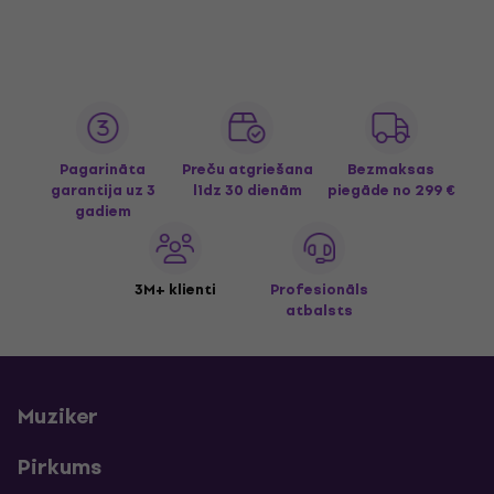
Pagarināta
Preču atgriešana
Bezmaksas
garantija uz 3
līdz 30 dienām
piegāde
no 299 €
gadiem
3M+ klienti
Profesionāls
atbalsts
Muziker
Pirkums