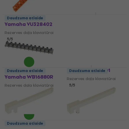
Pianonova Synth
Daudzuma atlaide
Duster 2025
Yamaha VU328402
Rezerves daļa klaviatūrai
Rezerves daļa klaviatūrai
4
/5
5
/5
4,89 €
5,09 €
5,69 €
Ir noliktavā
Ir noliktavā
Pianonova PTH01
Daudzuma atlaide
Daudzuma atlaide
Yamaha WB16880R
Rezerves daļa klaviatūrai
Rezerves daļa klaviatūrai
5
/5
16,90 €
5
/5
Ir noliktavā
7,69 €
Ir noliktavā
Daudzuma atlaide