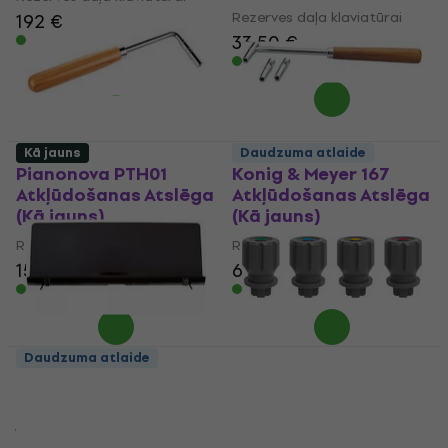
Rezerves daļa klaviatūrai
192 €
33,50 €
Ir noliktavā
Ir noliktavā
Kā jauns
Daudzuma atlaide
Pianonova PTH01
Konig & Meyer 167
Atkļūdošanas Atslēga
Atkļūdošanas Atslēga
(Kā jauns)
(Kā jauns)
Rezerves daļa klaviatūrai
Rezerves daļa klaviatūrai
15,50 €
16,73 €
63 €
65,34 €
Ir noliktavā
Ir noliktavā
Daudzuma atlaide
Yamaha YMR-03
Teenage Engineering
Mūzikas Statīvs (Kā
OP-Z Grip Knob Kit
jauns)
Rezerves daļa klaviatūrai