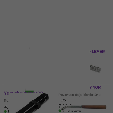
Yamaha VU101620
Yamaha VU101220
Rezerves daļa klaviatūrai
Rezerves daļa klaviatūrai
4,9
/5
4,9
/5
4,29 €
4,59 €
4,39 €
Ir noliktavā
Ir noliktavā
Konig & Meyer 166-1
Daudzuma atlaide
PIANO TUNING LEVER
Yamaha VU101020 Key
C
Rezerves daļa klaviatūrai
Rezerves daļa klaviatūrai
4,7
/5
19,90 €
20,70 €
4,7
/5
Ir noliktavā
4,79 €
Ir noliktavā
Yamaha V747740R
Yamaha VU101120
Rezerves daļa klaviatūrai
Rezerves daļa klaviatūrai
5
/5
7,69 €
4,29 €
4,39 €
Ir noliktavā
Ir noliktavā