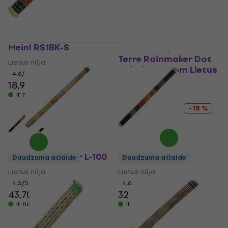
Meinl RS1BK-S
Terre Rainmaker Dot
Lietus nūja
Painting 100cm Lietus
4,6
/5
nūja
18,90 €
Ir noliktavā
Lietus nūja
26,90 €
33 €
- 18 %
Ir noliktavā
Terre Rainmaker L-100
Meinl RS1BK-L
Daudzuma atlaide
Daudzuma atlaide
Lietus nūja
Lietus nūja
4,5
/5
4,6
/5
43,70 €
32 €
Ir noliktavā
Ir noliktavā