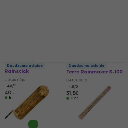
Lietus nūja
Lietus nūja
4
/5
4,6
/5
82 €
28,20 €
Ir noliktavā
Ir noliktavā
Meinl RS1BK-XL
Daudzuma atlaide
Daudzuma atlaide
Rainstick
Terre Rainmaker S-100
Lietus nūja
Lietus nūja
4,6
/5
4,8
/5
40,30 €
31,80 €
35,10 €
Ir noliktavā
Ir noliktavā