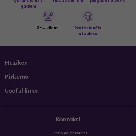
garantija uz 3
līdz 30 dienām
piegāde
no 299 €
gadiem
3M+ klienti
Profesionāls
atbalsts
Muziker
Pirkums
Useful links
Kontakti
Sazinies ar mums