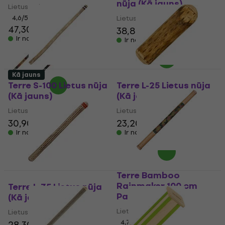
nūja (Kā jauns)
Lietus nūja
4,6
/5
Lietus nūja
47,30 €
38,80 €
39,90 €
Ir noliktavā
Ir noliktavā
Kā jauns
Terre S-100 Lietus nūja
Terre L-25 Lietus nūja
(Kā jauns)
(Kā jauns)
Lietus nūja
Lietus nūja
30,90 €
34,16 €
23,20 €
25,05 €
Ir noliktavā
Ir noliktavā
Terre Bamboo
Rainmaker 100 cm
Terre L-75 Lietus nūja
Paint
(Kā jauns)
Lietus nūja
Lietus nūja
4,7
/5
28,30 €
30,50 €