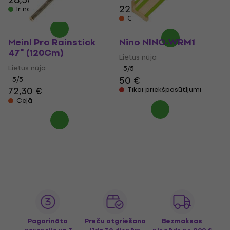
22,40 €
Ir noliktavā
Ceļā
Meinl Pro Rainstick
Nino NINO-WRM1
47" (120Cm)
Lietus nūja
Lietus nūja
5
/5
50 €
5
/5
72,30 €
Tikai priekšpasūtījumi
Ceļā
Pagarināta
Preču atgriešana
Bezmaksas