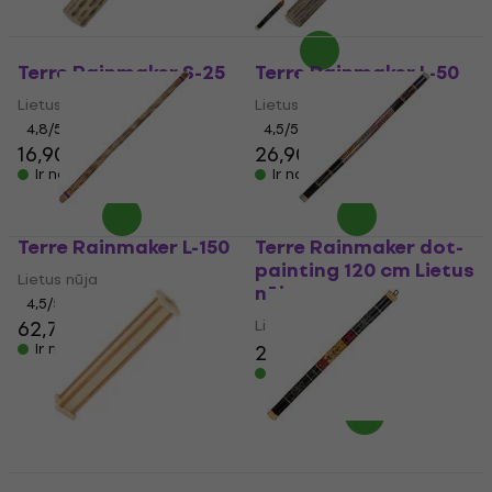
Terre Rainmaker S-25
Terre Rainmaker L-50
Lietus nūja
Lietus nūja
4,8
/5
4,5
/5
16,90 €
26,90 €
Ir noliktavā
Ir noliktavā
Terre Rainmaker L-150
Terre Rainmaker dot-
painting 120 cm Lietus
Lietus nūja
nūja
4,5
/5
62,70 €
Lietus nūja
Ir noliktavā
29,90 €
Ir noliktavā
Meinl Pro Rainmaker
Meinl RS1BK-M/L
Daudzuma atlaide