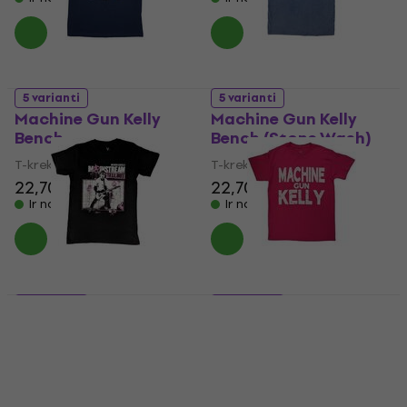
5 varianti
5 varianti
Machine Gun Kelly
Machine Gun Kelly
Bench
Bench (Stone Wash)
T-krekls
T-krekls
22,70 €
22,70 €
Ir noliktavā
Ir noliktavā
5 varianti
5 varianti
Machine Gun Kelly
Machine Gun Kelly
Digital Cover
Embers Logo
T-krekls
T-krekls
22,70 €
22,70 €