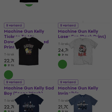
5 varianti
5 varianti
Machine Gun Kelly
Machine Gun Kelly
Tickets To My
Laser Eye (Back Print)
Downfall (Oversized
T-krekls
Print)
24,70 €
T-krekls
Ir noliktavā
22,70 €
Ir noliktavā
5 varianti
5 varianti
Machine Gun Kelly Sad
Machine Gun Kelly
Boy (Stone Wash)
Invincible
T-krekls
T-krekls
22,70 €
21,70 €
Ir noliktavā
Ir noliktavā