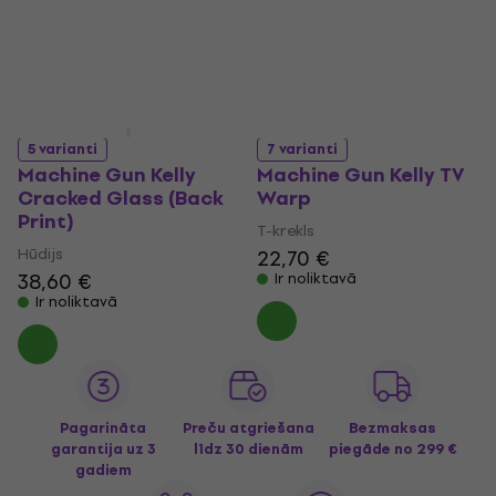
Ir noliktavā
Ir noliktavā
5 varianti
7 varianti
Machine Gun Kelly
Machine Gun Kelly TV
Cracked Glass (Back
Warp
Print)
T-krekls
Hūdijs
22,70 €
38,60 €
Ir noliktavā
Ir noliktavā
Pagarināta
Preču atgriešana
Bezmaksas
garantija uz 3
līdz 30 dienām
piegāde
no 299 €
gadiem