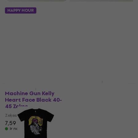
HAPPY HOUR
5 varianti
Machine Gun Kelly
Machine Gun Kelly
Heart Face Black 40-
Pink Face (Back &
45 Zeķes
Sleeve Print)
Zeķes
Hūdijs
7,59 €
37 €
Ir noliktavā
Ir noliktavā