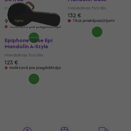
Mandolīnas futrālis
Mandolīnas futrālis
132 €
5
/5
99 €
Tikai priekšpasūtījumi
Noliktavā pie piegādātāja
Epiphone Case Epi
Mandolin A-Style
Mandolīnas futrālis
123 €
Noliktavā pie piegādātāja