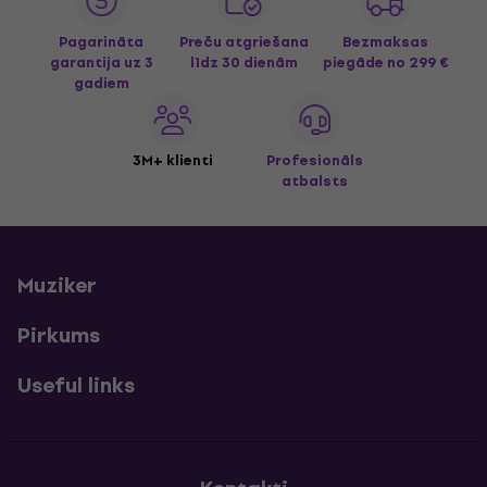
Pagarināta
Preču atgriešana
Bezmaksas
garantija uz 3
līdz 30 dienām
piegāde
no 299 €
gadiem
3M+ klienti
Profesionāls
atbalsts
Muziker
Pirkums
Useful links