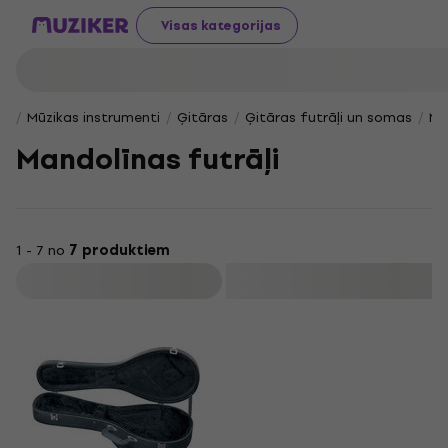
Visas kategorijas
Mūzikas instrumenti
Ģitāras
Ģitāras futrāļi un somas
Ma
Mandolīnas futrāļi
1 - 7 no
7 produktiem
Filtrs