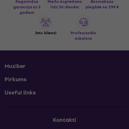
Pagarināta
Preču atgriešana
Bezmaksas
garantija uz 3
līdz 30 dienām
piegāde
no 299 €
gadiem
3M+ klienti
Profesionāls
atbalsts
Muziker
Pirkums
Useful links
Kontakti