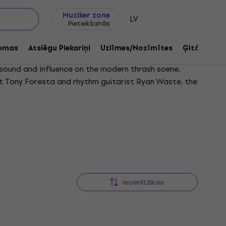
Dāvanu idejas
FAQ
Muziker Blogs
Muziker zone
LV
Pieteikšanās
omas
Atslēgu Piekariņi
Uzlīmes/Nozīmītes
Ģitāru med
 sound and influence on the modern thrash scene,
ist Tony Foresta and rhythm guitarist Ryan Waste, the
n drums, and Nick Nikropolis Poulos on lead guitar.
Iecienītākais