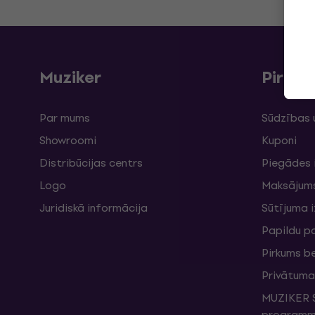
Muziker
Pirku
Par mums
Sūdzības 
Showroomi
Kuponi
Distribūcijas centrs
Piegādes 
Logo
Maksājum
Juridiskā informācija
Sūtījuma 
Papildu p
Pirkums b
Privātuma 
MUZIKER S
programma