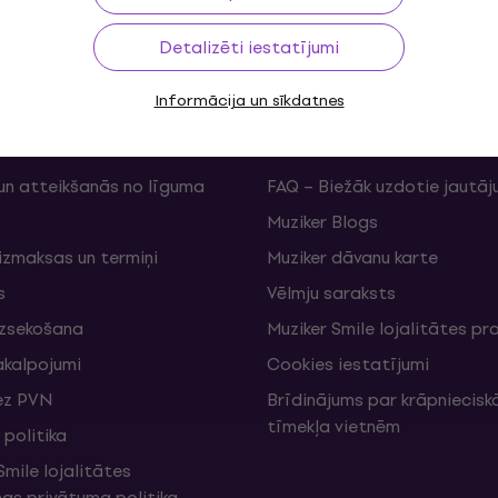
Detalizēti iestatījumi
Informācija un sīkdatnes
ms
Useful links
un atteikšanās no līguma
FAQ – Biežāk uzdotie jautāj
Muziker Blogs
izmaksas un termiņi
Muziker dāvanu karte
s
Vēlmju saraksts
izsekošana
Muziker Smile lojalitātes 
akalpojumi
Cookies iestatījumi
ez PVN
Brīdinājums par krāpniecis
tīmekļa vietnēm
politika
mile lojalitātes
s privātuma politika