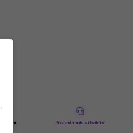
as
+ klienti
Profesionāls atbalsts