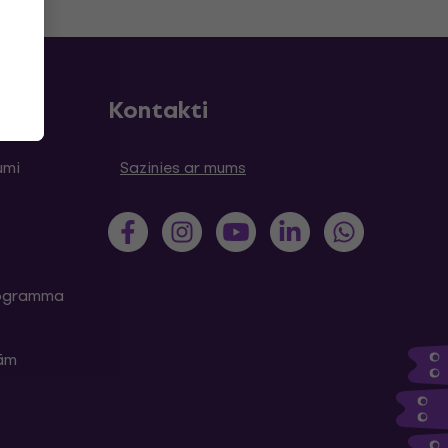
Kontakti
umi
Sazinies ar mums
programma
kām