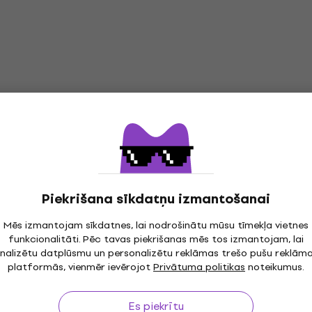
Piekrišana sīkdatņu izmantošanai
Mēs izmantojam sīkdatnes, lai nodrošinātu mūsu tīmekļa vietnes
funkcionalitāti. Pēc tavas piekrišanas mēs tos izmantojam, lai
nalizētu datplūsmu un personalizētu reklāmas trešo pušu reklām
platformās, vienmēr ievērojot
Privātuma politikas
noteikumus.
īdz 30 dienām
Bezmaksas piegāde
no 299 €
3M
Es piekrītu