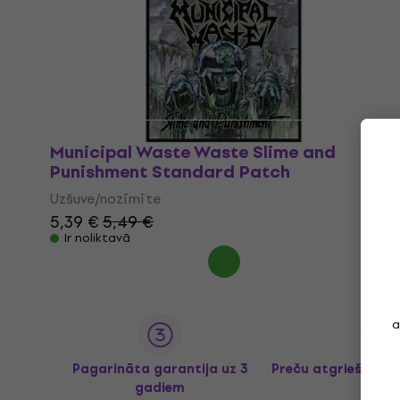
Municipal Waste Waste Slime and
Punishment Standard Patch
Uzšuve/nozīmīte
5,39 €
5,49 €
Ir noliktavā
a
Pagarināta garantija uz 3
Preču atgriešana l
gadiem