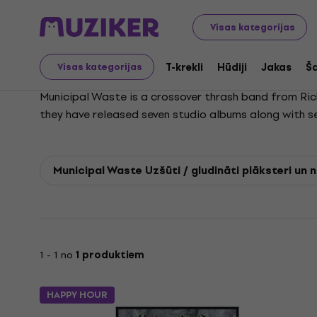
Municipal Waste
Visas kategorijas
T-krekli
Hūdiji
Jakas
Ša
Visas kategorijas
Municipal Waste is a crossover thrash band from Rich
they have released seven studio albums along with se
two constant members throughout the lineup changes. 
Municipal Waste is recognized as a key force in the r
Municipal Waste Uzšūti / gludināti plāksteri un
1 - 1 no
1 produktiem
HAPPY HOUR