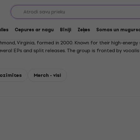
lles
Cepures ar nagu
Bīniji
Zeķes
Somas un mugurs
mond, Virginia, formed in 2000. Known for their high-energy
veral EPs and split releases. The group is fronted by vocal
Joining them are Philip Land Phil Hall on bass, Dave Witte o
evival of American crossover thrash.
 nozīmītes
Merch - visi