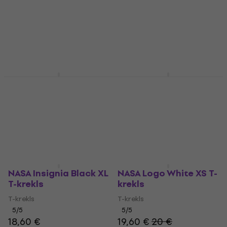
NASA Jaka
NASA Insignia Hoody
Windbreaker Black XS
Heather Grey XS
Jaka
Hūdijs
85 €
35,30 €
Ir noliktavā
Ir noliktavā
NASA Insignia Black XL
NASA Logo White XS T-
T-krekls
krekls
T-krekls
T-krekls
5
/5
5
/5
18,60 €
19,60 €
20 €