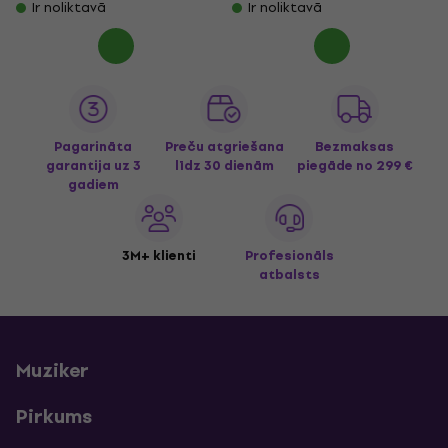
Ir noliktavā
Ir noliktavā
Pagarināta
Preču atgriešana
Bezmaksas
garantija uz 3
līdz 30 dienām
piegāde
no 299 €
gadiem
3M+ klienti
Profesionāls
atbalsts
Muziker
Pirkums