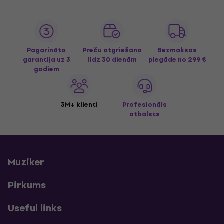
Pagarināta
Preču atgriešana
Bezmaksas
garantija uz 3
līdz 30 dienām
piegāde
no 299 €
gadiem
3M+ klienti
Profesionāls
atbalsts
Muziker
Pirkums
Useful links