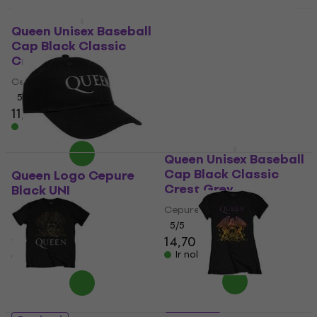
5 varianti
HAPPY HOUR
Queen Unisex Baseball
Queen Classic Crest
Cap Black Classic
T-krekls
Crest Sand
4,6
/5
Cepure ar nagu
14,90 €
5
/5
Ir noliktavā
11,20 €
11,40 €
Ir noliktavā
Queen Unisex Baseball
Cap Black Classic
Queen Logo Cepure
Crest Grey
Black UNI
Cepure ar nagu
Cepure ar nagu
5
/5
5
/5
14,70 €
10,40 €
Ir noliktavā
Ir noliktavā