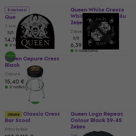
Queen White Crests
5 varianti
White 36-40 Sieviešu
Queen Logo
Zeķes
T-krekls
Zeķes
5
/5
5
/5
14,70 €
6,39 €
Ir noliktavā
Ir noliktavā
Queen Cepure Crest
Queen Šalle Crest
Black
Black
Cepure
Šalle
15,40 €
13,10 €
Ir noliktavā
Ir noliktavā
Queen Classic Crest
Queen Logo Repeat
Jauns
Bar Stool
Colour Black 39-45
Zeķes
Bāra krēsls
Zeķes