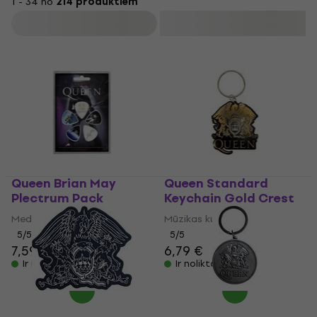
1 - 34 no
214 produktiem
Filtrs
Queen Brian May
Queen Standard
Plectrum Pack
Keychain Gold Crest
Mediators
Mūzikas kulons
5
/5
5
/5
7,59 €
6,79 €
Ir noliktavā
Ir noliktavā