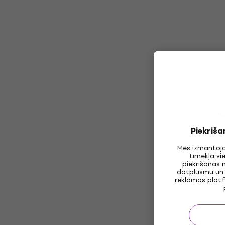
Piekriša
Mēs izmantoja
tīmekļa vi
piekrišanas 
datplūsmu un 
reklāmas platf