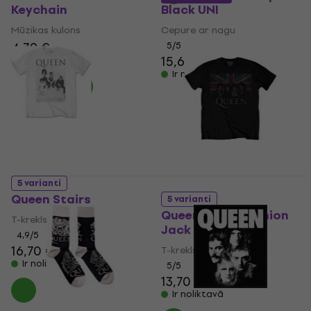
Keychain
Black UNI
Mūzikas kulons
Cepure ar nagu
4,79 €
5
/5
15,60 €
Ir noliktavā
Ir noliktavā
5 varianti
Queen Stairs
5 varianti
Queen Vintage Union
T-krekls
Jack
4,9
/5
16,70 €
T-krekls
Ir noliktavā
5
/5
13,70 €
14,50 €
Ir noliktavā