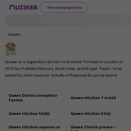
Visas kategorijas
Queen
Queen is a legendary British rock band formed in London in
1970 by Freddie Mercury, Brian May, and Roger Taylor, later
joined by John Deacon. Initially influenced by progressive
rock and heavy metal, they soon developed a distinctive
style blending arena and pop rock, which brought them
global recognition. Queen rose to fame with iconic albums
Queen Dāvanu komplekti
Queen Mūzikas T-krekli
faniem
like A Night at the Opera, featuring "Bohemian Rhapsody,"
and News of the World, home to anthems such as "We Will
Queen Mūzikas hūdiji
Queen Mūzikas bīniji
Rock You" and "We Are the Champions." Known for their
theatrical performances and innovative recordings, Queen
Queen Mūzikas cepures ar
Queen Zīmola preces –
became one of the world’s biggest stadium bands in the