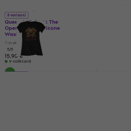
5 varianti
Queen Classic Crest
5 varianti
Queen A Night At The
Hūdijs
Opera Tour '76 Stone
5
/5
Wash
25,60 €
Ir noliktavā
T-krekls
5
/5
15,90 €
Ir noliktavā
Queen Logo & Stripes
6 varianti
Black 39-45 Zeķes
Queen Classic Crest
Zeķes
T-krekls
6,39 €
4,6
/5
Ir noliktavā
14,70 €
Ir noliktavā