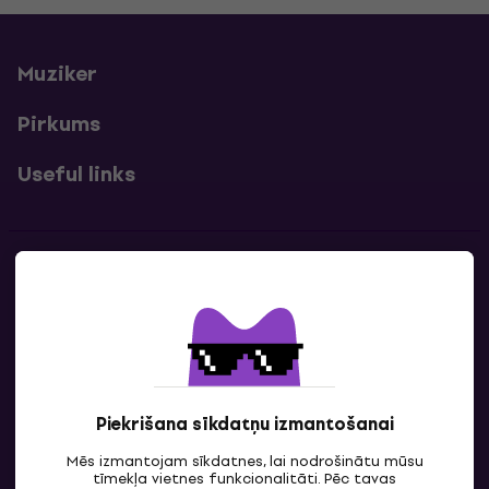
Muziker
Pirkums
Useful links
Kontakti
Sazinies ar mums
Piekrišana sīkdatņu izmantošanai
Mēs izmantojam sīkdatnes, lai nodrošinātu mūsu
tīmekļa vietnes funkcionalitāti. Pēc tavas