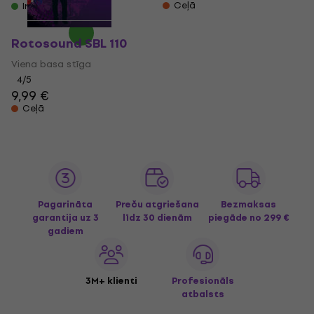
Ceļā
Ir noliktavā
Rotosound SBL 110
Viena basa stīga
4
/5
9,99 €
Ceļā
Pagarināta
Preču atgriešana
Bezmaksas
garantija uz 3
līdz 30 dienām
piegāde
no 299 €
gadiem
3M+ klienti
Profesionāls
atbalsts