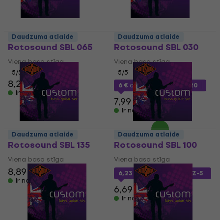
Daudzuma atlaide
Daudzuma atlaide
Rotosound SBL 065
Rotosound SBL 030
Viena basa stīga
Viena basa stīga
5
/5
5
/5
8,29 €
6 €
ar kodu
MUZMUZ-20
Ir noliktavā
7,99 €
Ir noliktavā
Daudzuma atlaide
Daudzuma atlaide
Rotosound SBL 135
Rotosound SBL 100
Viena basa stīga
Viena basa stīga
8,89 €
6,23 €
ar kodu
MUZMUZ-5
Ir noliktavā
6,69 €
Ir noliktavā