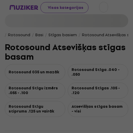
Visas kategorijas
Rotosound
Basi
Stīgas basiem
Rotosound Atsevišķas st
Rotosound Atsevišķas stīgas
basam
Rotosound Stīga .040 -
Rotosound 035 un mazāk
.050
Rotosound Stīgu izmērs
Rotosound Stīgas .105 -
.055 - .100
.120
Rotosound Stīgu
Atsevišķas stīgas basam
stiprums .125 un vairāk
- visi