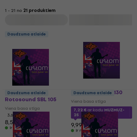
1 - 21 no
21 produktiem
Filtrs
Daudzuma atlaide
Rotosound SBL 130
Daudzuma atlaide
Daudzuma atlaide
Rotosound SBL 105
Viena basa stīga
Viena basa stīga
7,22 €
ar kodu
MUZMUZ-
25
3,6
/5
8,59 €
9,99 €
Ir noliktavā
Ir noliktavā