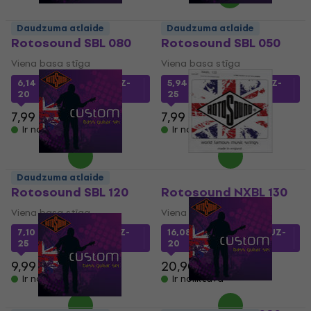
Daudzuma atlaide
Daudzuma atlaide
Rotosound SBL 080
Rotosound SBL 050
Viena basa stīga
Viena basa stīga
6,14 €
ar kodu
MUZMUZ-
5,94 €
ar kodu
MUZMUZ-
20
25
7,99 €
7,99 €
Ir noliktavā
Ir noliktavā
Daudzuma atlaide
Rotosound SBL 120
Rotosound NXBL 130
Viena basa stīga
Viena basa stīga
7,10 €
ar kodu
MUZMUZ-
16,08 €
ar kodu
MUZMUZ-
25
20
9,99 €
20,90 €
Ir noliktavā
Ir noliktavā