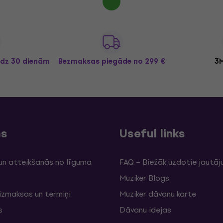
īdz 30 dienām
Bezmaksas piegāde
no 299 €
3M
ms
Useful links
un atteikšanās no līguma
FAQ – Biežāk uzdotie jautāj
Muziker Blogs
izmaksas un termiņi
Muziker dāvanu karte
s
Dāvanu idejas