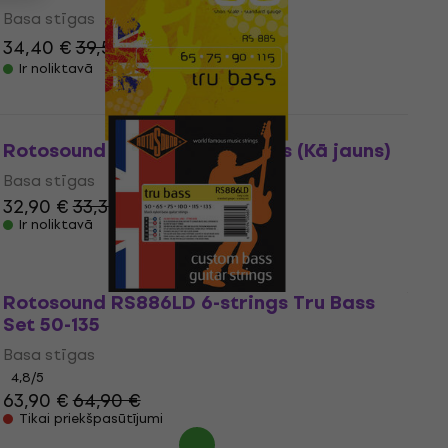
Basa stīgas
34,40 €
39,50 €
- 13 %
Ir noliktavā
Rotosound RS88S Basa stīgas (Kā jauns)
Basa stīgas
32,90 €
33,30 €
Ir noliktavā
Rotosound RS886LD 6-strings Tru Bass
Set 50-135
Basa stīgas
4,8
/5
63,90 €
64,90 €
Tikai priekšpasūtījumi