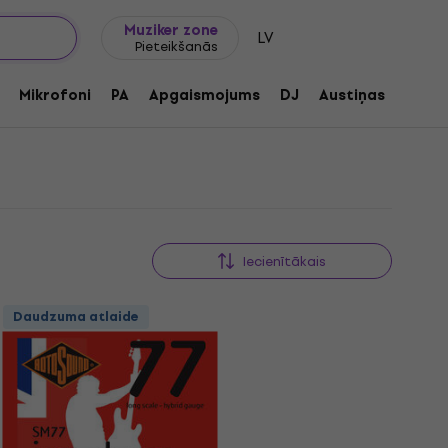
Dāvanu idejas
FAQ
Muziker Blogs
Muziker zone
LV
Pieteikšanās
Mikrofoni
PA
Apgaismojums
DJ
Austiņas
Audio
Iecienītākais
Daudzuma atlaide