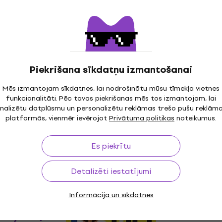
Rotosound RS88EL
Kā jauns
Basa stīgas
3,7
/5
50 €
Ir noliktavā
Piekrišana sīkdatņu izmantošanai
Mēs izmantojam sīkdatnes, lai nodrošinātu mūsu tīmekļa vietnes
funkcionalitāti. Pēc tavas piekrišanas mēs tos izmantojam, lai
Kā jauns
nalizētu datplūsmu un personalizētu reklāmas trešo pušu reklām
Rotosound RS77LE Basa stīgas (Kā
platformās, vienmēr ievērojot
Privātuma politikas
noteikumus.
jauns)
Basa stīgas
Es piekrītu
32,50 €
43,70 €
- 26 %
Ir noliktavā
Detalizēti iestatījumi
Kā jauns
Informācija un sīkdatnes
Rotosound RS 88 LD Basa stīgas (Kā
jauns)