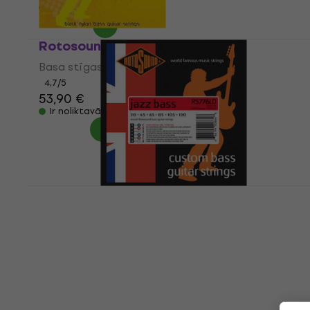
Ir noliktavā
Rotosound RS 88 M
Basa stīgas
4,7
/5
53,90 €
Ir noliktavā
Rotosound RS776LD 6-strings Jazz Bass
Set 30-130
Basa stīgas
5
/5
49,40 €
ar kodu
MUZMUZ-15
58,90 €
Ir noliktavā