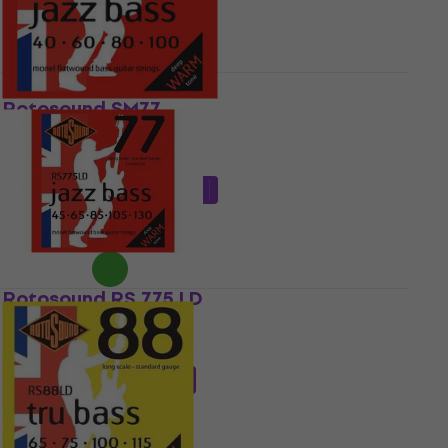
Rotosound SM77
Basa stīgas
4,9
/5
47,98 €
ar kodu
MUZMUZ-10
53,90 €
Ir noliktavā
Rotosound RS 775 LD
Basa stīgas
5
/5
60 €
ar kodu
MUZMUZ-10
68,90 €
Ir noliktavā