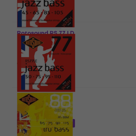
Daudzuma atlaide
Rotosound RS 77 LD
Basa stīgas
4,6
/5
45 €
53,90 €
- 17 %
Ir noliktavā
Rotosound RS77LE
Basa stīgas
4,5
/5
45 €
ar kodu
MUZMUZ-15
53,90 €