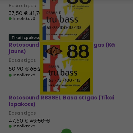
Basa stīgas
37,50 €
41,70 €
Ir noliktavā
Tikai izpakots
Rotosound RS 885 LD Basa stīgas (Kā
jauns)
Basa stīgas
50,90 €
68,21 €
- 25 %
Ir noliktavā
Rotosound RS88EL Basa stīgas (Tikai
izpakots)
Basa stīgas
47,60 €
49,50 €
Ir noliktavā