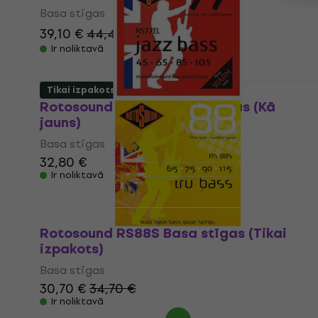
Basa stīgas
39,10 €
44,40 €
- 12 %
Ir noliktavā
Tikai izpakots
Rotosound RS77EL Basa stīgas (Kā
jauns)
Basa stīgas
32,80 €
Ir noliktavā
Rotosound RS88S Basa stīgas (Tikai
izpakots)
Basa stīgas
30,70 €
34,70 €
Ir noliktavā