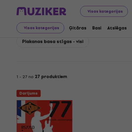
Rotosound
Basi
Stīgas basiem
Rotosound Plakana
Visas kategorijas
Rotosound Plakanas ba
Ģitāras
Basi
Atslēgas
Visas kategorijas
Plakanas basa stīgas - visi
1 - 27 no
27 produktiem
Darījums