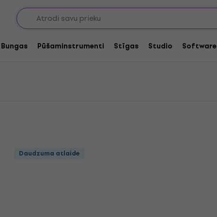
s basa stīgas
sa stīgas
Bungas
Pūšaminstrumenti
Stīgas
Studio
Software
Daudzuma atlaide