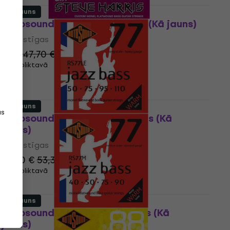
Kā jauns
Rotosound SH 77 Basa stīgas (Kā jauns)
Basa stīgas
41 €
47,70 €
- 14 %
Ir noliktavā
Kā jauns
as
Rotosound RS77LE Basa stīgas (Kā
jauns)
Basa stīgas
37,20 €
53,36 €
- 30 %
Ir noliktavā
Kā jauns
Rotosound RS77M Basa stīgas (Kā
jauns)