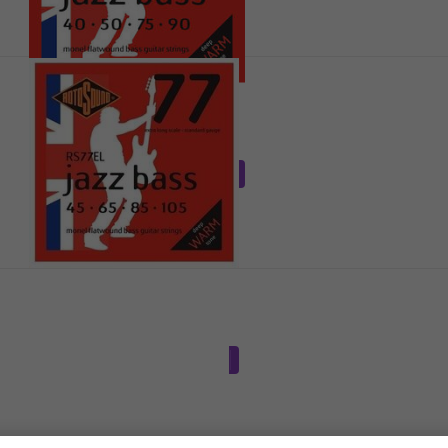
Rotosound RS77M
Basa stīgas
4,5
/5
39,74 €
ar kodu
MUZMUZ-25
53,90 €
Ir noliktavā
Rotosound RS77EL
Basa stīgas
4,7
/5
39,51 €
ar kodu
MUZMUZ-25
53,90 €
Ir noliktavā