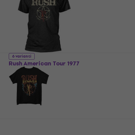
6 varianti
Rush American Tour 1977
T-krekls
4,7
/5
20,50 €
Ir noliktavā
5 varianti
Rush Starman