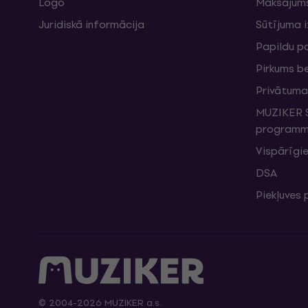
Logo
Maksājum
Juridiskā informācija
Sūtījuma 
Papildu p
Pirkums b
Privātuma 
MUZIKER S
programma
Vispārīgie
DSA
Piekļuves
© 2004-2026 MUZIKER a.s.