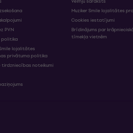
s
Vēlmju saraksts
izsekošana
Muziker Smile lojalitātes 
akalpojumi
Cookies iestatījumi
ez PVN
Brīdinājums par krāpniecis
tīmekļa vietnēm
politika
mile lojalitātes
s privātuma politika
 tirdzniecības noteikumi
 paziņojums