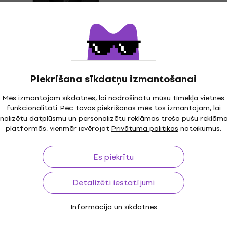
Uzšuve/nozīmīte
7,09 €
Ir noliktavā
Piekrišana sīkdatņu izmantošanai
Mēs izmantojam sīkdatnes, lai nodrošinātu mūsu tīmekļa vietnes
4 varianti
funkcionalitāti. Pēc tavas piekrišanas mēs tos izmantojam, lai
Rush Show of Hands
nalizētu datplūsmu un personalizētu reklāmas trešo pušu reklām
platformās, vienmēr ievērojot
Privātuma politikas
noteikumus.
T-krekls
19,10 €
22,10 €
- 14 %
Es piekrītu
Ir noliktavā
Detalizēti iestatījumi
5 varianti
Rush Photo Stars
Informācija un sīkdatnes
T-krekls