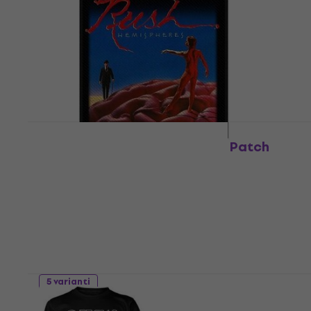
Rush Hemispheres Standard Patch
Uzšuve/nozīmīte
4,49 €
6,39 €
- 30 %
Ir noliktavā
5 varianti
Rush 1981 Tour