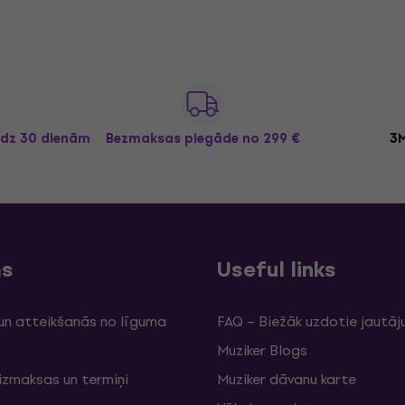
īdz 30 dienām
Bezmaksas piegāde
no 299 €
3M
ms
Useful links
un atteikšanās no līguma
FAQ – Biežāk uzdotie jautāj
Muziker Blogs
izmaksas un termiņi
Muziker dāvanu karte