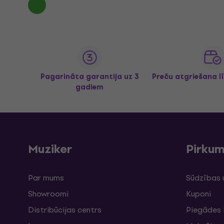
Pagarināta garantija uz 3
Preču atgriešana l
gadiem
Muziker
Pirku
Par mums
Sūdzības 
Showroomi
Kuponi
Distribūcijas centrs
Piegādes 