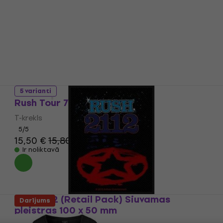
T-krekls
21,70 €
Ir noliktavā
5 varianti
Rush Tour 74-75
T-krekls
5
/5
15,50 €
15,80 €
Ir noliktavā
Rush 2112 (Retail Pack) Siuvamas
Darījums
pleistras 100 x 50 mm