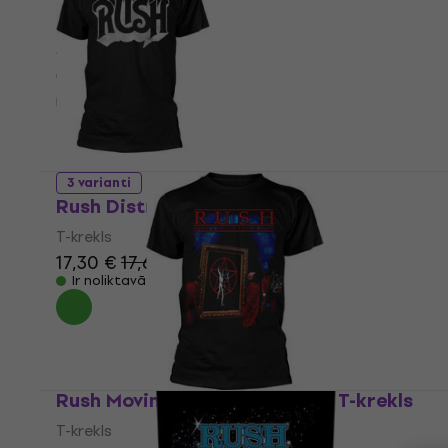
T-krekls
4,9
/5
16,30 €
Ir noliktavā
3 varianti
Rush Distressed
T-krekls
17,30 €
17,60 €
Ir noliktavā
Rush Moving Pictures Black S T-krekls
T-krekls