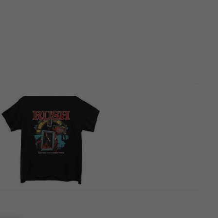
Mīklas un spēles
4,4
/5
17,80 €
Ir noliktavā
5 varianti
Rush Caress of Steel
T-krekls
18,60 €
19,80 €
Ir noliktavā
5 varianti
Rush Moving Pictures