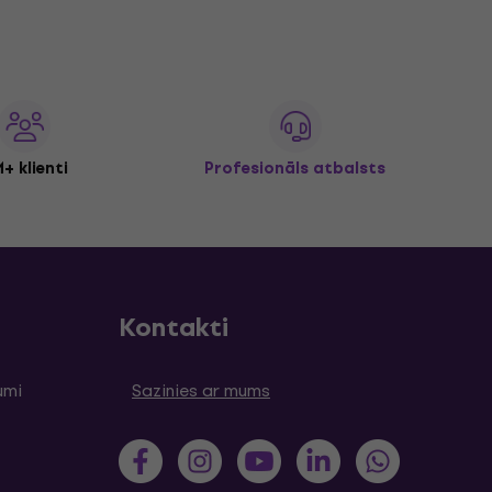
+ klienti
Profesionāls atbalsts
Kontakti
umi
Sazinies ar mums