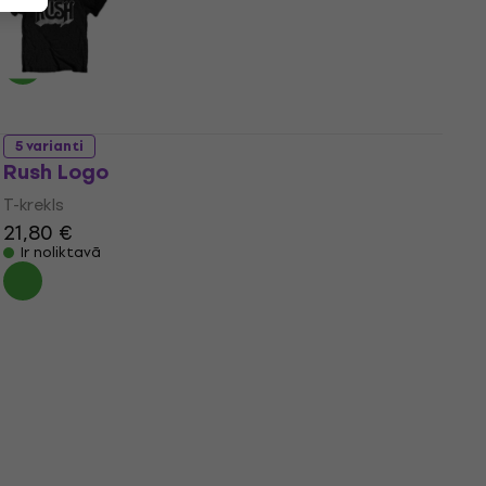
35,60 €
Ir noliktavā
5 varianti
Rush Logo
T-krekls
21,80 €
Ir noliktavā