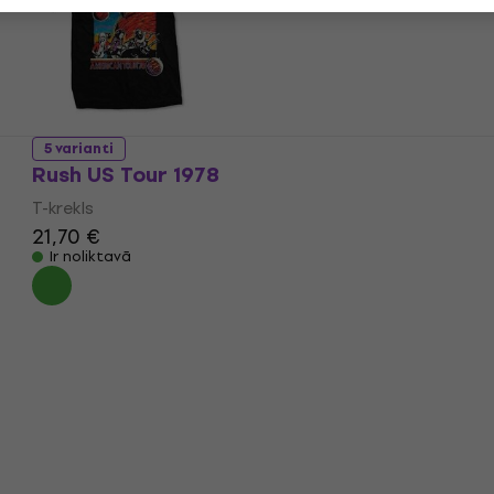
21,70 €
Ir noliktavā
5 varianti
Rush US Tour 1978
T-krekls
21,70 €
Ir noliktavā