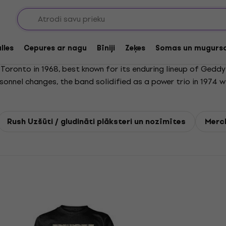
lles
Cepures ar nagu
Bīniji
Zeķes
Somas un mugurs
ronto in 1968, best known for its enduring lineup of Geddy 
sonnel changes, the band solidified as a power trio in 1974 w
ith their 1975 album Fly by Night, Rush overcame early challen
 Rush rose to international prominence with albums like A Far
irtuosic musicianship, intricate compositions, and lyrics ins
Rush Uzšūti / gludināti plāksteri un nozīmītes
Merch
ues-rock to progressive rock and synth-driven styles before r
kwork Angels, in 2012 and performed their last shows in 2015.
h ranked among the most successful rock bands of all time. 
ck and Roll Hall of Fame. Celebrated for their technical skil