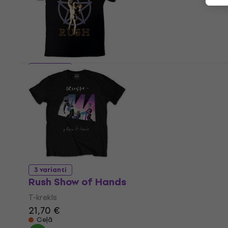
21,70 €
Ir noliktavā
5 varianti
Rush Starman Glow
T-krekls
21,70 €
Ir noliktavā
3 varianti
Rush Show of Hands
T-krekls
21,70 €
Ceļā