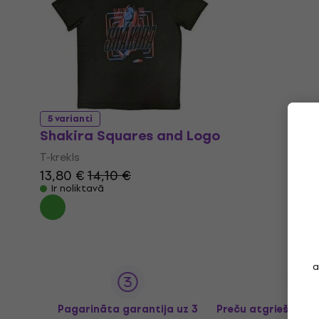
5 varianti
Shakira Squares and Logo
T-krekls
13,80 €
14,10 €
Ir noliktavā
a
Pagarināta garantija uz 3
Preču atgriešana l