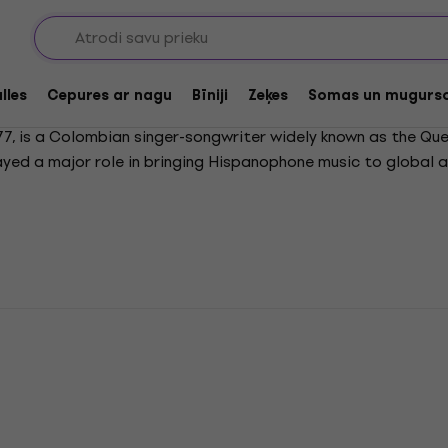
lles
Cepures ar nagu
Bīniji
Zeķes
Somas un mugurs
977, is a Colombian singer-songwriter widely known as the Qu
layed a major role in bringing Hispanophone music to global 
 Descalzos and Dónde Están los Ladrones. Her breakthrough i
 ever by a female Latin artist. Over her career, Shakira has 
Wherever, Waka Waka, La Tortura, and Chantaje. She is celeb
 co-written most of her music. With four Grammy Awards and 
 Shakira has served as a coach on The Voice, voice acted in t
 influence has opened doors for countless Latin artists world