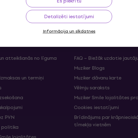
Es piekrītu
Detalizēti iestatījumi
Informācija un sīkdatnes
ms
Useful links
un atteikšanās no līguma
FAQ – Biežāk uzdotie jautāj
Muziker Blogs
izmaksas un termiņi
Muziker dāvanu karte
s
Vēlmju saraksts
izsekošana
Muziker Smile lojalitātes 
akalpojumi
Cookies iestatījumi
ez PVN
Brīdinājums par krāpniecis
tīmekļa vietnēm
politika
mile lojalitātes