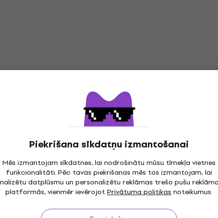
Piekrišana sīkdatņu izmantošanai
Mēs izmantojam sīkdatnes, lai nodrošinātu mūsu tīmekļa vietnes
funkcionalitāti. Pēc tavas piekrišanas mēs tos izmantojam, lai
nalizētu datplūsmu un personalizētu reklāmas trešo pušu reklām
platformās, vienmēr ievērojot
Privātuma politikas
noteikumus.
īdz 30 dienām
Bezmaksas piegāde
no 299 €
3M