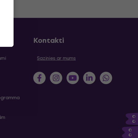
Kontakti
umi
Sazinies ar mums
programma
kām