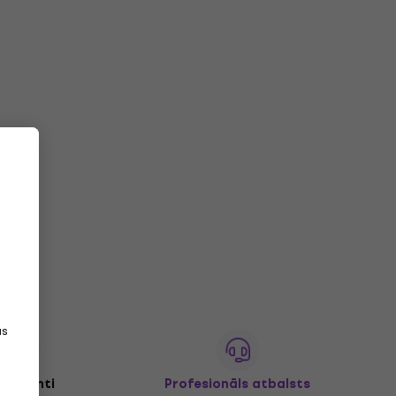
as
+ klienti
Profesionāls atbalsts