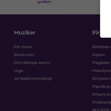
gadiem
Muziker
Pirku
Par mums
Sūdzības 
Showroomi
Kuponi
Distribūcijas centrs
Piegādes 
Logo
Maksājum
Juridiskā informācija
Sūtījuma 
Papildu p
Pirkums b
Privātuma 
MUZIKER S