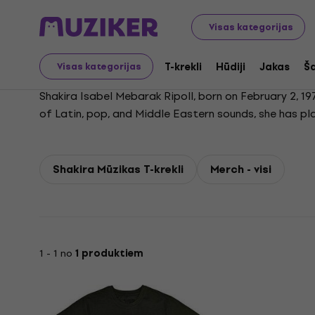
Shakira
Visas kategorijas
T-krekli
Hūdiji
Jakas
Ša
Visas kategorijas
Shakira Isabel Mebarak Ripoll, born on February 2, 1
of Latin, pop, and Middle Eastern sounds, she has p
14 and rose to fame with hits from albums like Pies
Service in 2001, which became the best-selling album
international hits such as Hips Don't Lie, Whenever 
Shakira Mūzikas T-krekli
Merch - visi
voice, as well as her songwriting, having written or
awarded artists in Latin music history. Beyond music,
through initiatives like the Barefoot Foundation. Her
advocate for social causes.
1 - 1 no
1 produktiem