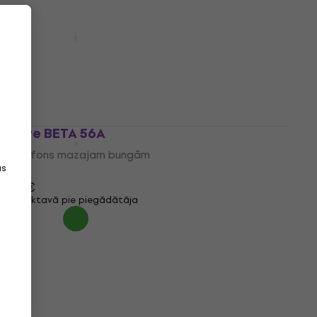
Shure PGA56
Mikrofons mazajam bungām
4,7
/5
94 €
95 €
Tikai priekšpasūtījumi
Shure BETA 56A
Mikrofons mazajam bungām
as
4,7
/5
189 €
Noliktavā pie piegādātāja