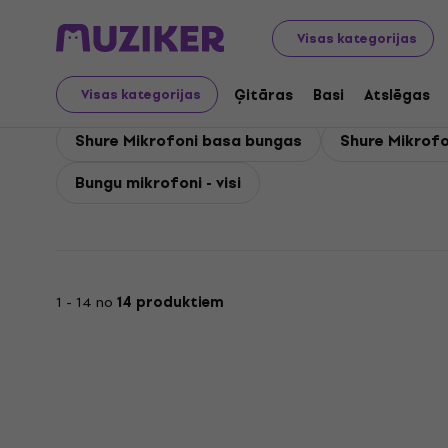
Shure
Mikrofoni
Shure Bungu mikrofoni
Visas kategorijas
Shure Bungu mikrofoni
Ģitāras
Basi
Atslēgas
Visas kategorijas
Shure Mikrofoni basa bungas
Shure Mikrof
Bungu mikrofoni - visi
1 - 14 no
14 produktiem