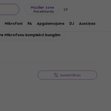
Dāvanu idejas
FAQ
Muziker Blogs
Muziker zone
LV
Pieteikšanās
Mikrofoni
PA
Apgaismojums
DJ
Austiņas
Audio
re Mikrofonu komplekti bungām
Iecienītākais
Daudzuma atlaide