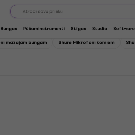
Bungas
Pūšaminstrumenti
Stīgas
Studio
Software
oni mazajām bungām
Shure Mikrofoni tomiem
Shu