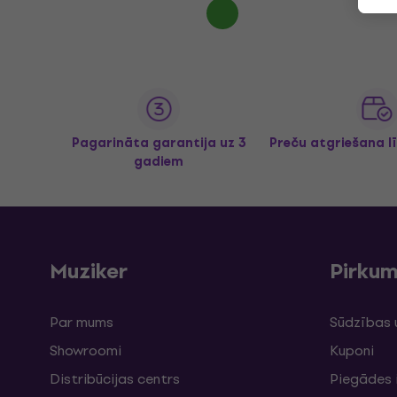
Pagarināta garantija uz 3
Preču atgriešana l
gadiem
Muziker
Pirku
Par mums
Sūdzības 
Showroomi
Kuponi
Distribūcijas centrs
Piegādes 