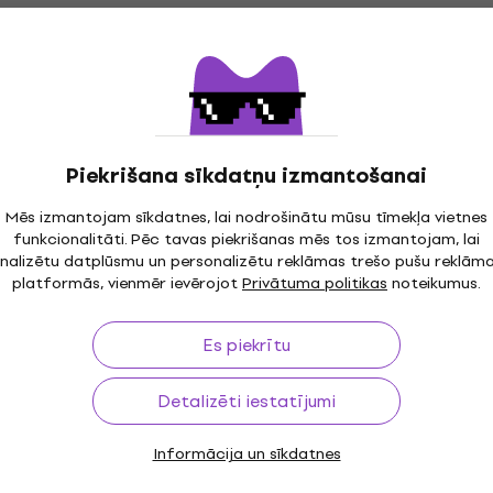
Shure Nexadyne 2 Mikrofons basbungām
(Kā jauns)
Mikrofons basbungām
239 €
286,11 €
- 16 %
Piekrišana sīkdatņu izmantošanai
Ir noliktavā
Shure PGADRUMKIT4
Mēs izmantojam sīkdatnes, lai nodrošinātu mūsu tīmekļa vietnes
funkcionalitāti. Pēc tavas piekrišanas mēs tos izmantojam, lai
Mikrofonu komplekts bungām
nalizētu datplūsmu un personalizētu reklāmas trešo pušu reklām
5
/5
platformās, vienmēr ievērojot
Privātuma politikas
noteikumus.
345 €
Noliktavā pie piegādātāja
Es piekrītu
Shure A75M Universal Microphone Mount
Detalizēti iestatījumi
Mikrofona turētājs
108 €
Informācija un sīkdatnes
Tikai priekšpasūtījumi