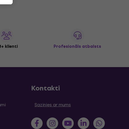
+ klienti
Profesionāls atbalsts
Kontakti
umi
Sazinies ar mums