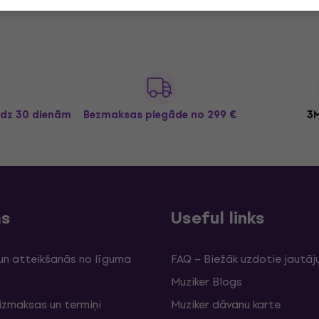
īdz 30 dienām
Bezmaksas piegāde
no 299 €
3M
ms
Useful links
un atteikšanās no līguma
FAQ – Biežāk uzdotie jautāj
Muziker Blogs
izmaksas un termiņi
Muziker dāvanu karte