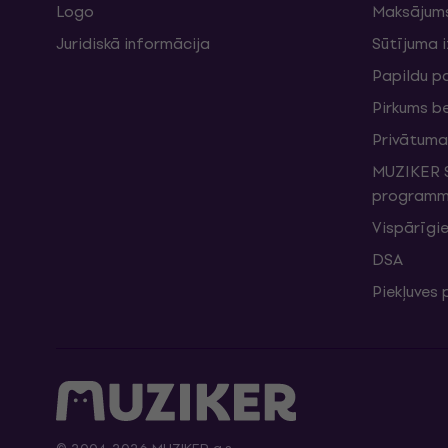
Logo
Maksājum
Juridiskā informācija
Sūtījuma 
Papildu p
Pirkums b
Privātuma 
MUZIKER S
programma
Vispārīgie
DSA
Piekļuves