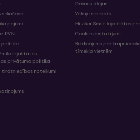
s
Dāvanu idejas
izsekošana
Vēlmju saraksts
akalpojumi
Muziker Smile lojalitātes 
ez PVN
Cookies iestatījumi
politika
Brīdinājums par krāpniecis
tīmekļa vietnēm
mile lojalitātes
s privātuma politika
 tirdzniecības noteikumi
 paziņojums