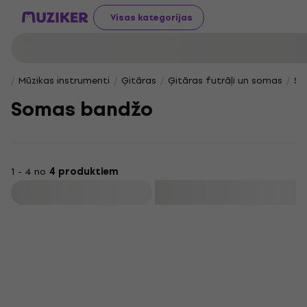
Visas kategorijas
Mūzikas instrumenti
Ģitāras
Ģitāras futrāļi un somas
So
Somas bandžo
1 - 4 no
4 produktiem
Filtrs