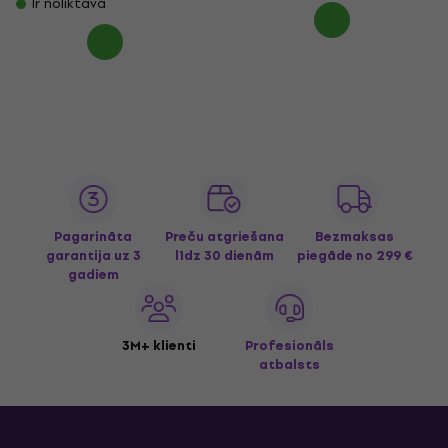
Ir noliktavā
Pagarināta
Preču atgriešana
Bezmaksas
garantija uz 3
līdz 30 dienām
piegāde
no 299 €
gadiem
3M+ klienti
Profesionāls
atbalsts