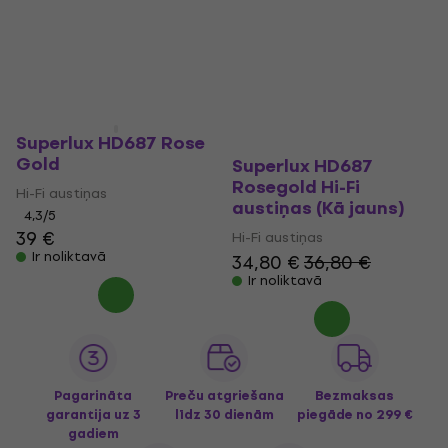
Superlux HD687 Rose
Gold
Superlux HD687
Rosegold Hi-Fi
Hi-Fi austiņas
austiņas (Kā jauns)
4,3
/5
39 €
Hi-Fi austiņas
Ir noliktavā
34,80 €
36,80 €
Ir noliktavā
Pagarināta
Preču atgriešana
Bezmaksas
garantija uz 3
līdz 30 dienām
piegāde
no 299 €
gadiem