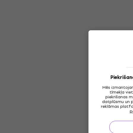
Piekriša
Mēs izmantojam
tīmekļa vie
piekrišanas m
datplūsmu un p
reklāmas platfo
p