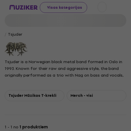
Visas kategorijas
Tsjuder
Tsjuder is a Norwegian black metal band formed in Oslo in
1993. Known for their raw and aggressive style, the band
originally performed as a trio with Nag on bass and vocals,
Draugluin on guitar, and Anti-Christian on drums. Following
the drummer’s departure, Tsjuder continues as a duo,
centered around the longstanding core members Nag and
Tsjuder Mūzikas T-krekli
Merch - visi
Draugluin.
1 - 1 no
1 produktiem