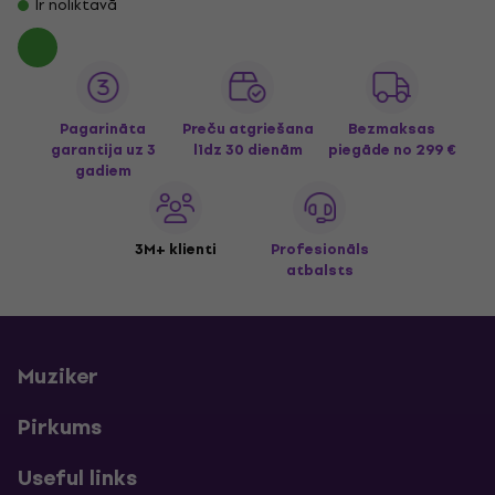
Ir noliktavā
Pagarināta
Preču atgriešana
Bezmaksas
garantija uz 3
līdz 30 dienām
piegāde
no 299 €
gadiem
3M+ klienti
Profesionāls
atbalsts
Muziker
Pirkums
Useful links