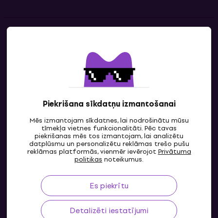
Kontakti
Sazinies ar mums
Piekrišana sīkdatņu izmantošanai
Mēs izmantojam sīkdatnes, lai nodrošinātu mūsu
tīmekļa vietnes funkcionalitāti. Pēc tavas
piekrišanas mēs tos izmantojam, lai analizētu
datplūsmu un personalizētu reklāmas trešo pušu
reklāmas platformās, vienmēr ievērojot
Privātuma
LV
politikas
noteikumus.
Es piekrītu
Detalizēti iestatījumi