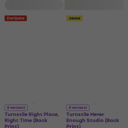
Filtrs
Darījums
Jauns
5 varianti
5 varianti
Turnstile Right Place,
Turnstile Never
Right Time (Back
Enough Studio (Back
Print)
Print)