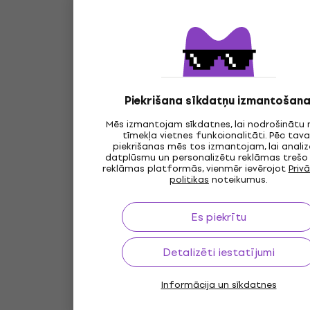
Piekrišana sīkdatņu izmantošana
Mēs izmantojam sīkdatnes, lai nodrošinātu
tīmekļa vietnes funkcionalitāti. Pēc tav
piekrišanas mēs tos izmantojam, lai anali
datplūsmu un personalizētu reklāmas trešo
reklāmas platformās, vienmēr ievērojot
Priv
politikas
noteikumus.
Es piekrītu
Detalizēti iestatījumi
Informācija un sīkdatnes