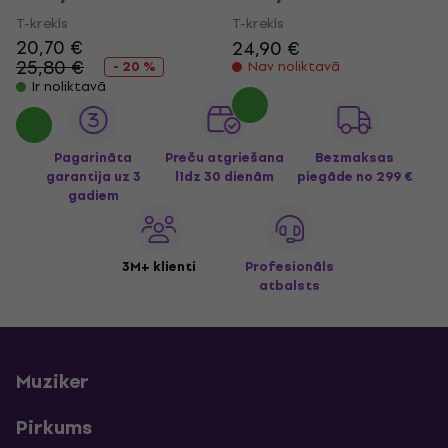
T-krekls
T-krekls
20,70 €
24,90 €
25,80 €
- 20 %
Nav noliktavā
Ir noliktavā
Pagarināta
Preču atgriešana
Bezmaksas
garantija uz 3
līdz 30 dienām
piegāde
no 299 €
gadiem
3M+ klienti
Profesionāls
atbalsts
Muziker
Pirkums