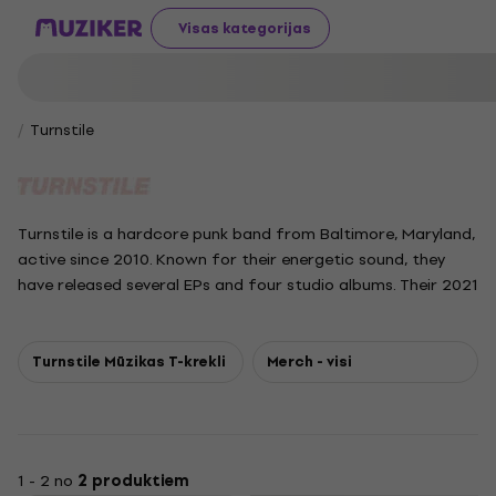
Visas kategorijas
Turnstile
Turnstile is a hardcore punk band from Baltimore, Maryland,
active since 2010. Known for their energetic sound, they
have released several EPs and four studio albums. Their 2021
album Glow On brought them critical acclaim and three
Grammy nominations for standout tracks "Holiday" and
"Blackout".
Turnstile Mūzikas T-krekli
Merch - visi
1 - 2 no
2 produktiem