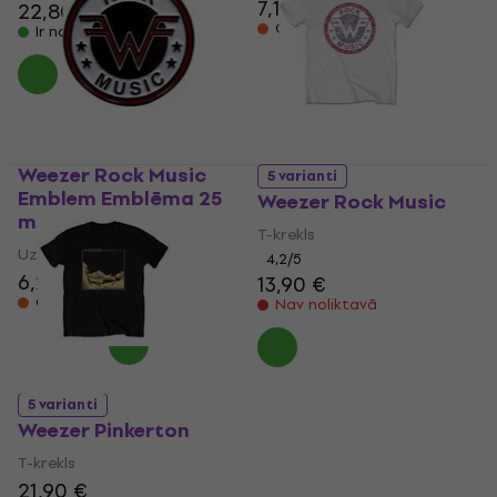
7,19 €
22,80 €
Ceļā
Ir noliktavā
Weezer Rock Music
5 varianti
Emblem Emblēma 25
Weezer Rock Music
mm
T-krekls
Uzšuve/nozīmīte
4,2
/5
6,29 €
13,90 €
Ceļā
Nav noliktavā
5 varianti
Weezer Pinkerton
T-krekls
21,90 €