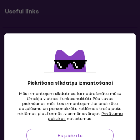
Useful links
Kontakti
Sazinies ar mums
Piekrišana sīkdatņu izmantošanai
Mēs izmantojam sīkdatnes, lai nodrošinātu mūsu
tīmekļa vietnes funkcionalitāti. Pēc tavas
piekrišanas mēs tos izmantojam, lai analizētu
datplūsmu un personalizētu reklāmas trešo pušu
reklāmas platformās, vienmēr ievērojot
Privātuma
LV
politikas
noteikumus.
Es piekrītu