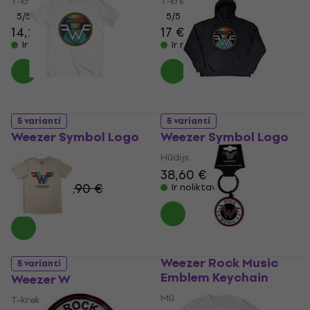
T-krekls
T-krekls
5
/5
5
/5
14,20 €
14,40 €
17 €
18,10 €
Ir noliktavā
Ir noliktavā
5 varianti
5 varianti
Weezer Symbol Logo
Weezer Symbol Logo
T-krekls
Hūdijs
38,60 €
5
/5
14,60 €
14,90 €
Ir noliktavā
Ir noliktavā
Weezer Rock Music
5 varianti
Emblem Keychain
Weezer W
Mūzikas kulons
T-krekls