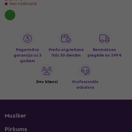
Nav noliktavā
Pagarināta
Preču atgriešana
Bezmaksas
garantija uz 3
līdz 30 dienām
piegāde
no 299 €
gadiem
3M+ klienti
Profesionāls
atbalsts
Muziker
Pirkums