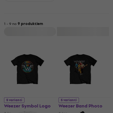
remains influential in alternative rock, known for their
memorable melodies, diverse musical eras, and iconic music
videos.
1 - 9 no
9 produktiem
Filtrs
5 varianti
5 varianti
Weezer Symbol Logo
Weezer Band Photo