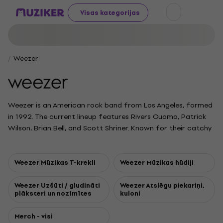
Visas kategorijas
Weezer
Weezer is an American rock band from Los Angeles, formed
in 1992. The current lineup features Rivers Cuomo, Patrick
Wilson, Brian Bell, and Scott Shriner. Known for their catchy
hooks and alternative sound, Weezer gained early fame with
their multi-platinum debut, the Blue Album, featuring hits like
"Buddy Holly" and "Say It Ain't So." Their follow-up, Pinkerton,
Weezer Mūzikas T-krekli
Weezer Mūzikas hūdiji
was initially divisive but later became a cult classic. The
band’s style has ranged from rock to pop across more than
Weezer Uzšūti / gludināti
Weezer Atslēgu piekariņi,
plāksteri un nozīmītes
kuloni
a dozen albums, including fan favorites like the Green Album
and experimental releases like OK Human and Van Weezer.
Merch - visi
Weezer has sold over 35 million albums worldwide and