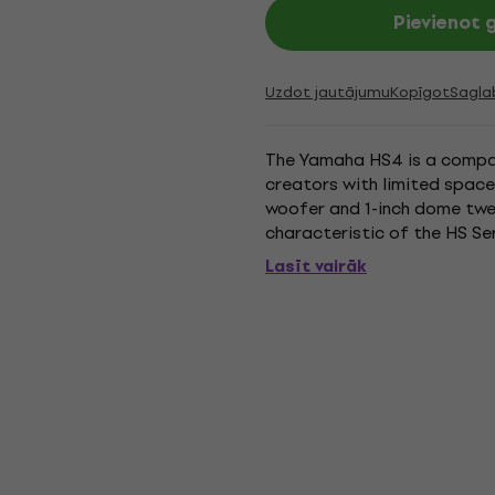
Pievienot
Uzdot jautājumu
Kopīgot
Sagla
The Yamaha HS4 is a compa
creators with limited spac
woofer and 1-inch dome twee
characteristic of the HS Se
switches let users adapt the
Lasīt vairāk