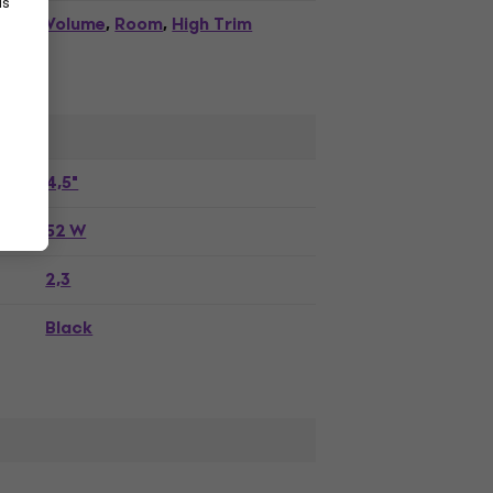
as
Volume
Room
High Trim
,
,
4,5"
52 W
2,3
Black