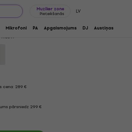
Dāvanu idejas
FAQ
Muziker Blogs
Muziker zone
LV
Pieteikšanās
tudijas monitors 2 gab.
Mikrofoni
PA
Apgaismojums
DJ
Austiņas
Audio
1113349
s cena: 289 €
jums pārsniedz 299 €