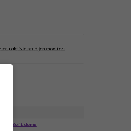
ienu aktīvie studijas monitori
Soft dome