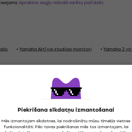
pieejams.
Apraksts angļu valodā varētu palīdzēt.
udio
Yamaha Aktīvie studijas monitori
Yamaha 2 virz
jas
Piekrišana sīkdatņu izmantošanai
Mēs izmantojam sīkdatnes, lai nodrošinātu mūsu tīmekļa vietnes
HF Driver Type
funkcionalitāti. Pēc tavas piekrišanas mēs tos izmantojam, lai