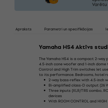
Varētu 
Apraksts
Parametri un specifikācijas
I
Yamaha HS4 Aktīvs studi
The Yamaha HS4 is a compact 2-way p
4.5-inch cone woofer and 1-inch dome t
Control and High Trim switches let us
to its performance. Bedrooms, hotel ro
2-way bass-reflex with 4.5-inch 
Bi-amplified class-D output (26
Three inputs (XLR/TRS combo, RC
devices
With ROOM CONTROL and HIGH TRI