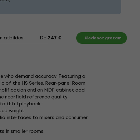
n atbildes
Dokumenti
247 €
Pievienot grozam
ce who demand accuracy. Featuring a
tic of the HS Series. Rear-panel Room
amplification and an MDF cabinet add
e nearfield reference quality.
faithful playback
dded weight
dio interfaces to mixers and consumer
 in smaller rooms.