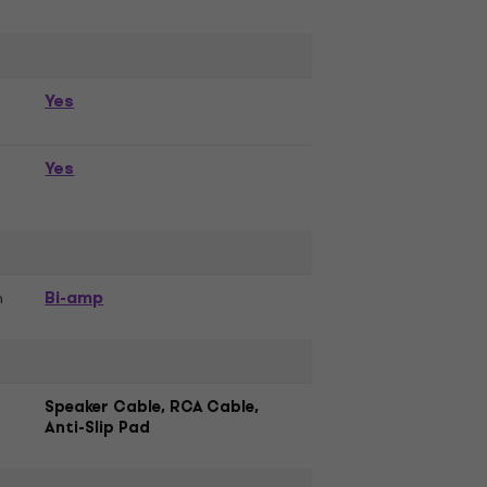
Yes
Yes
Bi-amp
n
Speaker Cable, RCA Cable,
Anti-Slip Pad