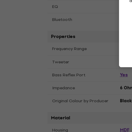
a
Yes
EQ
No
Bluetooth
Properties
60 Hz
Frequency Range
1"
Tweeter
Yes
Bass Reflex Port
Impedance
6 Oh
Original Colour by Producer
Black
Material
MDF
Housing