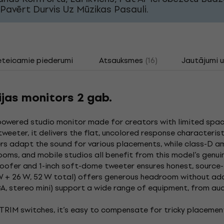
Pavērt Durvis Uz Mūzikas Pasauli.
eteicamie piederumi
Atsauksmes
(16)
Jautājumi u
jas monitors 2 gab.
owered studio monitor made for creators with limited spa
weeter, it delivers the flat, uncolored response characteris
ers adapt the sound for various placements, while class-D 
oms, and mobile studios all benefit from this model’s genuin
woofer and 1-inch soft-dome tweeter ensures honest, source-
 W + 26 W, 52 W total) offers generous headroom without a
A, stereo mini) support a wide range of equipment, from au
M switches, it’s easy to compensate for tricky placements