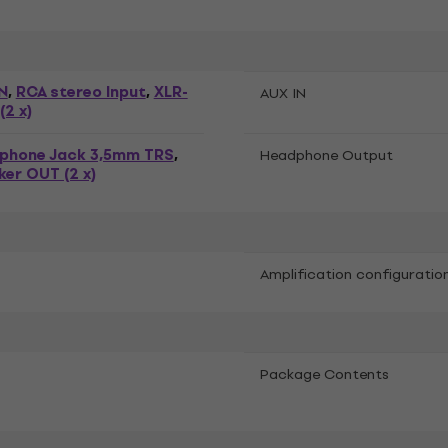
N
RCA stereo Input
XLR-
,
,
AUX IN
(2 x)
phone Jack 3,5mm TRS
,
Headphone Output
er OUT (2 x)
Amplification configuratio
Package Contents