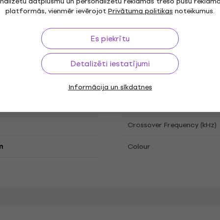
nalizētu datplūsmu un personalizētu reklāmas trešo pušu reklām
platformās, vienmēr ievērojot
Privātuma politikas
Controls
noteikumus.
Es piekrītu
Detalizēti iestatījumi
 - 22 kHz
Woofer
Informācija un sīkdatnes
Power
Crossover Frequency (kHz)
m
Colour