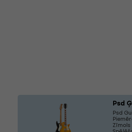
Psd Ģ
Psd Gui
Piemēr
Zīmols 
Spēlēša