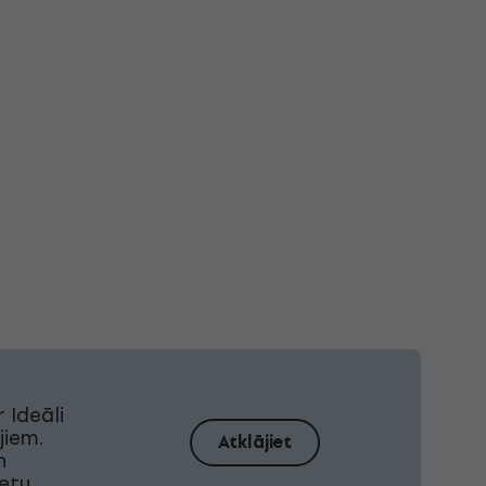
 Ideāli
jiem.
Atklājiet
n
etu,