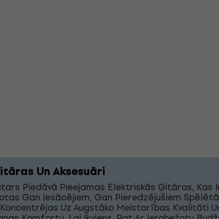
itāras Un Aksesuāri
tars Piedāvā Pieejamas Elektriskās Ģitāras, Kas Ir
otas Gan Iesācējiem, Gan Pieredzējušiem Spēlētā
Koncentrējas Uz Augstāko Meistarības Kvalitāti U
nas Komfortu, Lai Ikviens, Pat Ar Ierobežotu Budž