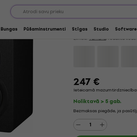
ie studijas monitori
2 virzienu aktīvie studijas monitori
Yamaha HS4 Aktīvs s
4,85
/5
16 x novērtēts
Bungas
Pūšaminstrumenti
Stīgas
Studio
Software
Zīmols:
Yamaha
Produkta kods:
247 €
Ieteicamā mazumtirdzniecība
Noliktavā > 5 gab.
Bezmaksas piegāde, ja pasūtī