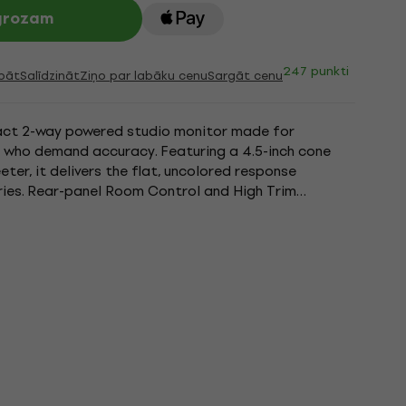
 grozam
247 punkti
bāt
Salīdzināt
Ziņo par labāku cenu
Sargāt cenu
ct 2-way powered studio monitor made for
e who demand accuracy. Featuring a 4.5-inch cone
ter, it delivers the flat, uncolored response
ries. Rear-panel Room Control and High Trim
 sound for various placements,...