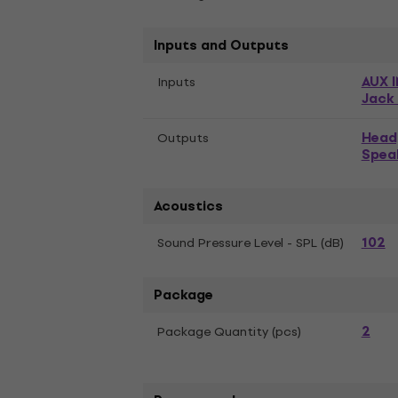
Inputs and Outputs
AUX I
Inputs
Jack 
Head
Outputs
Speak
Acoustics
102
Sound Pressure Level - SPL (dB)
Package
2
Package Quantity (pcs)