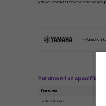
Papildu apraksts tavā valodā vēl nav 
Yamaha St
Parametri un specifikāci
Features
Cone
LF Driver Type